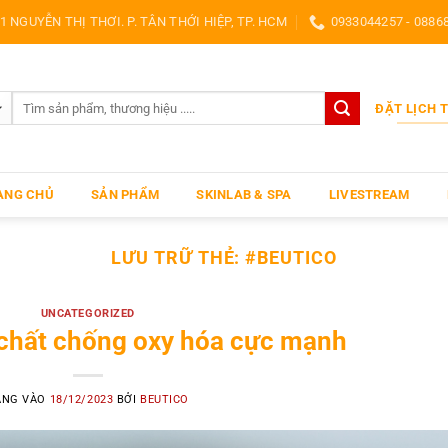
1 NGUYỄN THỊ THƠI. P. TÂN THỚI HIỆP, TP. HCM
0933044257 - 0886
Search
ĐẶT LỊCH 
for:
ANG CHỦ
SẢN PHẨM
SKINLAB & SPA
LIVESTREAM
LƯU TRỮ THẺ:
#BEUTICO
UNCATEGORIZED
 chất chống oxy hóa cực mạnh
ĂNG VÀO
18/12/2023
BỞI
BEUTICO