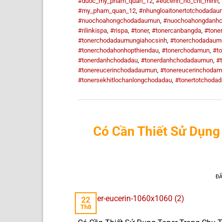
#duoc_my_pham_quan_12
,
#eucerin_ho_chi_minh
,
#my_pham_quan_12
,
#nhungloaitonertotchodada
#nuochoahongchodadaumun
,
#nuochoahongdanh
#rilinkispa
,
#rispa
,
#toner
,
#tonercanbangda
,
#tone
#tonerchodadaumungiahocsinh
,
#tonerchodadaum
#tonerchodahonhopthiendau
,
#tonerchodamun
,
#t
#tonerdanhchodadau
,
#tonerdanhchodadaumun
,
#
#tonereucerinchodadaumun
,
#tonereucerinchoda
#tonersekhitlochanlongchodadau
,
#tonertotchoda
Có Cần Thiết Sử Dụng
Đ
22
Th8