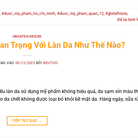
,
#duoc_my_pham_ho_chi_minh
,
#duoc_my_pham_quan_12
,
#glutathione
,
Để lại bình 
UNCATEGORIZED
an Trọng Với Làn Da Như Thế Nào?
ĂNG VÀO
05/12/2023
BỞI
BEUTICO
 làn da sử dụng mỹ phẩm không hiệu quả, da sạm xỉn màu th
o da chết không được loại bỏ khỏi bề mặt da. Hàng ngày, sữa r
TIẾP TỤC ĐỌC
→