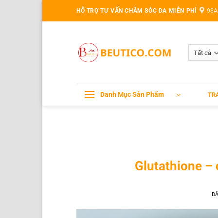
Bỏ
93A
HỖ TRỢ TƯ VẤN CHĂM SÓC DA MIỄN PHÍ
qua
nội
dung
Danh Mục Sản Phẩm
TR
Glutathione –
Đ