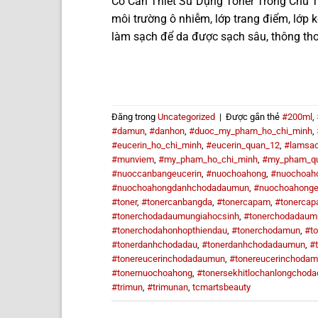
Có Cần Thiết Sử Dụng Toner Trong Chu Tr
môi trường ô nhiễm, lớp trang điểm, lớp 
làm sạch để da được sạch sâu, thông tho
Đăng trong
Uncategorized
|
Được gắn thẻ
#200ml
,
#damun
,
#danhon
,
#duoc_my_pham_ho_chi_minh
,
#eucerin_ho_chi_minh
,
#eucerin_quan_12
,
#lamsa
#munviem
,
#my_pham_ho_chi_minh
,
#my_pham_q
#nuoccanbangeucerin
,
#nuochoahong
,
#nuochoah
#nuochoahongdanhchodadaumun
,
#nuochoahonge
#toner
,
#tonercanbangda
,
#tonercapam
,
#tonerca
#tonerchodadaumungiahocsinh
,
#tonerchodadaum
#tonerchodahonhopthiendau
,
#tonerchodamun
,
#t
#tonerdanhchodadau
,
#tonerdanhchodadaumun
,
#
#tonereucerinchodadaumun
,
#tonereucerinchoda
#tonernuochoahong
,
#tonersekhitlochanlongchoda
#trimun
,
#trimunan
,
tcmartsbeauty