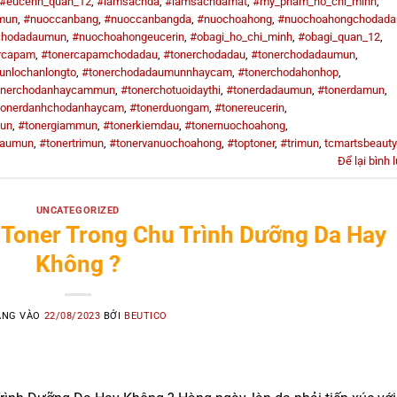
#eucerin_quan_12
,
#lamsachda
,
#lamsachdamat
,
#my_pham_ho_chi_minh
,
umun
,
#nuoccanbang
,
#nuoccanbangda
,
#nuochoahong
,
#nuochoahongchodada
chodadaumun
,
#nuochoahongeucerin
,
#obagi_ho_chi_minh
,
#obagi_quan_12
,
rcapam
,
#tonercapamchodadau
,
#tonerchodadau
,
#tonerchodadaumun
,
unlochanlongto
,
#tonerchodadaumunnhaycam
,
#tonerchodahonhop
,
onerchodanhaycammun
,
#tonerchotuoidaythi
,
#tonerdadaumun
,
#tonerdamun
,
tonerdanhchodanhaycam
,
#tonerduongam
,
#tonereucerin
,
mun
,
#tonergiammun
,
#tonerkiemdau
,
#tonernuochoahong
,
daumun
,
#tonertrimun
,
#tonervanuochoahong
,
#toptoner
,
#trimun
,
tcmartsbeauty
Để lại bình 
UNCATEGORIZED
 Toner Trong Chu Trình Dưỡng Da Hay
Không ?
ĂNG VÀO
22/08/2023
BỞI
BEUTICO