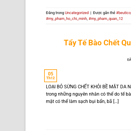
Đăng trong
Uncategorized
|
Được gắn thẻ
#beutico
#my_pham_ho_chi_minh
,
#my_pham_quan_12
Tẩy Tế Bào Chết Qu
Đ
05
Th12
LOẠI BỎ SỪNG CHẾT KHỎI BỀ MẶT DA Nếu
trong những nguyên nhân có thể do tế bà
mặt có thể làm sạch bụi bẩn, bã […]