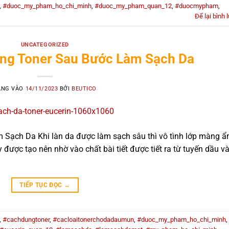
,
#duoc_my_pham_ho_chi_minh
,
#duoc_my_pham_quan_12
,
#duocmypham
,
Để lại bình 
UNCATEGORIZED
ụng Toner Sau Bước Làm Sạch Da
ĂNG VÀO
14/11/2023
BỞI
BEUTICO
Sạch Da Khi làn da được làm sạch sâu thì vô tình lớp màng 
được tạo nên nhờ vào chất bài tiết được tiết ra từ tuyến dầu v
TIẾP TỤC ĐỌC
→
,
#cachdungtoner
,
#cacloaitonerchodadaumun
,
#duoc_my_pham_ho_chi_minh
,