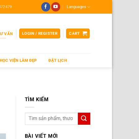
872479
Languages
LOGIN / REGISTER
CART
TƯ VẤN
HỌC VIỆN LÀM ĐẸP
ĐẶT LỊCH
TÌM KIẾM
BÀI VIẾT MỚI