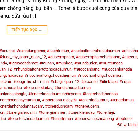
ình Dưỡng Da Hay Không ? Hàng ngày, làn da phải tiếp xúc với
kem chống nắng, bụi bẩn … Toner là bước cuối cùng của quá trìn
áng. Sữa rửa […]
TIẾP TỤC ĐỌC
→
#beutico
,
#cachdungtoner
,
#cachtrimun
,
#cacloaitonerchodadaumun
,
#chinhh
#duoc_my_pham_quan_12
,
#duocmypham
,
#duocmyphamchinhhang
,
#eucerin
chda
,
#lamsachdamat
,
#munan
,
#munboc
,
#mundauden
,
#muntrungca
,
uan_12
,
#nhungloaitonertotchodadaumun
,
#nuoccanbang
,
#nuoccanbangda
,
ongchodadau
,
#nuochoahongchodadaumun
,
#nuochoahongchodamun
,
ucerin
,
#obagi_ho_chi_minh
,
#obagi_quan_12
,
#proacne
,
#rilinkispa
,
#rispa
,
pamchodadau
,
#tonerchodadau
,
#tonerchodadaumun
,
unlochanlongto
,
#tonerchodadaumunnhaycam
,
#tonerchodahonhop
,
onerchodanhaycammun
,
#tonerchotuoidaythi
,
#tonerdadaumun
,
#tonerdamun
,
tonerdanhchodanhaycam
,
#tonerduongam
,
#tonereucerin
,
mun
,
#tonergiahocsinh
,
#tonergiammun
,
#tonerkiemdau
,
#tonerlàgi
,
dau
,
#tonertotchodadaumun
,
#tonertrimun
,
#tonervanuochoahong
,
#toptoner
,
Để lại bình 