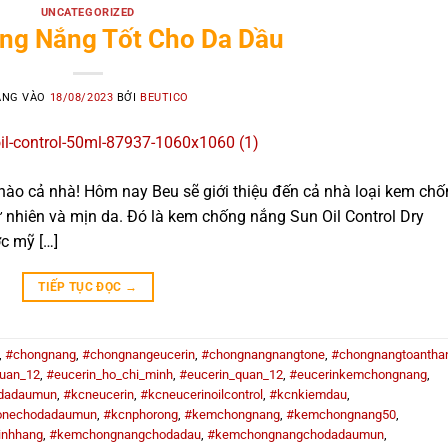
UNCATEGORIZED
g Nắng Tốt Cho Da Dầu
ĂNG VÀO
18/08/2023
BỞI
BEUTICO
o cả nhà! Hôm nay Beu sẽ giới thiệu đến cả nhà loại kem chố
 nhiên và mịn da. Đó là kem chống nắng Sun Oil Control Dry
c mỹ […]
TIẾP TỤC ĐỌC
→
,
#chongnang
,
#chongnangeucerin
,
#chongnangnangtone
,
#chongnangtoantha
uan_12
,
#eucerin_ho_chi_minh
,
#eucerin_quan_12
,
#eucerinkemchongnang
,
dadaumun
,
#kcneucerin
,
#kcneucerinoilcontrol
,
#kcnkiemdau
,
onechodadaumun
,
#kcnphorong
,
#kemchongnang
,
#kemchongnang50
,
inhhang
,
#kemchongnangchodadau
,
#kemchongnangchodadaumun
,