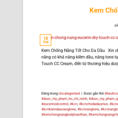
Kem Chốn
Đ
18
Th8
Kem Chống Nắng Tốt Cho Da Dầu Xin chà
nắng có khả năng kiềm dầu, nâng tone tự
Touch CC Cream, đến từ thương hiệu dượ
Đăng trong
Uncategorized
|
Được gắn thẻ
#beutico
#duoc_my_pham_ho_chi_minh
,
#duoc_my_pham_q
#eucerinoilcontrol
,
#kcn
,
#kcnchodadaumun
,
#kcn
#kcnkiemdaunangtone
,
#kcnnangtone
,
#kcnnangt
#kemchongnangbodytoanthan
,
#kemchongnangch