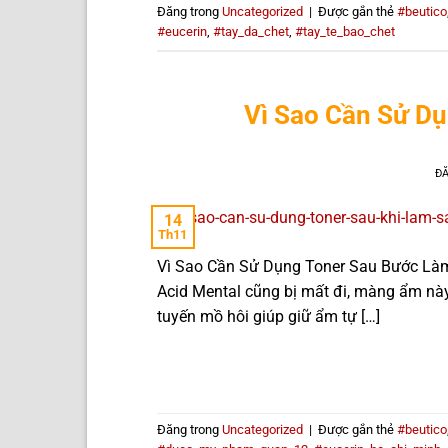
Đăng trong
Uncategorized
|
Được gắn thẻ
#beutico
#eucerin
,
#tay_da_chet
,
#tay_te_bao_chet
Vì Sao Cần Sử D
Đ
14
Th11
Vì Sao Cần Sử Dụng Toner Sau Bước Làm 
Acid Mental cũng bị mất đi, màng ẩm này 
tuyến mồ hôi giúp giữ ẩm tự […]
Đăng trong
Uncategorized
|
Được gắn thẻ
#beutico