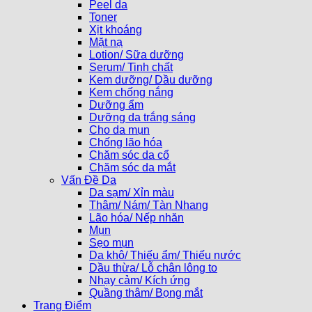
Peel da
Toner
Xịt khoáng
Mặt nạ
Lotion/ Sữa dưỡng
Serum/ Tinh chất
Kem dưỡng/ Dầu dưỡng
Kem chống nắng
Dưỡng ẩm
Dưỡng da trắng sáng
Cho da mụn
Chống lão hóa
Chăm sóc da cổ
Chăm sóc da mắt
Vấn Đề Da
Da sạm/ Xỉn màu
Thâm/ Nám/ Tàn Nhang
Lão hóa/ Nếp nhăn
Mụn
Sẹo mụn
Da khô/ Thiếu ẩm/ Thiếu nước
Dầu thừa/ Lỗ chân lông to
Nhạy cảm/ Kích ứng
Quầng thâm/ Bọng mắt
Trang Điểm