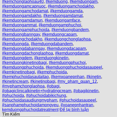
#kemchonglaohoau40
,
#kemduong
,
#kemduongam
,
#kemduongamcapnuoc
,
#kemduongamchodakho
,
#kemduongamchodamat
,
#kemduongamda
,
#kemduongamdakho
,
#kemduongamdamat
,
#kemduongamdamun
,
#kemduongamface
,
#kemduongammat
,
#kemduongamphuchoi
,
#kemduongamphuchoida
,
#kemduongbandem
,
#kemduongbanngay
,
#kemduongcapam
,
#kemduongchodakho
,
#kemduongchonglaohoa
,
#kemduongda
,
#kemduongdabandem
,
#kemduongdabanngay
,
#kemduongdacapam
,
#kemduongdachonglaohoa
,
#kemduongdamat
,
#kemduongdem
,
#kemduongkinetin
,
#kemduongkinetinobagi
,
#kemduongphuchoi
,
#kemduongphuchoida
,
#kemduongphuchoidasaupeel
,
#kemkinetinobagi
,
#kemphuchoida
,
#kemphuchoidasautaitao
,
#kemxoanepnhan
,
#kinetin
,
#kinetincream
,
#kinetinobagi
,
#my_pham_quan_12
,
#myphamchonglaohoa
,
#obagi
,
#obagiclinicalkinetin+hydratingcream
,
#obagikinetin
,
#phuchoida
,
#phuchoidabikichung
,
#phuchoidasaudiungmypham
,
#phuchoidasaupeel
,
#sanphamphuchoidamongyeu
,
#xoanepnhantran
,
kemduongphuchoidatreatment
Để lại bình luận
Tìm Kiếm