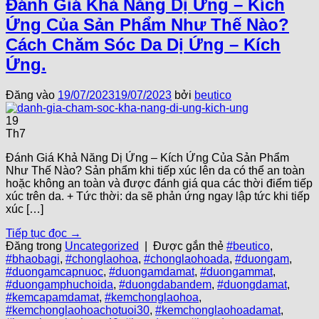
Đánh Giá Khả Năng Dị Ứng – Kích
Ứng Của Sản Phẩm Như Thế Nào?
Cách Chăm Sóc Da Dị Ứng – Kích
Ứng.
Đăng vào
19/07/2023
19/07/2023
bởi
beutico
19
Th7
Đánh Giá Khả Năng Dị Ứng – Kích Ứng Của Sản Phẩm
Như Thế Nào? Sản phẩm khi tiếp xúc lên da có thể an toàn
hoặc không an toàn và được đánh giá qua các thời điểm tiếp
xúc trên da. + Tức thời: da sẽ phản ứng ngay lập tức khi tiếp
xúc […]
Tiếp tục đọc
→
Đăng trong
Uncategorized
|
Được gắn thẻ
#beutico
,
#bhaobagi
,
#chonglaohoa
,
#chonglaohoada
,
#duongam
,
#duongamcapnuoc
,
#duongamdamat
,
#duongammat
,
#duongamphuchoida
,
#duongdabandem
,
#duongdamat
,
#kemcapamdamat
,
#kemchonglaohoa
,
#kemchonglaohoachotuoi30
,
#kemchonglaohoadamat
,