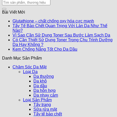
Bài Viết Mới
Glutathione – chất chống oxy hóa cực mạnh
Tẩy Tế Bào Chết Quan Trọng Với Làn Da Như Thế
Nào?
Vì Sao Cần Sử Dụng Toner Sau Bước Làm Sạch Da
Có Cần Thiết Sử Dụng Toner Trong Chu Trình Dưỡng
Da Hay Không ?
Kem Chống Nắng Tốt Cho Da Dầu
Danh Mục Sản Phẩm
Chăm Sóc Da Mặt
Loại Da
Da thường
Da khô
Da dầu
Da hỗn hợp
Da nhạy cảm
Loại Sản Phẩm
Tẩy trang
Sữa rửa mặt
Tẩy tế bào chết