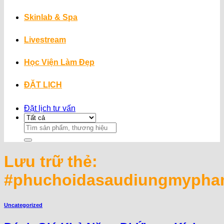
Skinlab & Spa
Livestream
Học Viện Làm Đẹp
ĐẶT LỊCH
Đặt lịch tư vấn
Search
for:
Lưu trữ thẻ:
#phuchoidasaudiungmyph
Uncategorized