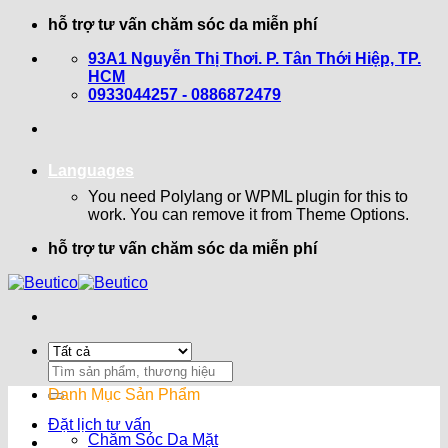
Bỏ
hỗ trợ tư vấn chăm sóc da miễn phí
qua
93A1 Nguyễn Thị Thơi. P. Tân Thới Hiệp, TP.
nội
HCM
dung
0933044257 - 0886872479
Languages
You need Polylang or WPML plugin for this to
work. You can remove it from Theme Options.
hỗ trợ tư vấn chăm sóc da miễn phí
Search
for:
Danh Mục Sản Phẩm
Đặt lịch tư vấn
Chăm Sóc Da Mặt