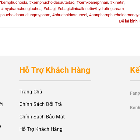
#kemphuchoida
,
#kemphuchoidasautaitao
,
#kemxoanepnhan
,
#kinetin
,
,
#myphamchonglaohoa
,
#obagi
,
#obagiclinicalkinetin+hydratingcream
,
phuchoidasaudiungmypham
,
#phuchoidasaupeel
,
#sanphamphuchoidamongy
Để lại bình 
Hỗ Trợ Khách Hàng
Kế
Trang Chủ
Fanp
Chính Sách Đổi Trả
ới
Kênh
Chính Sách Bảo Mật
9
Hỗ Trợ Khách Hàng