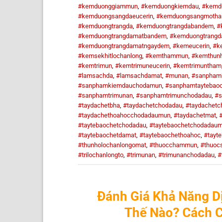
#kemduonggiammun
,
#kemduongkiemdau
,
#kemd
#kemduongsangdaeucerin
,
#kemduongsangmoth
#kemduongtrangda
,
#kemduongtrangdabandem
,
#
#kemduongtrangdamatbandem
,
#kemduongtrangd
#kemduongtrangdamatngaydem
,
#kemeucerin
,
#k
#kemsekhitlochanlong
,
#kemthammun
,
#kemthunh
#kemtrimun
,
#kemtrimuneucerin
,
#kemtrimuntham
#lamsachda
,
#lamsachdamat
,
#munan
,
#sanpham
#sanphamkiemdauchodamun
,
#sanphamtaytebao
#sanphamtrimunan
,
#sanphamtrimunchodadau
,
#s
#taydachetbha
,
#taydachetchodadau
,
#taydachet
#taydachethoahocchodadaumun
,
#taydachetmat
,
#taytebaochetchodadau
,
#taytebaochetchodadau
#taytebaochetdamat
,
#taytebaochethoahoc
,
#tayt
#thunholochanlongomat
,
#thuocchammun
,
#thuoc
#trilochanlongto
,
#trimunan
,
#trimunanchodadau
,
#
Đánh Giá Khả Năng D
Thế Nào? Cách C