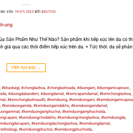
ĂNG VÀO
19/07/2023
BỞI
BEUTICO
ủa Sản Phẩm Như Thế Nào? Sản phẩm khi tiếp xúc lên da có th
giá qua các thời điểm tiếp xúc trên da. + Tức thời: da sẽ phản
TIẾP TỤC ĐỌC
→
,
#bhaobagi
,
#chonglaohoa
,
#chonglaohoada
,
#duongam
,
#duongamcapnuoc
,
ida
,
#duongdabandem
,
#duongdamat
,
#kemcapamdamat
,
#kemchonglaohoa
,
mat
,
#kemchonglaohoau40
,
#kemduong
,
#kemduongam
,
#kemduongamcapnu
,
#kemduongamda
,
#kemduongamdakho
,
#kemduongamdamat
,
uongammat
,
#kemduongamphuchoi
,
#kemduongamphuchoida
,
ongcapam
,
#kemduongchodakho
,
#kemduongchonglaohoa
,
#kemduongda
,
emduongdacapam
,
#kemduongdachonglaohoa
,
#kemduongdamat
,
etinobagi
,
#kemduongphuchoi
,
#kemduongphuchoida
,