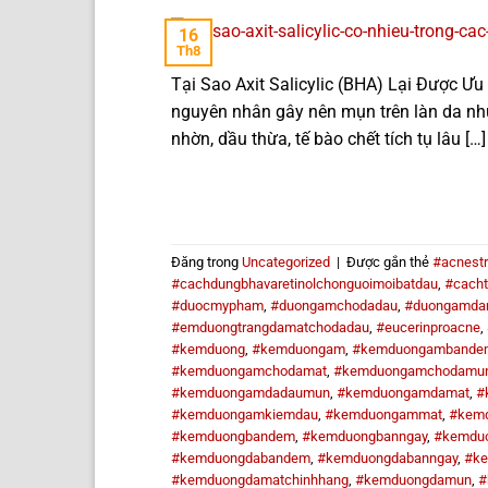
16
Th8
Tại Sao Axit Salicylic (BHA) Lại Được 
nguyên nhân gây nên mụn trên làn da như
nhờn, dầu thừa, tế bào chết tích tụ lâu […]
Đăng trong
Uncategorized
|
Được gắn thẻ
#acnest
#cachdungbhavaretinolchonguoimoibatdau
,
#cacht
#duocmypham
,
#duongamchodadau
,
#duongamda
#emduongtrangdamatchodadau
,
#eucerinproacne
,
#kemduong
,
#kemduongam
,
#kemduongambande
#kemduongamchodamat
,
#kemduongamchodamu
#kemduongamdadaumun
,
#kemduongamdamat
,
#
#kemduongamkiemdau
,
#kemduongammat
,
#kem
#kemduongbandem
,
#kemduongbanngay
,
#kemdu
#kemduongdabandem
,
#kemduongdabanngay
,
#k
#kemduongdamatchinhhang
,
#kemduongdamun
,
#