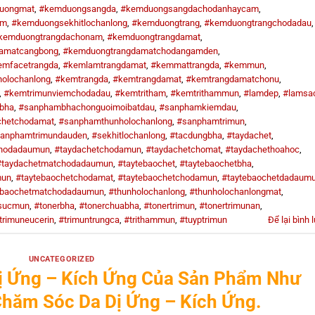
uongmat
,
#kemduongsangda
,
#kemduongsangdachodanhaycam
,
am
,
#kemduongsekhitlochanlong
,
#kemduongtrang
,
#kemduongtrangchodadau
,
kemduongtrangdachonam
,
#kemduongtrangdamat
,
amatcangbong
,
#kemduongtrangdamatchodangamden
,
emfacetrangda
,
#kemlamtrangdamat
,
#kemmattrangda
,
#kemmun
,
olochanlong
,
#kemtrangda
,
#kemtrangdamat
,
#kemtrangdamatchonu
,
,
#kemtrimunviemchodadau
,
#kemtritham
,
#kemtrithammun
,
#lamdep
,
#lamsa
bha
,
#sanphambhachonguoimoibatdau
,
#sanphamkiemdau
,
chetchodamat
,
#sanphamthunholochanlong
,
#sanphamtrimun
,
anphamtrimundauden
,
#sekhitlochanlong
,
#tacdungbha
,
#taydachet
,
chodadaumun
,
#taydachetchodamun
,
#taydachetchomat
,
#taydachethoahoc
,
#taydachetmatchodadaumun
,
#taytebaochet
,
#taytebaochetbha
,
mun
,
#taytebaochetchodamat
,
#taytebaochetchodamun
,
#taytebaochetdadaum
ebaochetmatchodadaumun
,
#thunholochanlong
,
#thunholochanlongmat
,
sucmun
,
#tonerbha
,
#tonerchuabha
,
#tonertrimun
,
#tonertrimunan
,
trimuneucerin
,
#trimuntrungca
,
#trithammun
,
#tuyptrimun
Để lại bình 
UNCATEGORIZED
ị Ứng – Kích Ứng Của Sản Phẩm Như
hăm Sóc Da Dị Ứng – Kích Ứng.