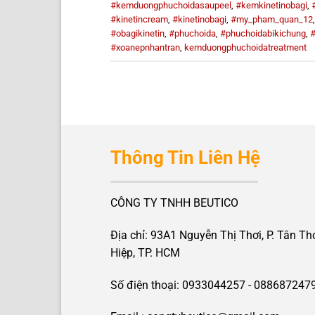
#kemduongphuchoidasaupeel
,
#kemkinetinobagi
,
#kinetincream
,
#kinetinobagi
,
#my_pham_quan_12
#obagikinetin
,
#phuchoida
,
#phuchoidabikichung
,
#
#xoanepnhantran
,
kemduongphuchoidatreatment
Thông Tin Liên Hệ
CÔNG TY TNHH BEUTICO
Địa chỉ: 93A1 Nguyễn Thị Thơi, P. Tân Th
Hiệp, TP. HCM
Số điện thoại: 0933044257 - 088687247