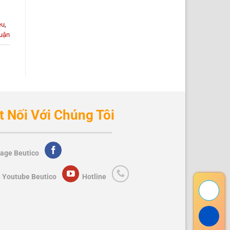
eu
,
luận
t Nối Với Chúng Tôi
age Beutico
 Youtube Beutico
Hotline