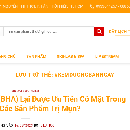
1 NGUYỄN THỊ THƠI. P. TÂN THỚI HIỆP, TP. HCM
0933044257 - 0886
Search
ĐẶT LỊCH 
for:
ANG CHỦ
SẢN PHẨM
SKINLAB & SPA
LIVESTREAM
LƯU TRỮ THẺ:
#KEMDUONGBANNGAY
UNCATEGORIZED
c (BHA) Lại Được Ưu Tiên Có Mặt Trong
 Các Sản Phẩm Trị Mụn?
ĂNG VÀO
16/08/2023
BỞI
BEUTICO