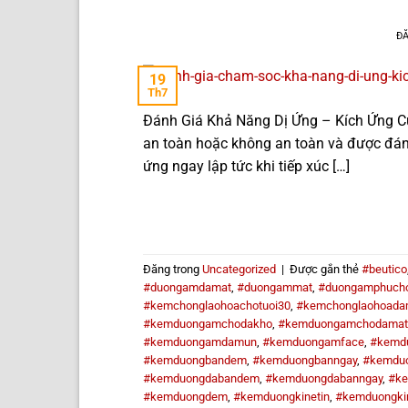
Đ
19
Th7
Đánh Giá Khả Năng Dị Ứng – Kích Ứng C
an toàn hoặc không an toàn và được đánh 
ứng ngay lập tức khi tiếp xúc […]
Đăng trong
Uncategorized
|
Được gắn thẻ
#beutico
#duongamdamat
,
#duongammat
,
#duongamphucho
#kemchonglaohoachotuoi30
,
#kemchonglaohoada
#kemduongamchodakho
,
#kemduongamchodamat
#kemduongamdamun
,
#kemduongamface
,
#kemd
#kemduongbandem
,
#kemduongbanngay
,
#kemdu
#kemduongdabandem
,
#kemduongdabanngay
,
#k
#kemduongdem
,
#kemduongkinetin
,
#kemduongkin