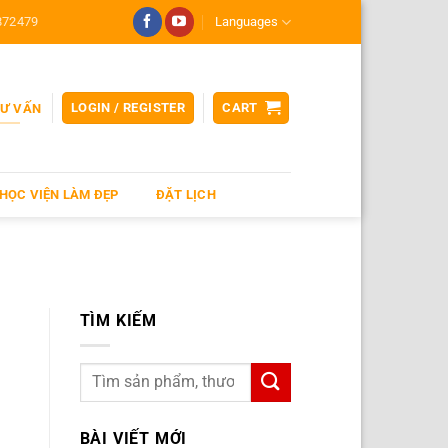
872479
Languages
LOGIN / REGISTER
CART
TƯ VẤN
HỌC VIỆN LÀM ĐẸP
ĐẶT LỊCH
TÌM KIẾM
BÀI VIẾT MỚI