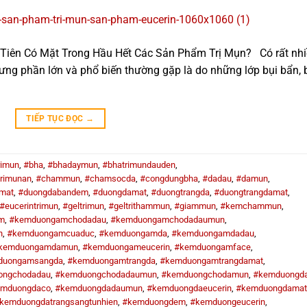
Ưu Tiên Có Mặt Trong Hầu Hết Các Sản Phẩm Trị Mụn? Có rất nh
ng phần lớn và phổ biến thường gặp là do những lớp bụi bẩn, 
TIẾP TỤC ĐỌC
→
rimun
,
#bha
,
#bhadaymun
,
#bhatrimundauden
,
rimunan
,
#chammun
,
#chamsocda
,
#congdungbha
,
#dadau
,
#damun
,
mat
,
#duongdabandem
,
#duongdamat
,
#duongtrangda
,
#duongtrangdamat
,
#eucerintrimun
,
#geltrimun
,
#geltrithammun
,
#giammun
,
#kemchammun
,
m
,
#kemduongamchodadau
,
#kemduongamchodadaumun
,
n
,
#kemduongamcuaduc
,
#kemduongamda
,
#kemduongamdadau
,
kemduongamdamun
,
#kemduongameucerin
,
#kemduongamface
,
duongamsangda
,
#kemduongamtrangda
,
#kemduongamtrangdamat
,
ongchodadau
,
#kemduongchodadaumun
,
#kemduongchodamun
,
#kemduongd
emduongdaco
,
#kemduongdadaumun
,
#kemduongdaeucerin
,
#kemduongdamat
kemduongdatrangsangtunhien
,
#kemduongdem
,
#kemduongeucerin
,