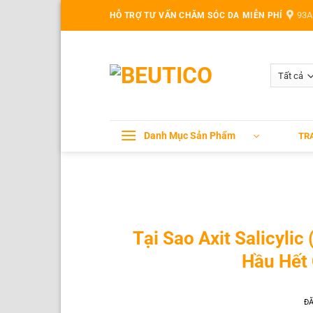
Bỏ
93A
HỖ TRỢ TƯ VẤN CHĂM SÓC DA MIỄN PHÍ
qua
nội
dung
Danh Mục Sản Phẩm
TR
Tại Sao Axit Salicyli
Hầu Hết
Đ