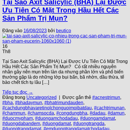
Tại Sao Axit Salicylic (BHA) Lại Được
Ưu Tiên Có Mặt Trong Hầu Hết Các
Sản Phẩm Trị Mụn?
Đăng vào
16/08/2023
bởi
beutico
16
Th8
Tại Sao Axit Salicylic (BHA) Lại Được Ưu Tiên Có Mặt Trong
Hầu Hết Các Sản Phẩm Trị Mụn? Có rất nhiều nguyên
nhân gây nên mụn trên làn da nhưng phần lớn và phổ biến
thường gặp là do những lớp bụi bẩn, bã nhờn, dầu thừa, tế
bào chết tích tụ lâu […]
Tiếp tục đọc
→
Đăng trong
Uncategorized
|
Được gắn thẻ
#acnestrimun
,
#bha
,
#bhadaymun
,
#bhatrimundauden
,
#cachdungbhavaretinolchonguoimoibatdau
,
#cachtrimunan
,
#chammun
,
#chamsocda
,
#congdungbha
,
#dadau
,
#damun
,
#duocmypham
,
#duongamchodadau
,
#duongamdamat
,
#duongdabandem
,
#duongdamat
,
#duongtrangda
,
#duongtrangdamat
,
#emduongtrangdamatchodadau
,