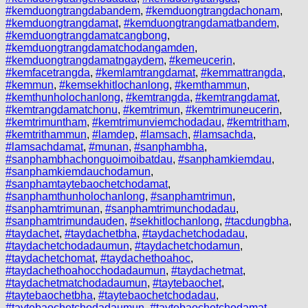
#kemduongtrangdabandem
,
#kemduongtrangdachonam
,
#kemduongtrangdamat
,
#kemduongtrangdamatbandem
,
#kemduongtrangdamatcangbong
,
#kemduongtrangdamatchodangamden
,
#kemduongtrangdamatngaydem
,
#kemeucerin
,
#kemfacetrangda
,
#kemlamtrangdamat
,
#kemmattrangda
,
#kemmun
,
#kemsekhitlochanlong
,
#kemthammun
,
#kemthunholochanlong
,
#kemtrangda
,
#kemtrangdamat
,
#kemtrangdamatchonu
,
#kemtrimun
,
#kemtrimuneucerin
,
#kemtrimuntham
,
#kemtrimunviemchodadau
,
#kemtritham
,
#kemtrithammun
,
#lamdep
,
#lamsach
,
#lamsachda
,
#lamsachdamat
,
#munan
,
#sanphambha
,
#sanphambhachonguoimoibatdau
,
#sanphamkiemdau
,
#sanphamkiemdauchodamun
,
#sanphamtaytebaochetchodamat
,
#sanphamthunholochanlong
,
#sanphamtrimun
,
#sanphamtrimunan
,
#sanphamtrimunchodadau
,
#sanphamtrimundauden
,
#sekhitlochanlong
,
#tacdungbha
,
#taydachet
,
#taydachetbha
,
#taydachetchodadau
,
#taydachetchodadaumun
,
#taydachetchodamun
,
#taydachetchomat
,
#taydachethoahoc
,
#taydachethoahocchodadaumun
,
#taydachetmat
,
#taydachetmatchodadaumun
,
#taytebaochet
,
#taytebaochetbha
,
#taytebaochetchodadau
,
#taytebaochetchodadaumun
,
#taytebaochetchodamat
,