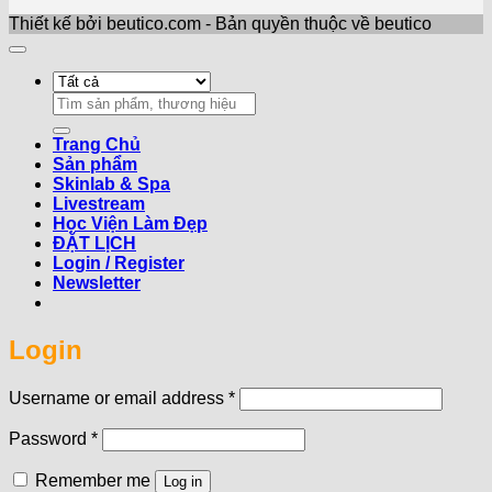
Thiết kế bởi beutico.com - Bản quyền thuộc về beutico
Search
for:
Trang Chủ
Sản phẩm
Skinlab & Spa
Livestream
Học Viện Làm Đẹp
ĐẶT LỊCH
Login / Register
Newsletter
Login
Required
Username or email address
*
Required
Password
*
Remember me
Log in