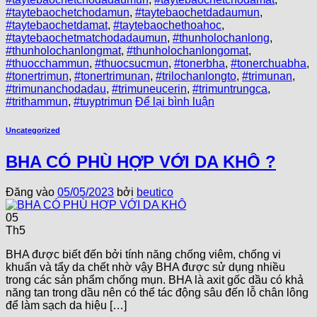
#taytebaochetchodamun
,
#taytebaochetdadaumun
,
#taytebaochetdamat
,
#taytebaochethoahoc
,
#taytebaochetmatchodadaumun
,
#thunholochanlong
,
#thunholochanlongmat
,
#thunholochanlongomat
,
#thuocchammun
,
#thuocsucmun
,
#tonerbha
,
#tonerchuabha
,
#tonertrimun
,
#tonertrimunan
,
#trilochanlongto
,
#trimunan
,
#trimunanchodadau
,
#trimuneucerin
,
#trimuntrungca
,
#trithammun
,
#tuyptrimun
Để lại bình luận
Uncategorized
BHA CÓ PHÙ HỢP VỚI DA KHÔ ?
Đăng vào
05/05/2023
bởi
beutico
05
Th5
BHA được biết đến bởi tính năng chống viêm, chống vi
khuẩn và tẩy da chết nhờ vậy BHA được sử dụng nhiều
trong các sản phẩm chống mụn. BHA là axit gốc dầu có khả
năng tan trong dầu nên có thể tác động sâu đến lỗ chân lông
để làm sạch da hiệu […]