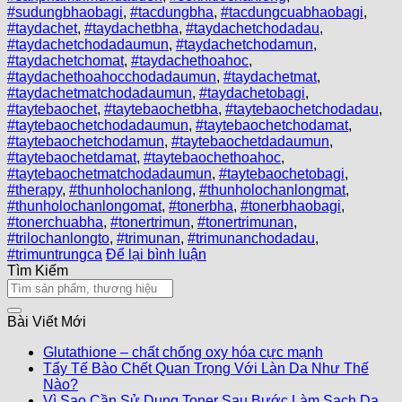
#sudungbhaobagi
,
#tacdungbha
,
#tacdungcuabhaobagi
,
#taydachet
,
#taydachetbha
,
#taydachetchodadau
,
#taydachetchodadaumun
,
#taydachetchodamun
,
#taydachetchomat
,
#taydachethoahoc
,
#taydachethoahocchodadaumun
,
#taydachetmat
,
#taydachetmatchodadaumun
,
#taydachetobagi
,
#taytebaochet
,
#taytebaochetbha
,
#taytebaochetchodadau
,
#taytebaochetchodadaumun
,
#taytebaochetchodamat
,
#taytebaochetchodamun
,
#taytebaochetdadaumun
,
#taytebaochetdamat
,
#taytebaochethoahoc
,
#taytebaochetmatchodadaumun
,
#taytebaochetobagi
,
#therapy
,
#thunholochanlong
,
#thunholochanlongmat
,
#thunholochanlongomat
,
#tonerbha
,
#tonerbhaobagi
,
#tonerchuabha
,
#tonertrimun
,
#tonertrimunan
,
#trilochanlongto
,
#trimunan
,
#trimunanchodadau
,
#trimuntrungca
Để lại bình luận
Tìm Kiếm
Bài Viết Mới
Glutathione – chất chống oxy hóa cực mạnh
Tẩy Tế Bào Chết Quan Trọng Với Làn Da Như Thế
Nào?
Vì Sao Cần Sử Dụng Toner Sau Bước Làm Sạch Da