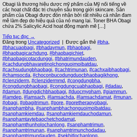
Obagi là thương hiệu dược mỹ phẩm của Mỹ nổi tiếng về
các hoạt chất đặc trị chuyên sâu trong giới skincare. Sản
phẩm của Obagi được đón nhận bởi rất nhiều cá nhân đam
mê làm đẹp do hiệu quả của nó mang lại. Toner BHA Obagi
chứa 2% Salicylic Acid hoạt động mạnh mẽ […]
Tiếp tục đọc
→
Đăng trong
Uncategorized
|
Được gắn thẻ
#bha
,
#bhacuaobagi
,
#bhadaymun
,
#bhaobagi
,
#bhaobagicachdung
,
#bhaobagichiet
,
#bhaobagicotacdunggi
,
#bhatrimundauden
,
#cachdungbhavaretinolchonguoimoibatdau
,
#cachsudungbhaobagi
,
#cachtrimunan
,
#cachxaibhaobagi
,
#chamsocda
,
#choconbucodungduocbhaobagikhong
,
#clenziderm
,
#clenzidermmd
,
#congdungbha
,
#congdungbhaobagi
,
#congdungcuabhaobagi
,
#dadau
,
#damun
,
#dungdichbhaobagi
,
#duocmypham
,
#giammun
,
#lamdep
,
#lamsach
,
#lamsachda
,
#lamsachdamat
,
#munan
,
#obagi
,
#obagitrimun
,
#pore
,
#poretherapyobagi
,
#sanphambha
,
#sanphambhachonguoimoibatdau
,
#sanphamkiemdau
,
#sanphamkiemdauchodamun
,
#sanphamtaytebaochetchodamat
,
#sanphamthunholochanlong
,
#sanphamtrimun
,
#sanphamtrimunan
,
#sanphamtrimunchodadau
,
#sanphamtrimundauden
,
#sekhitlochanlong
,