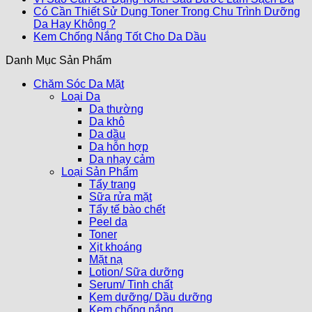
Có Cần Thiết Sử Dụng Toner Trong Chu Trình Dưỡng
Da Hay Không ?
Kem Chống Nắng Tốt Cho Da Dầu
Danh Mục Sản Phẩm
Chăm Sóc Da Mặt
Loại Da
Da thường
Da khô
Da dầu
Da hỗn hợp
Da nhạy cảm
Loại Sản Phẩm
Tẩy trang
Sữa rửa mặt
Tẩy tế bào chết
Peel da
Toner
Xịt khoáng
Mặt nạ
Lotion/ Sữa dưỡng
Serum/ Tinh chất
Kem dưỡng/ Dầu dưỡng
Kem chống nắng