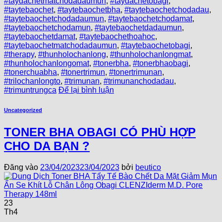
#taydachetmatchodadaumun
,
#taydachetobagi
,
#taytebaochet
,
#taytebaochetbha
,
#taytebaochetchodadau
,
#taytebaochetchodadaumun
,
#taytebaochetchodamat
,
#taytebaochetchodamun
,
#taytebaochetdadaumun
,
#taytebaochetdamat
,
#taytebaochethoahoc
,
#taytebaochetmatchodadaumun
,
#taytebaochetobagi
,
#therapy
,
#thunholochanlong
,
#thunholochanlongmat
,
#thunholochanlongomat
,
#tonerbha
,
#tonerbhaobagi
,
#tonerchuabha
,
#tonertrimun
,
#tonertrimunan
,
#trilochanlongto
,
#trimunan
,
#trimunanchodadau
,
#trimuntrungca
Để lại bình luận
Uncategorized
TONER BHA OBAGI CÓ PHÙ HỢP
CHO DA BẠN ?
Đăng vào
23/04/2023
23/04/2023
bởi
beutico
23
Th4