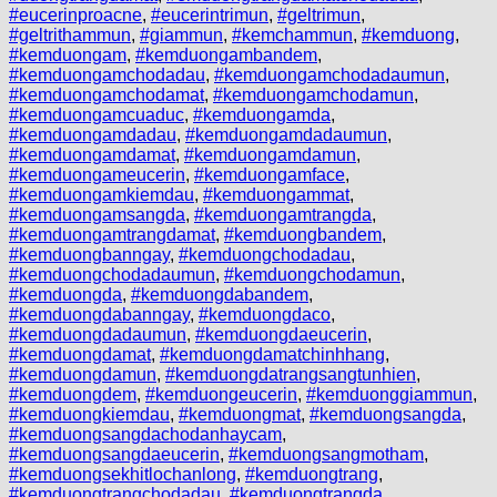
#eucerinproacne
,
#eucerintrimun
,
#geltrimun
,
#geltrithammun
,
#giammun
,
#kemchammun
,
#kemduong
,
#kemduongam
,
#kemduongambandem
,
#kemduongamchodadau
,
#kemduongamchodadaumun
,
#kemduongamchodamat
,
#kemduongamchodamun
,
#kemduongamcuaduc
,
#kemduongamda
,
#kemduongamdadau
,
#kemduongamdadaumun
,
#kemduongamdamat
,
#kemduongamdamun
,
#kemduongameucerin
,
#kemduongamface
,
#kemduongamkiemdau
,
#kemduongammat
,
#kemduongamsangda
,
#kemduongamtrangda
,
#kemduongamtrangdamat
,
#kemduongbandem
,
#kemduongbanngay
,
#kemduongchodadau
,
#kemduongchodadaumun
,
#kemduongchodamun
,
#kemduongda
,
#kemduongdabandem
,
#kemduongdabanngay
,
#kemduongdaco
,
#kemduongdadaumun
,
#kemduongdaeucerin
,
#kemduongdamat
,
#kemduongdamatchinhhang
,
#kemduongdamun
,
#kemduongdatrangsangtunhien
,
#kemduongdem
,
#kemduongeucerin
,
#kemduonggiammun
,
#kemduongkiemdau
,
#kemduongmat
,
#kemduongsangda
,
#kemduongsangdachodanhaycam
,
#kemduongsangdaeucerin
,
#kemduongsangmotham
,
#kemduongsekhitlochanlong
,
#kemduongtrang
,
#kemduongtrangchodadau
,
#kemduongtrangda
,