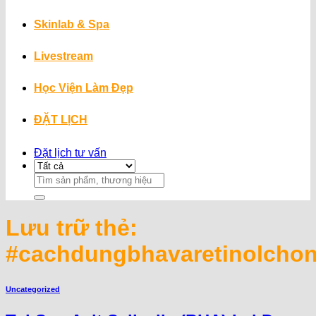
Skinlab & Spa
Livestream
Học Viện Làm Đẹp
ĐẶT LỊCH
Đặt lịch tư vấn
Search
for:
Lưu trữ thẻ:
#cachdungbhavaretinolcho
Uncategorized