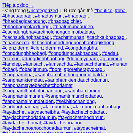
Tiếp tục đọc
→
Đăng trong
Uncategorized
|
Được gắn thẻ
#beutico
,
#bha
,
#bhacuaobagi
,
#bhadaymun
,
#bhaobagi
,
#bhaobagicachdung
,
#bhaobagichiet
,
#bhaobagicotacdunggi
,
#bhatrimundauden
,
#cachdungbhavaretinolchonguoimoibatdau
,
#cachsudungbhaobagi
,
#cachtrimunan
,
#cachxaibhaobagi
,
#chamsocda
,
#choconbucodungduocbhaobagikhong
,
#clenziderm
,
#clenzidermmd
,
#congdungbha
,
#congdungbhaobagi
,
#congdungcuabhaobagi
,
#dadau
,
#damun
,
#dungdichbhaobagi
,
#duocmypham
,
#giammun
,
#lamdep
,
#lamsach
,
#lamsachda
,
#lamsachdamat
,
#munan
,
#obagi
,
#obagitrimun
,
#pore
,
#poretherapyobagi
,
#sanphambha
,
#sanphambhachonguoimoibatdau
,
#sanphamkiemdau
,
#sanphamkiemdauchodamun
,
#sanphamtaytebaochetchodamat
,
#sanphamthunholochanlong
,
#sanphamtrimun
,
#sanphamtrimunan
,
#sanphamtrimunchodadau
,
#sanphamtrimundauden
,
#sekhitlochanlong
,
#sudungbhaobagi
,
#tacdungbha
,
#tacdungcuabhaobagi
,
#taydachet
,
#taydachetbha
,
#taydachetchodadau
,
#taydachetchodadaumun
,
#taydachetchodamun
,
#taydachetchomat
,
#taydachethoahoc
,
#taydachethoahocchodadaumun
,
#taydachetmat
,