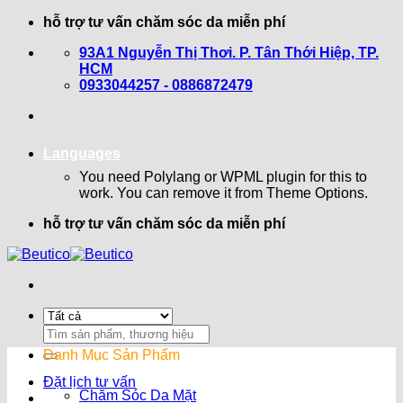
Bỏ
hỗ trợ tư vấn chăm sóc da miễn phí
qua
93A1 Nguyễn Thị Thơi. P. Tân Thới Hiệp, TP.
nội
HCM
dung
0933044257 - 0886872479
Languages
You need Polylang or WPML plugin for this to
work. You can remove it from Theme Options.
hỗ trợ tư vấn chăm sóc da miễn phí
Search
for:
Danh Mục Sản Phẩm
Đặt lịch tư vấn
Chăm Sóc Da Mặt