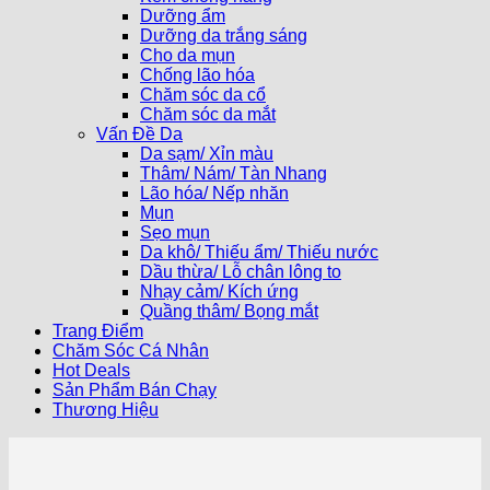
Dưỡng ẩm
Dưỡng da trắng sáng
Cho da mụn
Chống lão hóa
Chăm sóc da cổ
Chăm sóc da mắt
Vấn Đề Da
Da sạm/ Xỉn màu
Thâm/ Nám/ Tàn Nhang
Lão hóa/ Nếp nhăn
Mụn
Sẹo mụn
Da khô/ Thiếu ẩm/ Thiếu nước
Dầu thừa/ Lỗ chân lông to
Nhạy cảm/ Kích ứng
Quầng thâm/ Bọng mắt
Trang Điểm
Chăm Sóc Cá Nhân
Hot Deals
Sản Phẩm Bán Chạy
Thương Hiệu