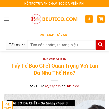
Bỏ
HỖ TRỢ TƯ VẤN CHĂM SÓC DA MIỄN PHÍ
qua
nội
dung
ĐẶT LỊCH TƯ VẤN
Search
for:
UNCATEGORIZED
Tẩy Tế Bào Chết Quan Trọng Với Làn
Da Như Thế Nào?
ĐĂNG VÀO
05/12/2023
BỞI
BEUTICO
05
Th12