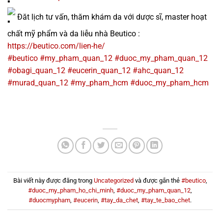
Đăt lịch tư vấn, thăm khám da với dược sĩ, master hoạt
chất mỹ phẩm và da liễu nhà Beutico :
https://beutico.com/lien-he/
#beutico
#my_pham_quan_12
#duoc_my_pham_quan_12
#obagi_quan_12
#eucerin_quan_12
#ahc_quan_12
#murad_quan_12
#my_pham_hcm
#duoc_my_pham_hcm
Bài viết này được đăng trong
Uncategorized
và được gắn thẻ
#beutico
,
#duoc_my_pham_ho_chi_minh
,
#duoc_my_pham_quan_12
,
#duocmypham
,
#eucerin
,
#tay_da_chet
,
#tay_te_bao_chet
.