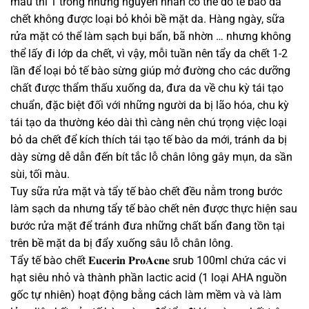
màu thì 1 trong những nguyên nhân có thể do tế bào da
chết không được loại bỏ khỏi bề mặt da. Hàng ngày, sữa
rửa mặt có thể làm sạch bụi bẩn, bã nhờn … nhưng không
thể lấy đi lớp da chết, vì vậy, mỗi tuần nên tẩy da chết 1-2
lần để loại bỏ tế bào sừng giúp mở đường cho các dưỡng
chất được thẩm thấu xuống da, đưa da về chu kỳ tái tạo
chuẩn, đặc biệt đối với những người da bị lão hóa, chu kỳ
tái tạo da thường kéo dài thì càng nên chú trọng việc loại
bỏ da chết để kích thích tái tạo tế bào da mới, tránh da bị
dày sừng dễ dẫn đến bít tắc lỗ chân lông gây mụn, da sần
sùi, tối màu.
Tuy sữa rửa mặt và tẩy tế bào chết đều nằm trong bước
làm sạch da nhưng tẩy tế bào chết nên được thực hiện sau
bước rửa mặt để tránh đưa những chất bẩn đang tồn tại
trên bề mặt da bị đẩy xuống sâu lỗ chân lông.
Tẩy tế bào chết 𝐄𝐮𝐜𝐞𝐫𝐢𝐧 𝐏𝐫𝐨𝐀𝐜𝐧𝐞 srub 100ml chứa các vi
hạt siêu nhỏ và thành phần lactic acid (1 loại AHA nguồn
gốc tự nhiên) hoạt động bằng cách làm mềm và và làm