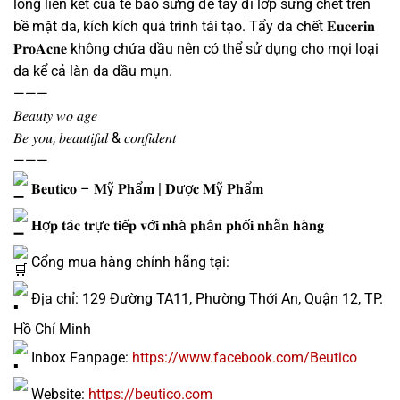
lỏng liên kết của tế bào sừng để tẩy đi lớp sừng chết trên
bề mặt da, kích kích quá trình tái tạo. Tẩy da chết 𝐄𝐮𝐜𝐞𝐫𝐢𝐧
𝐏𝐫𝐨𝐀𝐜𝐧𝐞 không chứa dầu nên có thể sử dụng cho mọi loại
da kể cả làn da dầu mụn.
———
𝐵𝑒𝑎𝑢𝑡𝑦 𝑤𝑜 𝑎𝑔𝑒
𝐵𝑒 𝑦𝑜𝑢, 𝑏𝑒𝑎𝑢𝑡𝑖𝑓𝑢𝑙 & 𝑐𝑜𝑛𝑓𝑖𝑑𝑒𝑛𝑡
———
𝐁𝐞𝐮𝐭𝐢𝐜𝐨 – 𝐌ỹ 𝐏𝐡ẩ𝐦 | 𝐃ượ𝐜 𝐌ỹ 𝐏𝐡ẩ𝐦
𝐇ợ𝐩 𝐭á𝐜 𝐭𝐫ự𝐜 𝐭𝐢ế𝐩 𝐯ớ𝐢 𝐧𝐡à 𝐩𝐡â𝐧 𝐩𝐡ố𝐢 𝐧𝐡ã𝐧 𝐡à𝐧𝐠
Cổng mua hàng chính hãng tại:
Địa chỉ: 129 Đường TA11, Phường Thới An, Quận 12, TP.
Hồ Chí Minh
Inbox Fanpage:
https://www.facebook.com/Beutico
Website:
https://beutico.com