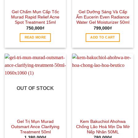
Gel Chấm Mụn Cấp Tốc
Gel Dưỡng Sáng Và Cấp
Murad Rapid Relief Acne
Ẩm Eucerin Even Radiance
Spot Treatment 15ml
Water Gel Moisturizer 50ml
750,000
₫
799,000
₫
READ MORE
ADD TO CART
OUT OF STOCK
Gel Trị Mụn Murad
Kem Bakuchiol Ahohwa
Outsmart Ance Clarifying
Chống Lão Hoá Mịn Da Mờ
Treatment 50ml
Nếp Nhăn 50ML
1,380,000
₫
780,000
₫