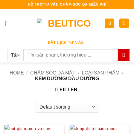
Bỏ
HỖ TRỢ TƯ VẤN CHĂM SÓC DA MIỄN PHÍ
qua
nội
dung
ĐẶT LỊCH TƯ VẤN
Search
for:
HOME
/
CHĂM SÓC DA MẶT
/
LOẠI SẢN PHẨM
/
KEM DƯỠNG/ DẦU DƯỠNG
FILTER