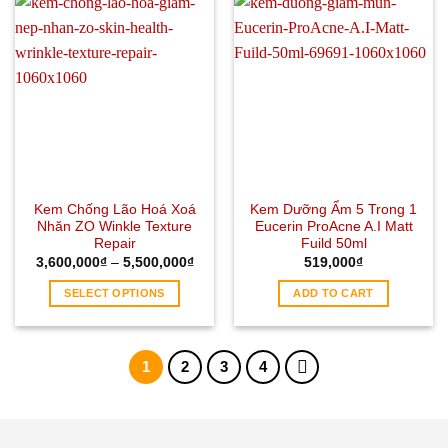
Kem Chống Lão Hoá Xoá
Kem Dưỡng Ẩm 5 Trong 1
Nhăn ZO Winkle Texture
Eucerin ProAcne A.I Matt
Repair
Fuild 50ml
3,600,000
₫
–
5,500,000
₫
519,000
₫
SELECT OPTIONS
ADD TO CART
1
2
3
4