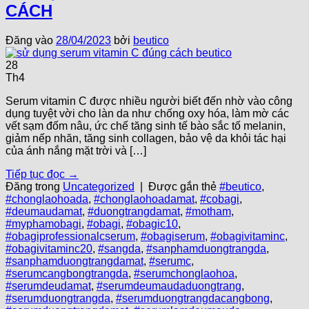
CÁCH
Đăng vào
28/04/2023
bởi
beutico
28
Th4
Serum vitamin C được nhiều người biết đến nhờ vào công
dụng tuyệt vời cho làn da như chống oxy hóa, làm mờ các
vết sạm đốm nâu, ức chế tăng sinh tế bào sắc tố melanin,
giảm nếp nhăn, tăng sinh collagen, bảo vệ da khỏi tác hại
của ánh nắng mặt trời và […]
Tiếp tục đọc
→
Đăng trong
Uncategorized
|
Được gắn thẻ
#beutico
,
#chonglaohoada
,
#chonglaohoadamat
,
#cobagi
,
#deumaudamat
,
#duongtrangdamat
,
#motham
,
#myphamobagi
,
#obagi
,
#obagic10
,
#obagiprofessionalcserum
,
#obagiserum
,
#obagivitaminc
,
#obagivitaminc20
,
#sangda
,
#sanphamduongtrangda
,
#sanphamduongtrangdamat
,
#serumc
,
#serumcangbongtrangda
,
#serumchonglaohoa
,
#serumdeudamat
,
#serumdeumaudaduongtrang
,
#serumduongtrangda
,
#serumduongtrangdacangbong
,