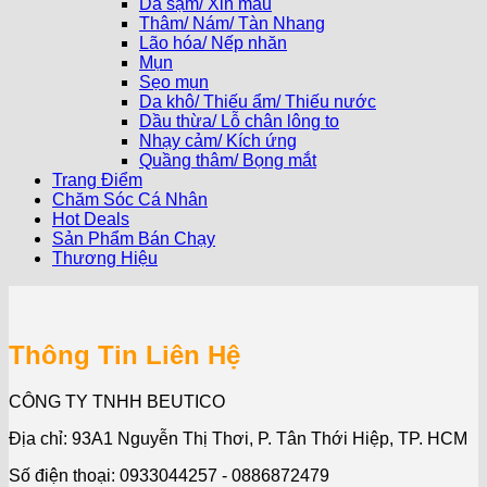
Da sạm/ Xỉn màu
Thâm/ Nám/ Tàn Nhang
Lão hóa/ Nếp nhăn
Mụn
Sẹo mụn
Da khô/ Thiếu ẩm/ Thiếu nước
Dầu thừa/ Lỗ chân lông to
Nhạy cảm/ Kích ứng
Quầng thâm/ Bọng mắt
Trang Điểm
Chăm Sóc Cá Nhân
Hot Deals
Sản Phẩm Bán Chạy
Thương Hiệu
Thông Tin Liên Hệ
CÔNG TY TNHH BEUTICO
Địa chỉ: 93A1 Nguyễn Thị Thơi, P. Tân Thới Hiệp, TP. HCM
Số điện thoại: 0933044257 - 0886872479