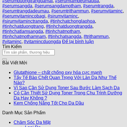
#serumduongtrangdamat
,
#serumlamdeumauda
,
#serumsangda
,
#serumsangdamotham
,
#serumtrangda
,
#serumtrangdadeumau
,
#serumtrithammun
,
#serumvitaminc
,
#serumvitamincobagi
,
#sirumvitaminc
,
#sirumvitaminctrangda
,
#tinhchatchonglaohoa
,
#tinhchatduongtrang
,
#tinhchatduongtrangda
,
#tinhchatlamsangda
,
#tinhchatmotham
,
#tinhchatmothamnam
,
#tinhchatsangda
,
#trithammun
,
#vitaminc
,
#vitamincduongda
Để lại bình luận
Tìm Kiếm
Bài Viết Mới
Glutathione – chất chống oxy hóa cực mạnh
Tẩy Tế Bào Chết Quan Trọng Với Làn Da Như Thế
Nào?
Vì Sao Cần Sử Dụng Toner Sau Bước Làm Sạch Da
Có Cần Thiết Sử Dụng Toner Trong Chu Trình Dưỡng
Da Hay Không ?
Kem Chống Nắng Tốt Cho Da Dầu
Danh Mục Sản Phẩm
Chăm Sóc Da Mặt