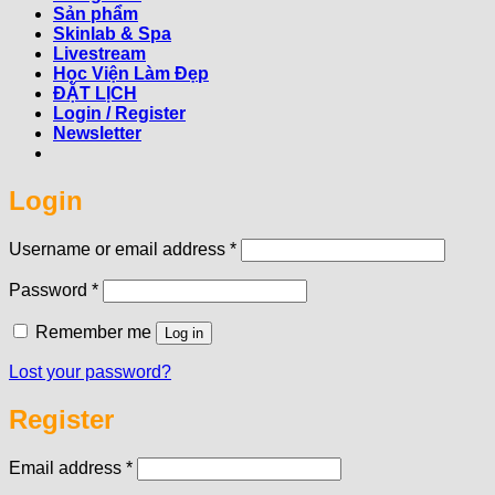
Sản phẩm
Skinlab & Spa
Livestream
Học Viện Làm Đẹp
ĐẶT LỊCH
Login / Register
Newsletter
Login
Required
Username or email address
*
Required
Password
*
Remember me
Log in
Lost your password?
Register
Required
Email address
*