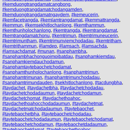
#kemduongtrangdamatcangbong
,
#kemduongtrangdamatchodangamden
,
#kemduongtrangdamatngaydem
,
#kemeucerin
,
#kemfacetrangda
,
#kemlamtrangdamat
,
#kemmattrangda
,
#kemmun
,
#kemsekhitlochanlong
,
#kemthammun
,
#kemthunholochanlong
,
#kemtrangda
,
#kemtrangdamat
,
#kemtrangdamatchonu
,
#kemtrimun
,
#kemtrimuneucerin
,
#kemtrimuntham
,
#kemtrimunviemchodadau
,
#kemtritham
,
#kemtrithammun
,
#lamdep
,
#lamsach
,
#lamsachda
,
#lamsachdamat
,
#munan
,
#sanphambha
,
#sanphambhachonguoimoibatdau
,
#sanphamkiemdau
,
#sanphamkiemdauchodamun
,
#sanphamtaytebaochetchodamat
,
#sanphamthunholochanlong
,
#sanphamtrimun
,
#sanphamtrimunan
,
#sanphamtrimunchodadau
,
#sanphamtrimundauden
,
#sekhitlochanlong
,
#tacdungbha
,
#taydachet
,
#taydachetbha
,
#taydachetchodadau
,
#taydachetchodadaumun
,
#taydachetchodamun
,
#taydachetchomat
,
#taydachethoahoc
,
#taydachethoahocchodadaumun
,
#taydachetmat
,
#taydachetmatchodadaumun
,
#taytebaochet
,
#taytebaochetbha
,
#taytebaochetchodadau
,
#taytebaochetchodadaumun
,
#taytebaochetchodamat
,
#taytebaochetchodamun
,
#taytebaochetdadaumun
,
#taytebaochetdamat
,
#taytebaochethoahoc
,