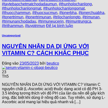
#taytebaochetmatchodadaumun
,
#thunholochanlong
,
#thunholochanlongmat
,
#thunholochanlongomat
,
#thuocchammun
,
#thuocsucmun
,
#tonerbha
,
#tonerchuabha
,
#tonertrimun
,
#tonertrimunan
,
#trilochanlongto
,
#trimunan
,
#trimunanchodadau
,
#trimuneucerin
,
#trimuntrungca
,
#trithammun
,
#tuyptrimun
Để lại bình luận
Uncategorized
NGUYÊN NHÂN DA DỊ ỨNG VỚI
VITAMIN C? CÁCH KHẮC PHỤC
Đăng vào
23/05/2023
bởi
beutico
23
Th5
NGUYÊN NHÂN DA DỊ ỨNG VỚI VITAMIN C? Vitamin C
nguyên chất (L-Ascorbic acid) thuộc dạng acid có độ PH 3-
3.5 không tương thích với độ PH của làn da nên dễ gây kích
ứng, đặc biệt khi dùng ở nồng độ cao. Tuy nhiên, sử dụng L-
Ascorbic acid mang lại hiệu quả nhanh và […]