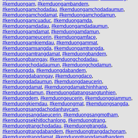
#kemduongam
,
#kemduongambandem
,
#kemduongamchodadau
,
#kemduongamchodadaumun
,
#kemduongamchodamat
,
#kemduongamchodamun
,
#kemduongamcuaduc
,
#kemduongamda
,
#kemduongamdadau
,
#kemduongamdadaumun
,
#kemduongamdamat
,
#kemduongamdamun
,
#kemduongameucerin
,
#kemduongamface
,
#kemduongamkiemdau
,
#kemduongammat
,
#kemduongamsangda
,
#kemduongamtrangda
,
#kemduongamtrangdamat
,
#kemduongbandem
,
#kemduongbanngay
,
#kemduongchodadau
,
#kemduongchodadaumun
,
#kemduongchodamun
,
#kemduongda
,
#kemduongdabandem
,
#kemduongdabanngay
,
#kemduongdaco
,
#kemduongdadaumun
,
#kemduongdaeucerin
,
#kemduongdamat
,
#kemduongdamatchinhhang
,
#kemduongdamun
,
#kemduongdatrangsangtunhien
,
#kemduongdem
,
#kemduongeucerin
,
#kemduonggiammun
,
#kemduongkiemdau
,
#kemduongmat
,
#kemduongsangda
,
#kemduongsangdachodanhaycam
,
#kemduongsangdaeucerin
,
#kemduongsangmotham
,
#kemduongsekhitlochanlong
,
#kemduongtrang
,
#kemduongtrangchodadau
,
#kemduongtrangda
,
#kemduongtrangdabandem
,
#kemduongtrangdachonam
,
#kemduongtrangdamat
,
#kemduongtrangdamatbandem
,