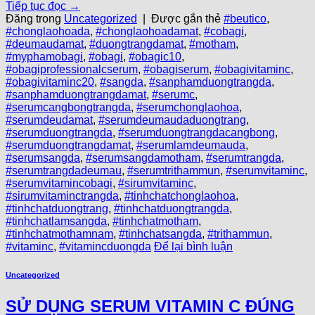
Tiếp tục đọc
→
Đăng trong
Uncategorized
|
Được gắn thẻ
#beutico
,
#chonglaohoada
,
#chonglaohoadamat
,
#cobagi
,
#deumaudamat
,
#duongtrangdamat
,
#motham
,
#myphamobagi
,
#obagi
,
#obagic10
,
#obagiprofessionalcserum
,
#obagiserum
,
#obagivitaminc
,
#obagivitaminc20
,
#sangda
,
#sanphamduongtrangda
,
#sanphamduongtrangdamat
,
#serumc
,
#serumcangbongtrangda
,
#serumchonglaohoa
,
#serumdeudamat
,
#serumdeumaudaduongtrang
,
#serumduongtrangda
,
#serumduongtrangdacangbong
,
#serumduongtrangdamat
,
#serumlamdeumauda
,
#serumsangda
,
#serumsangdamotham
,
#serumtrangda
,
#serumtrangdadeumau
,
#serumtrithammun
,
#serumvitaminc
,
#serumvitamincobagi
,
#sirumvitaminc
,
#sirumvitaminctrangda
,
#tinhchatchonglaohoa
,
#tinhchatduongtrang
,
#tinhchatduongtrangda
,
#tinhchatlamsangda
,
#tinhchatmotham
,
#tinhchatmothamnam
,
#tinhchatsangda
,
#trithammun
,
#vitaminc
,
#vitamincduongda
Để lại bình luận
Uncategorized
SỬ DỤNG SERUM VITAMIN C ĐÚNG