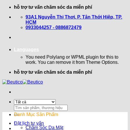
Bỏ
hỗ trợ tư vấn chăm sóc da miễn phí
qua
93A1 Nguyễn Thị Thơi. P. Tân Thới Hiệp, TP.
nội
HCM
dung
0933044257 - 0886872479
Languages
You need Polylang or WPML plugin for this to
work. You can remove it from Theme Options.
hỗ trợ tư vấn chăm sóc da miễn phí
Search
for:
Danh Mục Sản Phẩm
Đặt lịch tư vấn
Chăm Sóc Da Mặt