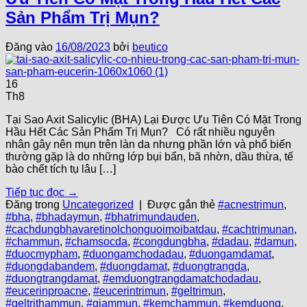
Sản Phẩm Trị Mụn?
Đăng vào
16/08/2023
bởi
beutico
16
Th8
Tại Sao Axit Salicylic (BHA) Lại Được Ưu Tiên Có Mặt Trong
Hầu Hết Các Sản Phẩm Trị Mụn? Có rất nhiều nguyên
nhân gây nên mụn trên làn da nhưng phần lớn và phổ biến
thường gặp là do những lớp bụi bẩn, bã nhờn, dầu thừa, tế
bào chết tích tụ lâu […]
Tiếp tục đọc
→
Đăng trong
Uncategorized
|
Được gắn thẻ
#acnestrimun
,
#bha
,
#bhadaymun
,
#bhatrimundauden
,
#cachdungbhavaretinolchonguoimoibatdau
,
#cachtrimunan
,
#chammun
,
#chamsocda
,
#congdungbha
,
#dadau
,
#damun
,
#duocmypham
,
#duongamchodadau
,
#duongamdamat
,
#duongdabandem
,
#duongdamat
,
#duongtrangda
,
#duongtrangdamat
,
#emduongtrangdamatchodadau
,
#eucerinproacne
,
#eucerintrimun
,
#geltrimun
,
#geltrithammun
,
#giammun
,
#kemchammun
,
#kemduong
,