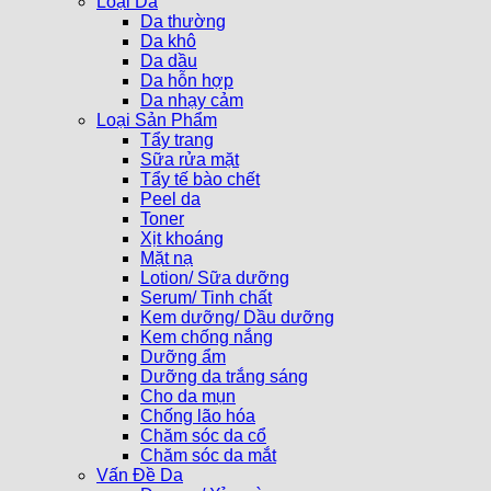
Loại Da
Da thường
Da khô
Da dầu
Da hỗn hợp
Da nhạy cảm
Loại Sản Phẩm
Tẩy trang
Sữa rửa mặt
Tẩy tế bào chết
Peel da
Toner
Xịt khoáng
Mặt nạ
Lotion/ Sữa dưỡng
Serum/ Tinh chất
Kem dưỡng/ Dầu dưỡng
Kem chống nắng
Dưỡng ẩm
Dưỡng da trắng sáng
Cho da mụn
Chống lão hóa
Chăm sóc da cổ
Chăm sóc da mắt
Vấn Đề Da