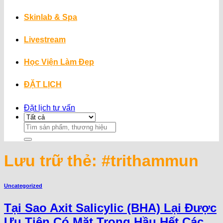
Skinlab & Spa
Livestream
Học Viện Làm Đẹp
ĐẶT LỊCH
Đặt lịch tư vấn
Search
for:
Lưu trữ thẻ:
#trithammun
Uncategorized
Tại Sao Axit Salicylic (BHA) Lại Được
Ưu Tiên Có Mặt Trong Hầu Hết Các