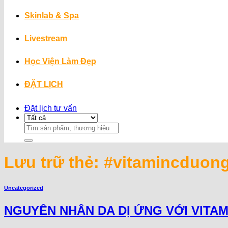
Skinlab & Spa
Livestream
Học Viện Làm Đẹp
ĐẶT LỊCH
Đặt lịch tư vấn
Search
for:
Lưu trữ thẻ:
#vitamincduon
Uncategorized
NGUYÊN NHÂN DA DỊ ỨNG VỚI VITA