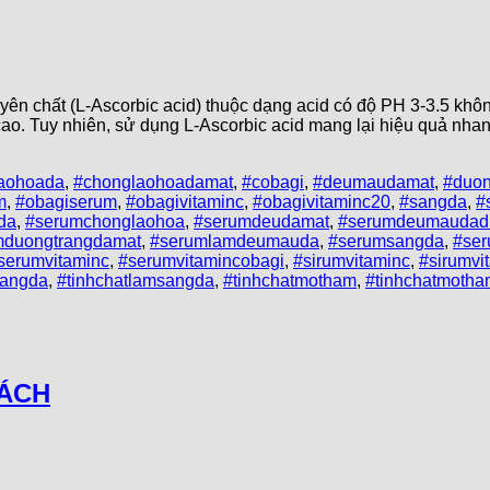
hất (L-Ascorbic acid) thuộc dạng acid có độ PH 3-3.5 khôn
cao. Tuy nhiên, sử dụng L-Ascorbic acid mang lại hiệu quả nha
aohoada
,
#chonglaohoadamat
,
#cobagi
,
#deumaudamat
,
#duon
m
,
#obagiserum
,
#obagivitaminc
,
#obagivitaminc20
,
#sangda
,
#
da
,
#serumchonglaohoa
,
#serumdeudamat
,
#serumdeumaudad
mduongtrangdamat
,
#serumlamdeumauda
,
#serumsangda
,
#se
serumvitaminc
,
#serumvitamincobagi
,
#sirumvitaminc
,
#sirumvi
rangda
,
#tinhchatlamsangda
,
#tinhchatmotham
,
#tinhchatmoth
CÁCH