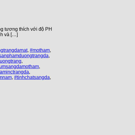
g tương thích với độ PH
nh và […]
gtrangdamat
,
#motham
,
sanphamduongtrangda
,
uongtrang
,
rumsangdamotham
,
taminctrangda
,
amnam
,
#tinhchatsangda
,