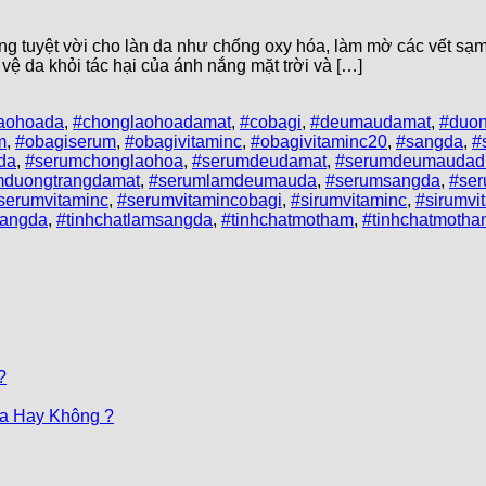
g tuyệt vời cho làn da như chống oxy hóa, làm mờ các vết sạm
 vệ da khỏi tác hại của ánh nắng mặt trời và […]
aohoada
,
#chonglaohoadamat
,
#cobagi
,
#deumaudamat
,
#duon
m
,
#obagiserum
,
#obagivitaminc
,
#obagivitaminc20
,
#sangda
,
#
da
,
#serumchonglaohoa
,
#serumdeudamat
,
#serumdeumaudad
mduongtrangdamat
,
#serumlamdeumauda
,
#serumsangda
,
#se
serumvitaminc
,
#serumvitamincobagi
,
#sirumvitaminc
,
#sirumvi
rangda
,
#tinhchatlamsangda
,
#tinhchatmotham
,
#tinhchatmoth
?
Da Hay Không ?