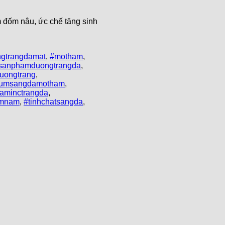
 đốm nâu, ức chế tăng sinh
gtrangdamat
,
#motham
,
sanphamduongtrangda
,
uongtrang
,
rumsangdamotham
,
taminctrangda
,
amnam
,
#tinhchatsangda
,