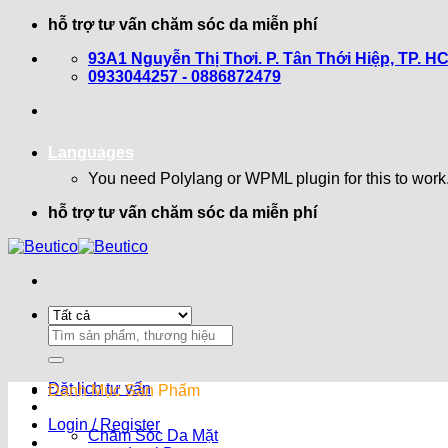
Bỏ
hỗ trợ tư vấn chăm sóc da miễn phí
qua
93A1 Nguyễn Thị Thơi. P. Tân Thới Hiệp, TP. H
nội
0933044257 - 0886872479
dung
Languages
You need Polylang or WPML plugin for this to work
hỗ trợ tư vấn chăm sóc da miễn phí
Search
for:
Đặt lịch tư vấn
Danh Mục Sản Phẩm
Login / Register
Chăm Sóc Da Mặt