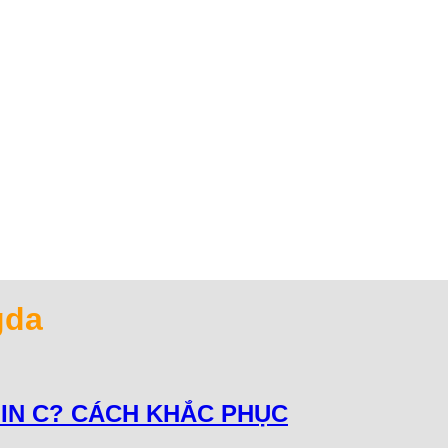
gda
MIN C? CÁCH KHẮC PHỤC