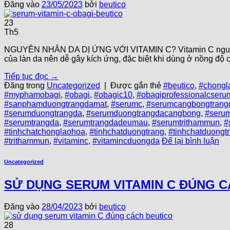
Đăng vào
23/05/2023
bởi
beutico
23
Th5
NGUYÊN NHÂN DA DỊ ỨNG VỚI VITAMIN C? Vitamin C nguyên c
của làn da nên dễ gây kích ứng, đặc biệt khi dùng ở nồng độ 
Tiếp tục đọc
→
Đăng trong
Uncategorized
|
Được gắn thẻ
#beutico
,
#chongl
#myphamobagi
,
#obagi
,
#obagic10
,
#obagiprofessionalcseru
#sanphamduongtrangdamat
,
#serumc
,
#serumcangbongtrang
#serumduongtrangda
,
#serumduongtrangdacangbong
,
#seru
#serumtrangda
,
#serumtrangdadeumau
,
#serumtrithammun
,
#
#tinhchatchonglaohoa
,
#tinhchatduongtrang
,
#tinhchatduongt
#trithammun
,
#vitaminc
,
#vitamincduongda
Để lại bình luận
Uncategorized
SỬ DỤNG SERUM VITAMIN C ĐÚNG 
Đăng vào
28/04/2023
bởi
beutico
28