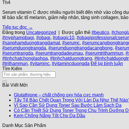
Th4
Serum vitamin C được nhiều người biết đến nhờ vào công dụn
tế bào sắc tố melanin, giảm nếp nhăn, tăng sinh collagen, bảo
Tiếp tục đọc
→
Đăng trong
Uncategorized
|
Được gắn thẻ
#beutico
,
#chongl
#myphamobagi
,
#obagi
,
#obagic10
,
#obagiprofessionalcseru
#sanphamduongtrangdamat
,
#serumc
,
#serumcangbongtrang
#serumduongtrangda
,
#serumduongtrangdacangbong
,
#seru
#serumtrangda
,
#serumtrangdadeumau
,
#serumtrithammun
,
#
#tinhchatchonglaohoa
,
#tinhchatduongtrang
,
#tinhchatduongt
#trithammun
,
#vitaminc
,
#vitamincduongda
Để lại bình luận
Tìm Kiếm
Bài Viết Mới
Glutathione – chất chống oxy hóa cực mạnh
Tẩy Tế Bào Chết Quan Trọng Với Làn Da Như Thế Nào
Vì Sao Cần Sử Dụng Toner Sau Bước Làm Sạch Da
Có Cần Thiết Sử Dụng Toner Trong Chu Trình Dưỡng 
Kem Chống Nắng Tốt Cho Da Dầu
Danh Mục Sản Phẩm