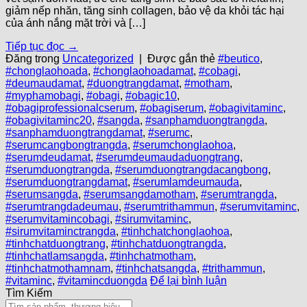
giảm nếp nhăn, tăng sinh collagen, bảo vệ da khỏi tác hại
của ánh nắng mặt trời và […]
Tiếp tục đọc
→
Đăng trong
Uncategorized
|
Được gắn thẻ
#beutico
,
#chonglaohoada
,
#chonglaohoadamat
,
#cobagi
,
#deumaudamat
,
#duongtrangdamat
,
#motham
,
#myphamobagi
,
#obagi
,
#obagic10
,
#obagiprofessionalcserum
,
#obagiserum
,
#obagivitaminc
,
#obagivitaminc20
,
#sangda
,
#sanphamduongtrangda
,
#sanphamduongtrangdamat
,
#serumc
,
#serumcangbongtrangda
,
#serumchonglaohoa
,
#serumdeudamat
,
#serumdeumaudaduongtrang
,
#serumduongtrangda
,
#serumduongtrangdacangbong
,
#serumduongtrangdamat
,
#serumlamdeumauda
,
#serumsangda
,
#serumsangdamotham
,
#serumtrangda
,
#serumtrangdadeumau
,
#serumtrithammun
,
#serumvitaminc
,
#serumvitamincobagi
,
#sirumvitaminc
,
#sirumvitaminctrangda
,
#tinhchatchonglaohoa
,
#tinhchatduongtrang
,
#tinhchatduongtrangda
,
#tinhchatlamsangda
,
#tinhchatmotham
,
#tinhchatmothamnam
,
#tinhchatsangda
,
#trithammun
,
#vitaminc
,
#vitamincduongda
Để lại bình luận
Tìm Kiếm