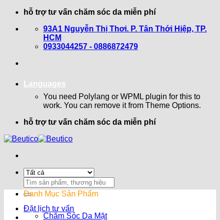
Bỏ
hỗ trợ tư vấn chăm sóc da miễn phí
qua
93A1 Nguyễn Thị Thơi. P. Tân Thới Hiệp, TP.
nội
HCM
dung
0933044257 - 0886872479
Languages
You need Polylang or WPML plugin for this to
work. You can remove it from Theme Options.
hỗ trợ tư vấn chăm sóc da miễn phí
Search
for:
Danh Mục Sản Phẩm
Đặt lịch tư vấn
Chăm Sóc Da Mặt