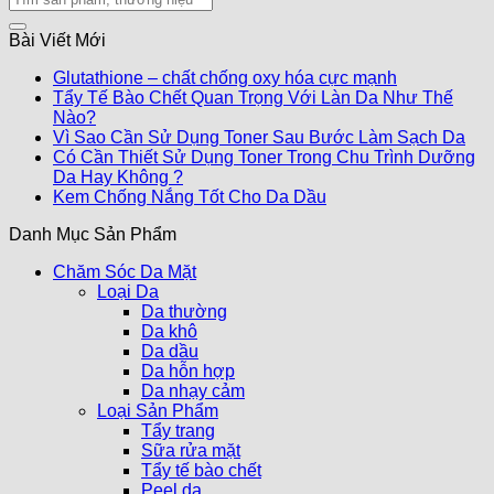
Bài Viết Mới
Glutathione – chất chống oxy hóa cực mạnh
Tẩy Tế Bào Chết Quan Trọng Với Làn Da Như Thế
Nào?
Vì Sao Cần Sử Dụng Toner Sau Bước Làm Sạch Da
Có Cần Thiết Sử Dụng Toner Trong Chu Trình Dưỡng
Da Hay Không ?
Kem Chống Nắng Tốt Cho Da Dầu
Danh Mục Sản Phẩm
Chăm Sóc Da Mặt
Loại Da
Da thường
Da khô
Da dầu
Da hỗn hợp
Da nhạy cảm
Loại Sản Phẩm
Tẩy trang
Sữa rửa mặt
Tẩy tế bào chết
Peel da