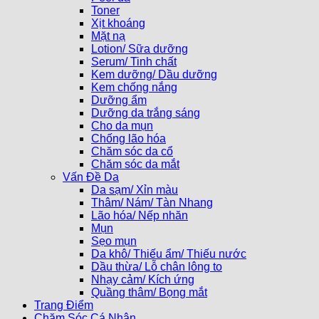
Toner
Xịt khoáng
Mặt nạ
Lotion/ Sữa dưỡng
Serum/ Tinh chất
Kem dưỡng/ Dầu dưỡng
Kem chống nắng
Dưỡng ẩm
Dưỡng da trắng sáng
Cho da mụn
Chống lão hóa
Chăm sóc da cổ
Chăm sóc da mắt
Vấn Đề Da
Da sạm/ Xỉn màu
Thâm/ Nám/ Tàn Nhang
Lão hóa/ Nếp nhăn
Mụn
Sẹo mụn
Da khô/ Thiếu ẩm/ Thiếu nước
Dầu thừa/ Lỗ chân lông to
Nhạy cảm/ Kích ứng
Quầng thâm/ Bọng mắt
Trang Điểm
Chăm Sóc Cá Nhân