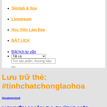
Skinlab & Spa
Livestream
Học Viện Làm Đẹp
ĐẶT LỊCH
Đặt lịch tư vấn
Search
for:
Lưu trữ thẻ:
#tinhchatchonglaohoa
Uncategorized