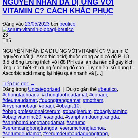
NGUYÊN NHÂN DA DỊ ỨNG VỚI
VITAMIN C? CÁCH KHẮC PHỤC
Đăng vào
23/05/2023
bởi
beutico
23
Th5
NGUYÊN NHÂN DA DỊ ỨNG VỚI VITAMIN C? Vitamin C
nguyên chất (L-Ascorbic acid) thuộc dạng acid có độ PH 3-
3.5 không tương thích với độ PH của làn da nên dễ gây kích
ứng, đặc biệt khi dùng ở nồng độ cao. Tuy nhiên, sử dụng L-
Ascorbic acid mang lại hiệu quả nhanh và […]
Tiếp tục đọc
→
Đăng trong
Uncategorized
|
Được gắn thẻ
#beutico
,
#chonglaohoada
,
#chonglaohoadamat
,
#cobagi
,
#deumaudamat
,
#duongtrangdamat
,
#motham
,
#myphamobagi
,
#obagi
,
#obagic10
,
#obagiprofessionalcserum
,
#obagiserum
,
#obagivitaminc
,
#obagivitaminc20
,
#sangda
,
#sanphamduongtrangda
,
#sanphamduongtrangdamat
,
#serumc
,
#serumcangbongtrangda
,
#serumchonglaohoa
,
#serumdeudamat
,
#serumdeumaudaduongtrang
,