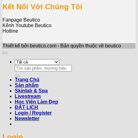
Kết Nối Với Chúng Tôi
Fanpage Beutico
Kênh Youtube Beutico
Hotline
Thiết kế bởi beutico.com - Bản quyền thuộc về beutico
Search
for:
Trang Chủ
Sản phẩm
Skinlab & Spa
Livestream
Học Viện Làm Đẹp
ĐẶT LỊCH
Login / Register
Newsletter
Login