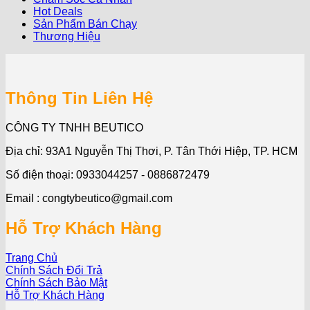
Hot Deals
Sản Phẩm Bán Chạy
Thương Hiệu
Thông Tin Liên Hệ
CÔNG TY TNHH BEUTICO
Địa chỉ: 93A1 Nguyễn Thị Thơi, P. Tân Thới Hiệp, TP. HCM
Số điện thoại: 0933044257 - 0886872479
Email : congtybeutico@gmail.com
Hỗ Trợ Khách Hàng
Trang Chủ
Chính Sách Đổi Trả
Chính Sách Bảo Mật
Hỗ Trợ Khách Hàng