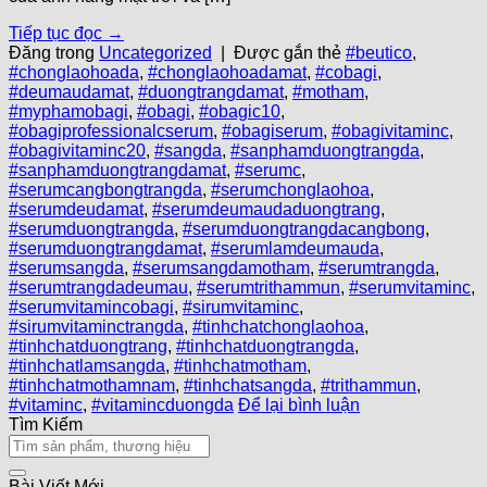
Tiếp tục đọc
→
Đăng trong
Uncategorized
|
Được gắn thẻ
#beutico
,
#chonglaohoada
,
#chonglaohoadamat
,
#cobagi
,
#deumaudamat
,
#duongtrangdamat
,
#motham
,
#myphamobagi
,
#obagi
,
#obagic10
,
#obagiprofessionalcserum
,
#obagiserum
,
#obagivitaminc
,
#obagivitaminc20
,
#sangda
,
#sanphamduongtrangda
,
#sanphamduongtrangdamat
,
#serumc
,
#serumcangbongtrangda
,
#serumchonglaohoa
,
#serumdeudamat
,
#serumdeumaudaduongtrang
,
#serumduongtrangda
,
#serumduongtrangdacangbong
,
#serumduongtrangdamat
,
#serumlamdeumauda
,
#serumsangda
,
#serumsangdamotham
,
#serumtrangda
,
#serumtrangdadeumau
,
#serumtrithammun
,
#serumvitaminc
,
#serumvitamincobagi
,
#sirumvitaminc
,
#sirumvitaminctrangda
,
#tinhchatchonglaohoa
,
#tinhchatduongtrang
,
#tinhchatduongtrangda
,
#tinhchatlamsangda
,
#tinhchatmotham
,
#tinhchatmothamnam
,
#tinhchatsangda
,
#trithammun
,
#vitaminc
,
#vitamincduongda
Để lại bình luận
Tìm Kiếm
Bài Viết Mới