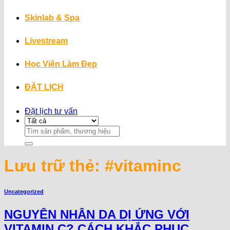
Skinlab & Spa
Livestream
Học Viện Làm Đẹp
ĐẶT LỊCH
Đặt lịch tư vấn
Search
for:
Lưu trữ thẻ:
#vitaminc
Uncategorized
NGUYÊN NHÂN DA DỊ ỨNG VỚI
VITAMIN C? CÁCH KHẮC PHỤC