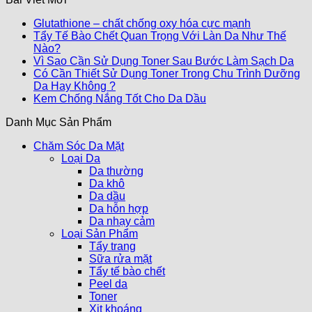
Glutathione – chất chống oxy hóa cực mạnh
Tẩy Tế Bào Chết Quan Trọng Với Làn Da Như Thế
Nào?
Vì Sao Cần Sử Dụng Toner Sau Bước Làm Sạch Da
Có Cần Thiết Sử Dụng Toner Trong Chu Trình Dưỡng
Da Hay Không ?
Kem Chống Nắng Tốt Cho Da Dầu
Danh Mục Sản Phẩm
Chăm Sóc Da Mặt
Loại Da
Da thường
Da khô
Da dầu
Da hỗn hợp
Da nhạy cảm
Loại Sản Phẩm
Tẩy trang
Sữa rửa mặt
Tẩy tế bào chết
Peel da
Toner
Xịt khoáng