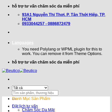
Bỏ
hỗ trợ tư vấn chăm sóc da miễn phí
qua
93A1 Nguyễn Thị Thơi. P. Tân Thới Hiệp, TP.
nội
HCM
dung
0933044257 - 0886872479
Languages
You need Polylang or WPML plugin for this to
work. You can remove it from Theme Options.
hỗ trợ tư vấn chăm sóc da miễn phí
Search
for:
Danh Mục Sản Phẩm
Đặt lịch tư vấn
Chăm Sóc Da Mặt