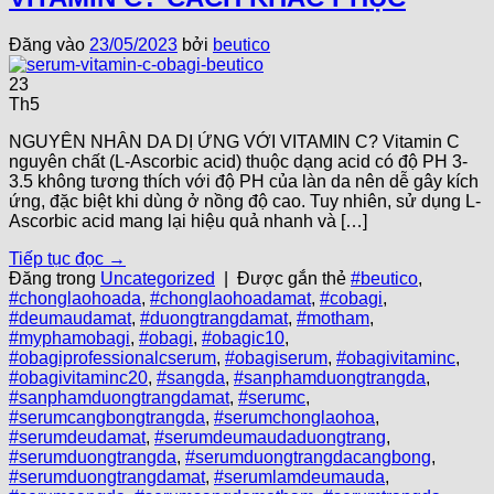
Đăng vào
23/05/2023
bởi
beutico
23
Th5
NGUYÊN NHÂN DA DỊ ỨNG VỚI VITAMIN C? Vitamin C
nguyên chất (L-Ascorbic acid) thuộc dạng acid có độ PH 3-
3.5 không tương thích với độ PH của làn da nên dễ gây kích
ứng, đặc biệt khi dùng ở nồng độ cao. Tuy nhiên, sử dụng L-
Ascorbic acid mang lại hiệu quả nhanh và […]
Tiếp tục đọc
→
Đăng trong
Uncategorized
|
Được gắn thẻ
#beutico
,
#chonglaohoada
,
#chonglaohoadamat
,
#cobagi
,
#deumaudamat
,
#duongtrangdamat
,
#motham
,
#myphamobagi
,
#obagi
,
#obagic10
,
#obagiprofessionalcserum
,
#obagiserum
,
#obagivitaminc
,
#obagivitaminc20
,
#sangda
,
#sanphamduongtrangda
,
#sanphamduongtrangdamat
,
#serumc
,
#serumcangbongtrangda
,
#serumchonglaohoa
,
#serumdeudamat
,
#serumdeumaudaduongtrang
,
#serumduongtrangda
,
#serumduongtrangdacangbong
,
#serumduongtrangdamat
,
#serumlamdeumauda
,