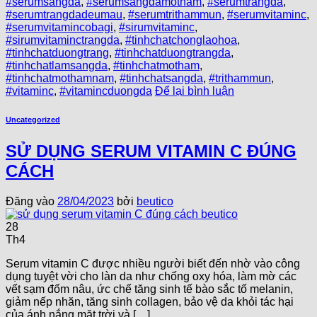
#serumsangda
,
#serumsangdamotham
,
#serumtrangda
,
#serumtrangdadeumau
,
#serumtrithammun
,
#serumvitaminc
,
#serumvitamincobagi
,
#sirumvitaminc
,
#sirumvitaminctrangda
,
#tinhchatchonglaohoa
,
#tinhchatduongtrang
,
#tinhchatduongtrangda
,
#tinhchatlamsangda
,
#tinhchatmotham
,
#tinhchatmothamnam
,
#tinhchatsangda
,
#trithammun
,
#vitaminc
,
#vitamincduongda
Để lại bình luận
Uncategorized
SỬ DỤNG SERUM VITAMIN C ĐÚNG
CÁCH
Đăng vào
28/04/2023
bởi
beutico
28
Th4
Serum vitamin C được nhiều người biết đến nhờ vào công
dụng tuyệt vời cho làn da như chống oxy hóa, làm mờ các
vết sạm đốm nâu, ức chế tăng sinh tế bào sắc tố melanin,
giảm nếp nhăn, tăng sinh collagen, bảo vệ da khỏi tác hại
của ánh nắng mặt trời và […]