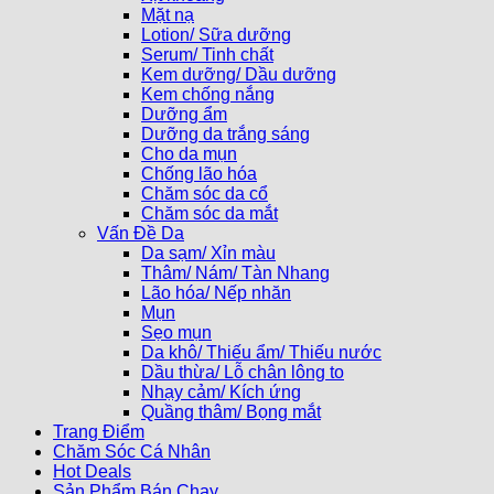
Mặt nạ
Lotion/ Sữa dưỡng
Serum/ Tinh chất
Kem dưỡng/ Dầu dưỡng
Kem chống nắng
Dưỡng ẩm
Dưỡng da trắng sáng
Cho da mụn
Chống lão hóa
Chăm sóc da cổ
Chăm sóc da mắt
Vấn Đề Da
Da sạm/ Xỉn màu
Thâm/ Nám/ Tàn Nhang
Lão hóa/ Nếp nhăn
Mụn
Sẹo mụn
Da khô/ Thiếu ẩm/ Thiếu nước
Dầu thừa/ Lỗ chân lông to
Nhạy cảm/ Kích ứng
Quầng thâm/ Bọng mắt
Trang Điểm
Chăm Sóc Cá Nhân
Hot Deals
Sản Phẩm Bán Chạy