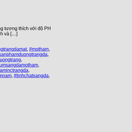
g tương thích với độ PH
nh và […]
gtrangdamat
,
#motham
,
sanphamduongtrangda
,
uongtrang
,
rumsangdamotham
,
taminctrangda
,
amnam
,
#tinhchatsangda
,