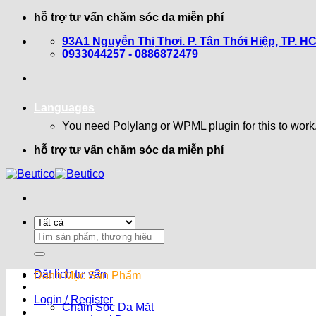
Bỏ
hỗ trợ tư vấn chăm sóc da miễn phí
qua
93A1 Nguyễn Thị Thơi. P. Tân Thới Hiệp, TP. H
nội
0933044257 - 0886872479
dung
Languages
You need Polylang or WPML plugin for this to work
hỗ trợ tư vấn chăm sóc da miễn phí
Search
for:
Đặt lịch tư vấn
Danh Mục Sản Phẩm
Login / Register
Chăm Sóc Da Mặt