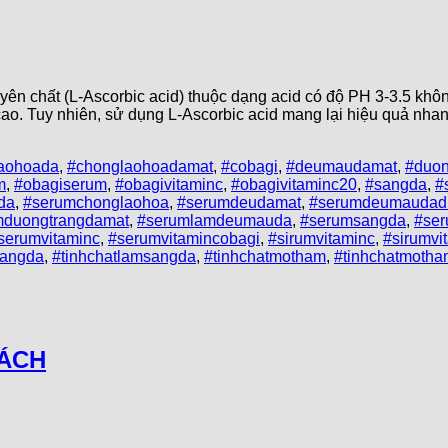
hất (L-Ascorbic acid) thuộc dạng acid có độ PH 3-3.5 khôn
cao. Tuy nhiên, sử dụng L-Ascorbic acid mang lại hiệu quả nha
aohoada
,
#chonglaohoadamat
,
#cobagi
,
#deumaudamat
,
#duon
m
,
#obagiserum
,
#obagivitaminc
,
#obagivitaminc20
,
#sangda
,
#
da
,
#serumchonglaohoa
,
#serumdeudamat
,
#serumdeumaudad
mduongtrangdamat
,
#serumlamdeumauda
,
#serumsangda
,
#se
serumvitaminc
,
#serumvitamincobagi
,
#sirumvitaminc
,
#sirumvi
rangda
,
#tinhchatlamsangda
,
#tinhchatmotham
,
#tinhchatmoth
CÁCH