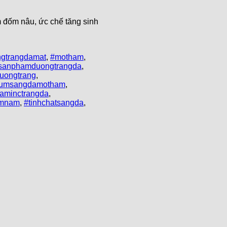
 đốm nâu, ức chế tăng sinh
gtrangdamat
,
#motham
,
sanphamduongtrangda
,
uongtrang
,
rumsangdamotham
,
taminctrangda
,
amnam
,
#tinhchatsangda
,