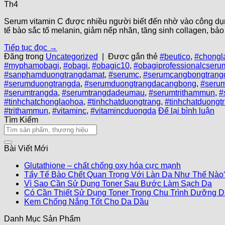
Th4
Serum vitamin C được nhiều người biết đến nhờ vào công dụn
tế bào sắc tố melanin, giảm nếp nhăn, tăng sinh collagen, bảo
Tiếp tục đọc
→
Đăng trong
Uncategorized
|
Được gắn thẻ
#beutico
,
#chongl
#myphamobagi
,
#obagi
,
#obagic10
,
#obagiprofessionalcseru
#sanphamduongtrangdamat
,
#serumc
,
#serumcangbongtrang
#serumduongtrangda
,
#serumduongtrangdacangbong
,
#seru
#serumtrangda
,
#serumtrangdadeumau
,
#serumtrithammun
,
#
#tinhchatchonglaohoa
,
#tinhchatduongtrang
,
#tinhchatduongt
#trithammun
,
#vitaminc
,
#vitamincduongda
Để lại bình luận
Tìm Kiếm
Bài Viết Mới
Glutathione – chất chống oxy hóa cực mạnh
Tẩy Tế Bào Chết Quan Trọng Với Làn Da Như Thế Nào
Vì Sao Cần Sử Dụng Toner Sau Bước Làm Sạch Da
Có Cần Thiết Sử Dụng Toner Trong Chu Trình Dưỡng 
Kem Chống Nắng Tốt Cho Da Dầu
Danh Mục Sản Phẩm