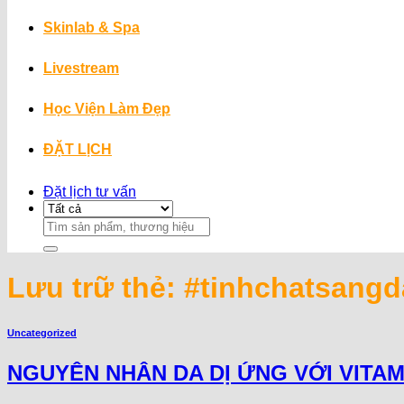
Skinlab & Spa
Livestream
Học Viện Làm Đẹp
ĐẶT LỊCH
Đặt lịch tư vấn
Search
for:
Lưu trữ thẻ:
#tinhchatsangd
Uncategorized
NGUYÊN NHÂN DA DỊ ỨNG VỚI VITA