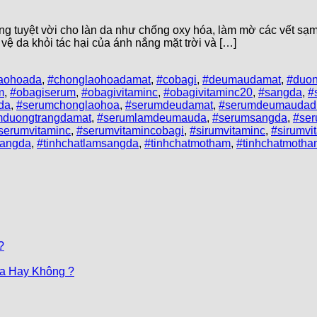
g tuyệt vời cho làn da như chống oxy hóa, làm mờ các vết sạm
 vệ da khỏi tác hại của ánh nắng mặt trời và […]
aohoada
,
#chonglaohoadamat
,
#cobagi
,
#deumaudamat
,
#duon
m
,
#obagiserum
,
#obagivitaminc
,
#obagivitaminc20
,
#sangda
,
#
da
,
#serumchonglaohoa
,
#serumdeudamat
,
#serumdeumaudad
mduongtrangdamat
,
#serumlamdeumauda
,
#serumsangda
,
#se
serumvitaminc
,
#serumvitamincobagi
,
#sirumvitaminc
,
#sirumvi
rangda
,
#tinhchatlamsangda
,
#tinhchatmotham
,
#tinhchatmoth
?
Da Hay Không ?