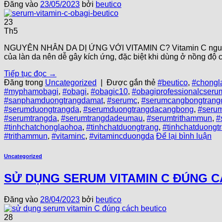
Đăng vào
23/05/2023
bởi
beutico
23
Th5
NGUYÊN NHÂN DA DỊ ỨNG VỚI VITAMIN C? Vitamin C nguyên c
của làn da nên dễ gây kích ứng, đặc biệt khi dùng ở nồng độ 
Tiếp tục đọc
→
Đăng trong
Uncategorized
|
Được gắn thẻ
#beutico
,
#chongl
#myphamobagi
,
#obagi
,
#obagic10
,
#obagiprofessionalcseru
#sanphamduongtrangdamat
,
#serumc
,
#serumcangbongtrang
#serumduongtrangda
,
#serumduongtrangdacangbong
,
#seru
#serumtrangda
,
#serumtrangdadeumau
,
#serumtrithammun
,
#
#tinhchatchonglaohoa
,
#tinhchatduongtrang
,
#tinhchatduongt
#trithammun
,
#vitaminc
,
#vitamincduongda
Để lại bình luận
Uncategorized
SỬ DỤNG SERUM VITAMIN C ĐÚNG 
Đăng vào
28/04/2023
bởi
beutico
28