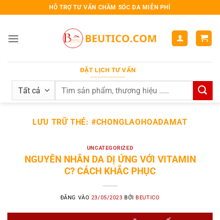
Bỏ
HỖ TRỢ TƯ VẤN CHĂM SÓC DA MIỄN PHÍ
qua
nội
dung
ĐẶT LỊCH TƯ VẤN
Search
for:
LƯU TRỮ THẺ:
#CHONGLAOHOADAMAT
UNCATEGORIZED
NGUYÊN NHÂN DA DỊ ỨNG VỚI VITAMIN
C? CÁCH KHẮC PHỤC
ĐĂNG VÀO
23/05/2023
BỞI
BEUTICO