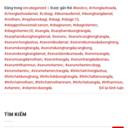
Đăng trong
Uncategorized
|
Được gắn thẻ
#beutico
,
#chonglaohoada
,
#chonglaohoadamat
,
#cobagi
,
#deumaudamat
,
#duongtrangdamat
,
#motham
,
#myphamobagi
,
#obagi
,
#obagic10
,
#obagiprofessionalcserum
,
#obagiserum
,
#obagivitaminc
,
#obagivitaminc20
,
#sangda
,
#sanphamduongtrangda
,
#sanphamduongtrangdamat
,
#serumc
,
#serumcangbongtrangda
,
#serumchonglaohoa
,
#serumdeudamat
,
#serumdeumaudaduongtrang
,
#serumduongtrangda
,
#serumduongtrangdacangbong
,
#serumduongtrangdamat
,
#serumlamdeumauda
,
#serumsangda
,
#serumsangdamotham
,
#serumtrangda
,
#serumtrangdadeumau
,
#serumtrithammun
,
#serumvitaminc
,
#serumvitamincobagi
,
#sirumvitaminc
,
#sirumvitaminctrangda
,
#tinhchatchonglaohoa
,
#tinhchatduongtrang
,
#tinhchatduongtrangda
,
#tinhchatlamsangda
,
#tinhchatmotham
,
#tinhchatmothamnam
,
#tinhchatsangda
,
#trithammun
,
#vitaminc
,
#vitamincduongda
Để lại bình luận
TÌM KIẾM