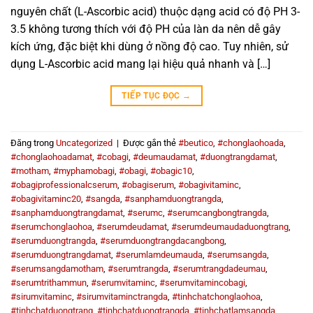
nguyên chất (L-Ascorbic acid) thuộc dạng acid có độ PH 3-
3.5 không tương thích với độ PH của làn da nên dễ gây
kích ứng, đặc biệt khi dùng ở nồng độ cao. Tuy nhiên, sử
dụng L-Ascorbic acid mang lại hiệu quả nhanh và […]
TIẾP TỤC ĐỌC
→
Đăng trong
Uncategorized
|
Được gắn thẻ
#beutico
,
#chonglaohoada
,
#chonglaohoadamat
,
#cobagi
,
#deumaudamat
,
#duongtrangdamat
,
#motham
,
#myphamobagi
,
#obagi
,
#obagic10
,
#obagiprofessionalcserum
,
#obagiserum
,
#obagivitaminc
,
#obagivitaminc20
,
#sangda
,
#sanphamduongtrangda
,
#sanphamduongtrangdamat
,
#serumc
,
#serumcangbongtrangda
,
#serumchonglaohoa
,
#serumdeudamat
,
#serumdeumaudaduongtrang
,
#serumduongtrangda
,
#serumduongtrangdacangbong
,
#serumduongtrangdamat
,
#serumlamdeumauda
,
#serumsangda
,
#serumsangdamotham
,
#serumtrangda
,
#serumtrangdadeumau
,
#serumtrithammun
,
#serumvitaminc
,
#serumvitamincobagi
,
#sirumvitaminc
,
#sirumvitaminctrangda
,
#tinhchatchonglaohoa
,
#tinhchatduongtrang
,
#tinhchatduongtrangda
,
#tinhchatlamsangda
,