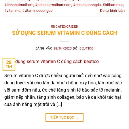
#tinhchatmotham
,
#tinhchatmothamnam
,
#tinhchatsangda
,
#trithammun
,
#vitaminc
,
#vitamincduongda
Để lại bình luận
UNCATEGORIZED
SỬ DỤNG SERUM VITAMIN C ĐÚNG CÁCH
ĐĂNG VÀO
28/04/2023
BỞI
BEUTICO
28
Th4
Serum vitamin C được nhiều người biết đến nhờ vào công
dụng tuyệt vời cho làn da như chống oxy hóa, làm mờ các
vết sạm đốm nâu, ức chế tăng sinh tế bào sắc tố melanin,
giảm nếp nhăn, tăng sinh collagen, bảo vệ da khỏi tác hại
của ánh nắng mặt trời và […]
TIẾP TỤC ĐỌC
→