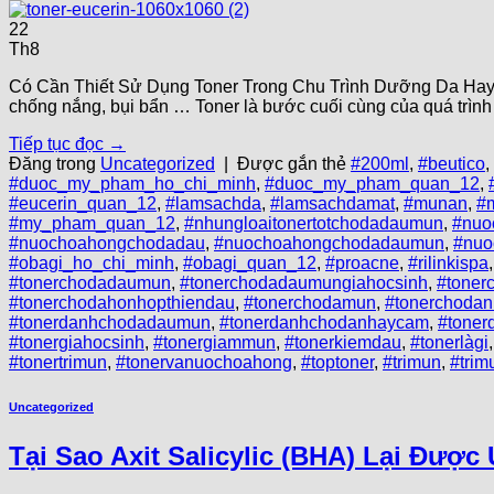
22
Th8
Có Cần Thiết Sử Dụng Toner Trong Chu Trình Dưỡng Da Hay Kh
chống nắng, bụi bẩn … Toner là bước cuối cùng của quá trìn
Tiếp tục đọc
→
Đăng trong
Uncategorized
|
Được gắn thẻ
#200ml
,
#beutico
,
#duoc_my_pham_ho_chi_minh
,
#duoc_my_pham_quan_12
,
#eucerin_quan_12
,
#lamsachda
,
#lamsachdamat
,
#munan
,
#
#my_pham_quan_12
,
#nhungloaitonertotchodadaumun
,
#nuo
#nuochoahongchodadau
,
#nuochoahongchodadaumun
,
#nuo
#obagi_ho_chi_minh
,
#obagi_quan_12
,
#proacne
,
#rilinkispa
#tonerchodadaumun
,
#tonerchodadaumungiahocsinh
,
#toner
#tonerchodahonhopthiendau
,
#tonerchodamun
,
#tonerchoda
#tonerdanhchodadaumun
,
#tonerdanhchodanhaycam
,
#tone
#tonergiahocsinh
,
#tonergiammun
,
#tonerkiemdau
,
#tonerlàgi
#tonertrimun
,
#tonervanuochoahong
,
#toptoner
,
#trimun
,
#trim
Uncategorized
Tại Sao Axit Salicylic (BHA) Lại Đượ