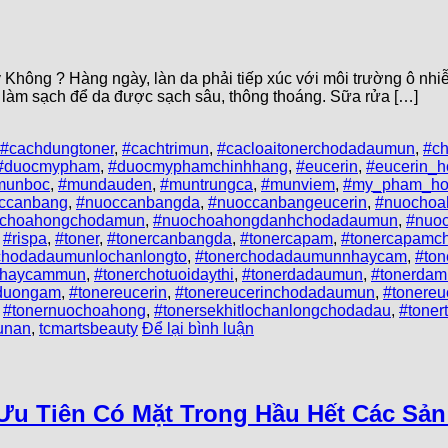
ông ? Hàng ngày, làn da phải tiếp xúc với môi trường ô nhiễ
h làm sạch để da được sạch sâu, thông thoáng. Sữa rửa […]
#cachdungtoner
,
#cachtrimun
,
#cacloaitonerchodadaumun
,
#c
#duocmypham
,
#duocmyphamchinhhang
,
#eucerin
,
#eucerin_h
munboc
,
#mundauden
,
#muntrungca
,
#munviem
,
#my_pham_ho
ccanbang
,
#nuoccanbangda
,
#nuoccanbangeucerin
,
#nuochoa
choahongchodamun
,
#nuochoahongdanhchodadaumun
,
#nuo
,
#rispa
,
#toner
,
#tonercanbangda
,
#tonercapam
,
#tonercapamc
chodadaumunlochanlongto
,
#tonerchodadaumunnhaycam
,
#to
nhaycammun
,
#tonerchotuoidaythi
,
#tonerdadaumun
,
#tonerdam
rduongam
,
#tonereucerin
,
#tonereucerinchodadaumun
,
#tonere
,
#tonernuochoahong
,
#tonersekhitlochanlongchodadau
,
#tone
unan
,
tcmartsbeauty
Để lại bình luận
c Ưu Tiên Có Mặt Trong Hầu Hết Các Sả