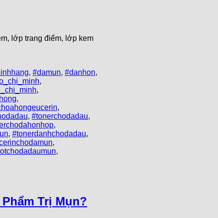
m, lớp trang điểm, lớp kem
hinhhang
,
#damun
,
#danhon
,
o_chi_minh
,
_chi_minh
,
hong
,
choahongeucerin
,
hodadau
,
#tonerchodadau
,
nerchodahonhop
,
un
,
#tonerdanhchodadau
,
ucerinchodamun
,
rtotchodadaumun
,
n Phẩm Trị Mụn?