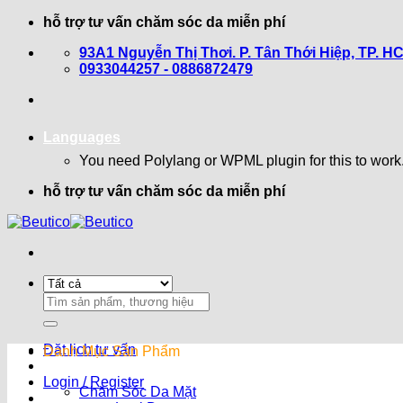
Bỏ
hỗ trợ tư vấn chăm sóc da miễn phí
qua
93A1 Nguyễn Thị Thơi. P. Tân Thới Hiệp, TP. H
nội
0933044257 - 0886872479
dung
Languages
You need Polylang or WPML plugin for this to work
hỗ trợ tư vấn chăm sóc da miễn phí
Search
for:
Đặt lịch tư vấn
Danh Mục Sản Phẩm
Login / Register
Chăm Sóc Da Mặt