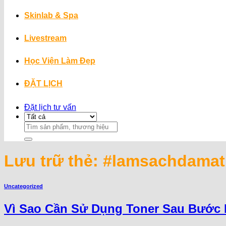
Skinlab & Spa
Livestream
Học Viện Làm Đẹp
ĐẶT LỊCH
Đặt lịch tư vấn
Search
for:
Lưu trữ thẻ:
#lamsachdamat
Uncategorized
Vì Sao Cần Sử Dụng Toner Sau Bước