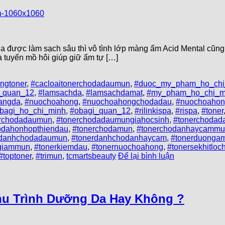
được làm sạch sâu thì vô tình lớp màng ẩm Acid Mental cũng 
và tuyến mồ hôi giúp giữ ẩm tự […]
ngtoner
,
#cacloaitonerchodadaumun
,
#duoc_my_pham_ho_chi
n_quan_12
,
#lamsachda
,
#lamsachdamat
,
#my_pham_ho_chi_m
angda
,
#nuochoahong
,
#nuochoahongchodadau
,
#nuochoaho
bagi_ho_chi_minh
,
#obagi_quan_12
,
#rilinkispa
,
#rispa
,
#toner
erchodadaumun
,
#tonerchodadaumungiahocsinh
,
#tonerchodad
odahonhopthiendau
,
#tonerchodamun
,
#tonerchodanhaycamm
rdanhchodadaumun
,
#tonerdanhchodanhaycam
,
#tonerduonga
rgiammun
,
#tonerkiemdau
,
#tonernuochoahong
,
#tonersekhitlo
#toptoner
,
#trimun
,
tcmartsbeauty
Để lại bình luận
hu Trình Dưỡng Da Hay Không ?