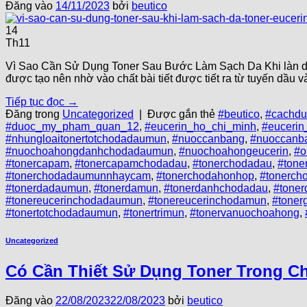
Đăng vào
14/11/2023
bởi
beutico
14
Th11
Vì Sao Cần Sử Dụng Toner Sau Bước Làm Sạch Da Khi làn da 
được tạo nên nhờ vào chất bài tiết được tiết ra từ tuyến dầu 
Tiếp tục đọc
→
Đăng trong
Uncategorized
|
Được gắn thẻ
#beutico
,
#cachdu
#duoc_my_pham_quan_12
,
#eucerin_ho_chi_minh
,
#euceri
#nhungloaitonertotchodadaumun
,
#nuoccanbang
,
#nuoccanb
#nuochoahongdanhchodadaumun
,
#nuochoahongeucerin
,
#o
#tonercapam
,
#tonercapamchodadau
,
#tonerchodadau
,
#ton
#tonerchodadaumunnhaycam
,
#tonerchodahonhop
,
#tonerch
#tonerdadaumun
,
#tonerdamun
,
#tonerdanhchodadau
,
#tone
#tonereucerinchodadaumun
,
#tonereucerinchodamun
,
#tone
#tonertotchodadaumun
,
#tonertrimun
,
#tonervanuochoahong
,
Uncategorized
Có Cần Thiết Sử Dụng Toner Trong C
Đăng vào
22/08/2023
22/08/2023
bởi
beutico