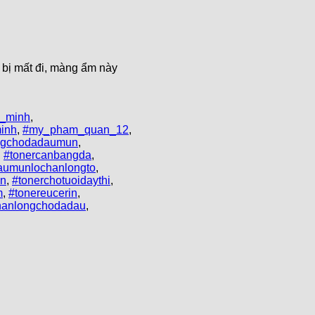
bị mất đi, màng ẩm này
_minh
,
inh
,
#my_pham_quan_12
,
ngchodadaumun
,
,
#tonercanbangda
,
aumunlochanlongto
,
un
,
#tonerchotuoidaythi
,
m
,
#tonereucerin
,
chanlongchodadau
,