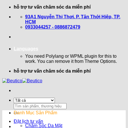
Bỏ
hỗ trợ tư vấn chăm sóc da miễn phí
qua
93A1 Nguyễn Thị Thơi. P. Tân Thới Hiệp, TP.
nội
HCM
dung
0933044257 - 0886872479
Languages
You need Polylang or WPML plugin for this to
work. You can remove it from Theme Options.
hỗ trợ tư vấn chăm sóc da miễn phí
Search
for:
Danh Mục Sản Phẩm
Đặt lịch tư vấn
Chăm Sóc Da Mặt