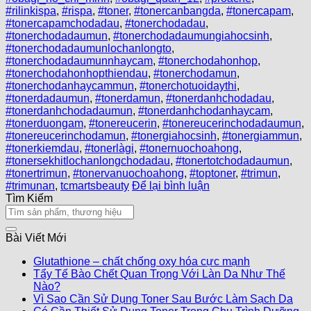
#rilinkispa
,
#rispa
,
#toner
,
#tonercanbangda
,
#tonercapam
,
#tonercapamchodadau
,
#tonerchodadau
,
#tonerchodadaumun
,
#tonerchodadaumungiahocsinh
,
#tonerchodadaumunlochanlongto
,
#tonerchodadaumunnhaycam
,
#tonerchodahonhop
,
#tonerchodahonhopthiendau
,
#tonerchodamun
,
#tonerchodanhaycammun
,
#tonerchotuoidaythi
,
#tonerdadaumun
,
#tonerdamun
,
#tonerdanhchodadau
,
#tonerdanhchodadaumun
,
#tonerdanhchodanhaycam
,
#tonerduongam
,
#tonereucerin
,
#tonereucerinchodadaumun
,
#tonereucerinchodamun
,
#tonergiahocsinh
,
#tonergiammun
,
#tonerkiemdau
,
#tonerlàgi
,
#tonernuochoahong
,
#tonersekhitlochanlongchodadau
,
#tonertotchodadaumun
,
#tonertrimun
,
#tonervanuochoahong
,
#toptoner
,
#trimun
,
#trimunan
,
tcmartsbeauty
Để lại bình luận
Tìm Kiếm
Bài Viết Mới
Glutathione – chất chống oxy hóa cực mạnh
Tẩy Tế Bào Chết Quan Trọng Với Làn Da Như Thế
Nào?
Vì Sao Cần Sử Dụng Toner Sau Bước Làm Sạch Da