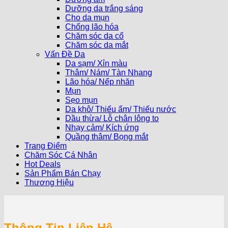
Dưỡng da trắng sáng
Cho da mụn
Chống lão hóa
Chăm sóc da cổ
Chăm sóc da mắt
Vấn Đề Da
Da sạm/ Xỉn màu
Thâm/ Nám/ Tàn Nhang
Lão hóa/ Nếp nhăn
Mụn
Sẹo mụn
Da khô/ Thiếu ẩm/ Thiếu nước
Dầu thừa/ Lỗ chân lông to
Nhạy cảm/ Kích ứng
Quầng thâm/ Bọng mắt
Trang Điểm
Chăm Sóc Cá Nhân
Hot Deals
Sản Phẩm Bán Chạy
Thương Hiệu
Thông Tin Liên Hệ