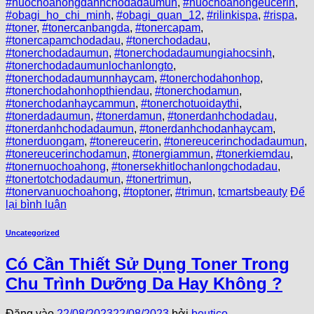
#nuochoahongdanhchodadaumun
,
#nuochoahongeucerin
,
#obagi_ho_chi_minh
,
#obagi_quan_12
,
#rilinkispa
,
#rispa
,
#toner
,
#tonercanbangda
,
#tonercapam
,
#tonercapamchodadau
,
#tonerchodadau
,
#tonerchodadaumun
,
#tonerchodadaumungiahocsinh
,
#tonerchodadaumunlochanlongto
,
#tonerchodadaumunnhaycam
,
#tonerchodahonhop
,
#tonerchodahonhopthiendau
,
#tonerchodamun
,
#tonerchodanhaycammun
,
#tonerchotuoidaythi
,
#tonerdadaumun
,
#tonerdamun
,
#tonerdanhchodadau
,
#tonerdanhchodadaumun
,
#tonerdanhchodanhaycam
,
#tonerduongam
,
#tonereucerin
,
#tonereucerinchodadaumun
,
#tonereucerinchodamun
,
#tonergiammun
,
#tonerkiemdau
,
#tonernuochoahong
,
#tonersekhitlochanlongchodadau
,
#tonertotchodadaumun
,
#tonertrimun
,
#tonervanuochoahong
,
#toptoner
,
#trimun
,
tcmartsbeauty
Để
lại bình luận
Uncategorized
Có Cần Thiết Sử Dụng Toner Trong
Chu Trình Dưỡng Da Hay Không ?
Đăng vào
22/08/2023
22/08/2023
bởi
beutico