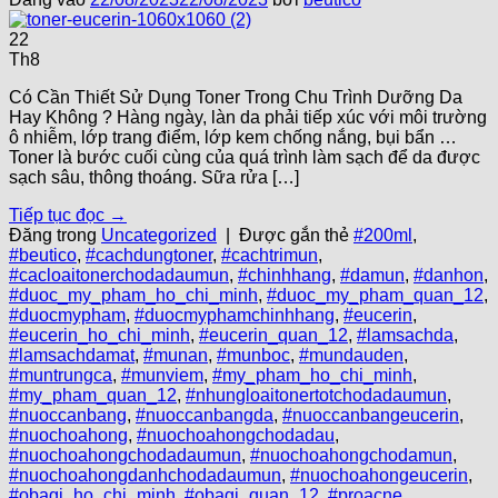
22
Th8
Có Cần Thiết Sử Dụng Toner Trong Chu Trình Dưỡng Da
Hay Không ? Hàng ngày, làn da phải tiếp xúc với môi trường
ô nhiễm, lớp trang điểm, lớp kem chống nắng, bụi bẩn …
Toner là bước cuối cùng của quá trình làm sạch để da được
sạch sâu, thông thoáng. Sữa rửa […]
Tiếp tục đọc
→
Đăng trong
Uncategorized
|
Được gắn thẻ
#200ml
,
#beutico
,
#cachdungtoner
,
#cachtrimun
,
#cacloaitonerchodadaumun
,
#chinhhang
,
#damun
,
#danhon
,
#duoc_my_pham_ho_chi_minh
,
#duoc_my_pham_quan_12
,
#duocmypham
,
#duocmyphamchinhhang
,
#eucerin
,
#eucerin_ho_chi_minh
,
#eucerin_quan_12
,
#lamsachda
,
#lamsachdamat
,
#munan
,
#munboc
,
#mundauden
,
#muntrungca
,
#munviem
,
#my_pham_ho_chi_minh
,
#my_pham_quan_12
,
#nhungloaitonertotchodadaumun
,
#nuoccanbang
,
#nuoccanbangda
,
#nuoccanbangeucerin
,
#nuochoahong
,
#nuochoahongchodadau
,
#nuochoahongchodadaumun
,
#nuochoahongchodamun
,
#nuochoahongdanhchodadaumun
,
#nuochoahongeucerin
,
#obagi_ho_chi_minh
,
#obagi_quan_12
,
#proacne
,