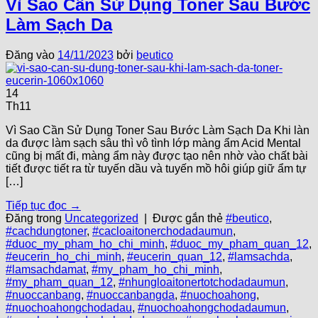
Vì Sao Cần Sử Dụng Toner Sau Bước
Làm Sạch Da
Đăng vào
14/11/2023
bởi
beutico
14
Th11
Vì Sao Cần Sử Dụng Toner Sau Bước Làm Sạch Da Khi làn
da được làm sạch sâu thì vô tình lớp màng ẩm Acid Mental
cũng bị mất đi, màng ẩm này được tạo nên nhờ vào chất bài
tiết được tiết ra từ tuyến dầu và tuyến mồ hôi giúp giữ ẩm tự
[…]
Tiếp tục đọc
→
Đăng trong
Uncategorized
|
Được gắn thẻ
#beutico
,
#cachdungtoner
,
#cacloaitonerchodadaumun
,
#duoc_my_pham_ho_chi_minh
,
#duoc_my_pham_quan_12
,
#eucerin_ho_chi_minh
,
#eucerin_quan_12
,
#lamsachda
,
#lamsachdamat
,
#my_pham_ho_chi_minh
,
#my_pham_quan_12
,
#nhungloaitonertotchodadaumun
,
#nuoccanbang
,
#nuoccanbangda
,
#nuochoahong
,
#nuochoahongchodadau
,
#nuochoahongchodadaumun
,