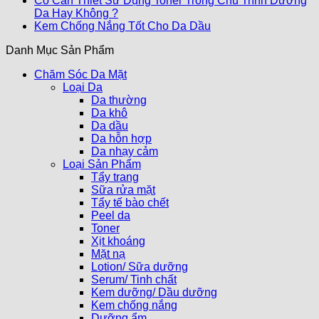
Có Cần Thiết Sử Dụng Toner Trong Chu Trình Dưỡng
Da Hay Không ?
Kem Chống Nắng Tốt Cho Da Dầu
Danh Mục Sản Phẩm
Chăm Sóc Da Mặt
Loại Da
Da thường
Da khô
Da dầu
Da hỗn hợp
Da nhạy cảm
Loại Sản Phẩm
Tẩy trang
Sữa rửa mặt
Tẩy tế bào chết
Peel da
Toner
Xịt khoáng
Mặt nạ
Lotion/ Sữa dưỡng
Serum/ Tinh chất
Kem dưỡng/ Dầu dưỡng
Kem chống nắng
Dưỡng ẩm