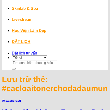
Skinlab & Spa
Livestream
Học Viện Làm Đẹp
ĐẶT LỊCH
Đặt lịch tư vấn
Search
for:
Lưu trữ thẻ:
#cacloaitonerchodadaumun
Uncategorized