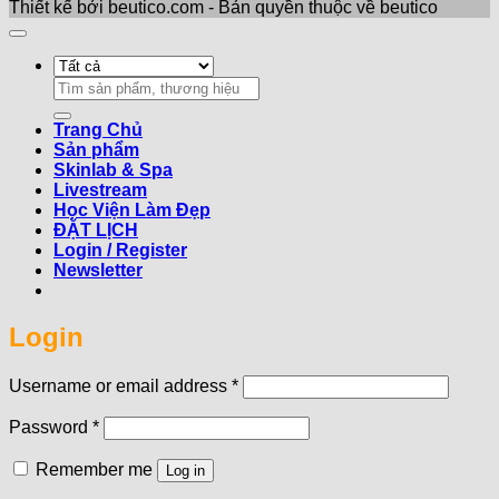
Thiết kế bởi beutico.com - Bản quyền thuộc về beutico
Search
for:
Trang Chủ
Sản phẩm
Skinlab & Spa
Livestream
Học Viện Làm Đẹp
ĐẶT LỊCH
Login / Register
Newsletter
Login
Required
Username or email address
*
Required
Password
*
Remember me
Log in