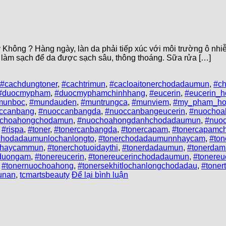
ông ? Hàng ngày, làn da phải tiếp xúc với môi trường ô nhiễ
h làm sạch để da được sạch sâu, thông thoáng. Sữa rửa […]
#cachdungtoner
,
#cachtrimun
,
#cacloaitonerchodadaumun
,
#c
#duocmypham
,
#duocmyphamchinhhang
,
#eucerin
,
#eucerin_h
munboc
,
#mundauden
,
#muntrungca
,
#munviem
,
#my_pham_ho
ccanbang
,
#nuoccanbangda
,
#nuoccanbangeucerin
,
#nuochoa
choahongchodamun
,
#nuochoahongdanhchodadaumun
,
#nuo
,
#rispa
,
#toner
,
#tonercanbangda
,
#tonercapam
,
#tonercapamc
chodadaumunlochanlongto
,
#tonerchodadaumunnhaycam
,
#to
nhaycammun
,
#tonerchotuoidaythi
,
#tonerdadaumun
,
#tonerdam
rduongam
,
#tonereucerin
,
#tonereucerinchodadaumun
,
#tonere
,
#tonernuochoahong
,
#tonersekhitlochanlongchodadau
,
#tone
unan
,
tcmartsbeauty
Để lại bình luận