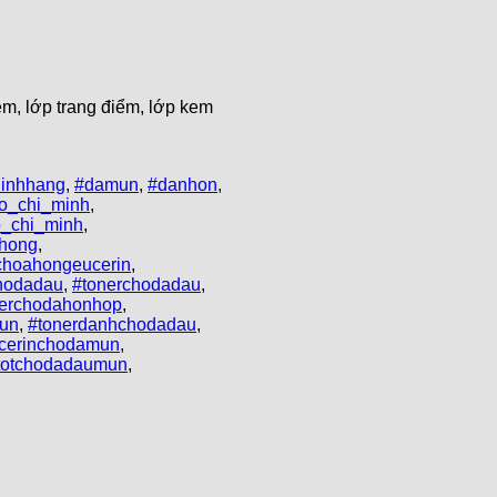
m, lớp trang điểm, lớp kem
hinhhang
,
#damun
,
#danhon
,
o_chi_minh
,
_chi_minh
,
hong
,
choahongeucerin
,
hodadau
,
#tonerchodadau
,
nerchodahonhop
,
un
,
#tonerdanhchodadau
,
ucerinchodamun
,
rtotchodadaumun
,