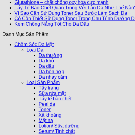
Glutathione – chất chống oxy hóa cực mạnh
Tẩy Tế Bào Chết Quan Trọng Với Làn Da Như Thế Nào
Vì Sao Cần Sử Dụng Toner Sau Bước Làm Sạch Da
Có Cần Thiết Sử Dụng Toner Trong Chu Trình Dưỡng 
Kem Chống Nắng Tốt Cho Da Dầu
Danh Mục Sản Phẩm
Chăm Sóc Da Mặt
Loại Da
Da thường
Da khô
Da dầu
Da hỗn hợp
Da nhạy cảm
Loại Sản Phẩm
Tẩy trang
Sữa rửa mặt
Tẩy tế bào chết
Peel da
Toner
Xịt khoáng
Mặt nạ
Lotion/ Sữa dưỡng
Serum/ Tinh chất