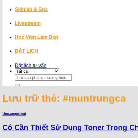
Skinlab & Spa
Livestream
Học Viện Làm Đẹp
ĐẶT LỊCH
Đặt lịch tư vấn
Search
for:
Lưu trữ thẻ:
#muntrungca
Uncategorized
Có Cần Thiết Sử Dụng Toner Trong C