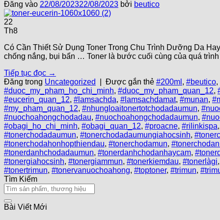
Đăng vào
22/08/2023
22/08/2023
bởi
beutico
22
Th8
Có Cần Thiết Sử Dụng Toner Trong Chu Trình Dưỡng Da Hay Kh
chống nắng, bụi bẩn … Toner là bước cuối cùng của quá trìn
Tiếp tục đọc
→
Đăng trong
Uncategorized
|
Được gắn thẻ
#200ml
,
#beutico
,
#duoc_my_pham_ho_chi_minh
,
#duoc_my_pham_quan_12
,
#eucerin_quan_12
,
#lamsachda
,
#lamsachdamat
,
#munan
,
#
#my_pham_quan_12
,
#nhungloaitonertotchodadaumun
,
#nuo
#nuochoahongchodadau
,
#nuochoahongchodadaumun
,
#nuo
#obagi_ho_chi_minh
,
#obagi_quan_12
,
#proacne
,
#rilinkispa
#tonerchodadaumun
,
#tonerchodadaumungiahocsinh
,
#toner
#tonerchodahonhopthiendau
,
#tonerchodamun
,
#tonerchoda
#tonerdanhchodadaumun
,
#tonerdanhchodanhaycam
,
#tone
#tonergiahocsinh
,
#tonergiammun
,
#tonerkiemdau
,
#tonerlàgi
#tonertrimun
,
#tonervanuochoahong
,
#toptoner
,
#trimun
,
#trim
Tìm Kiếm
Bài Viết Mới