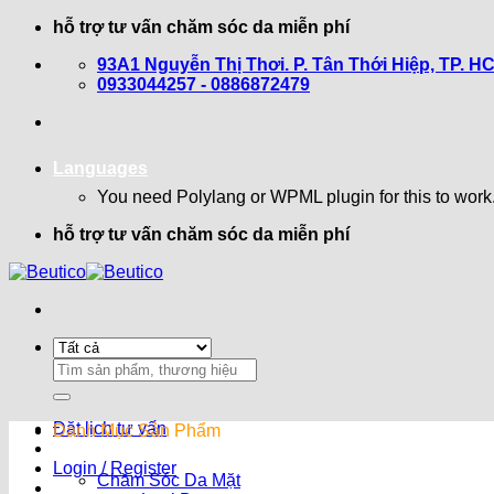
Bỏ
hỗ trợ tư vấn chăm sóc da miễn phí
qua
93A1 Nguyễn Thị Thơi. P. Tân Thới Hiệp, TP. H
nội
0933044257 - 0886872479
dung
Languages
You need Polylang or WPML plugin for this to work
hỗ trợ tư vấn chăm sóc da miễn phí
Search
for:
Đặt lịch tư vấn
Danh Mục Sản Phẩm
Login / Register
Chăm Sóc Da Mặt