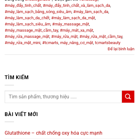
#máy_đẩy_tinh_chất
,
#máy_đẩy_tinh_chất_và_làm_sạch_da
,
#máy_làm_sạch_bằng_sóng_siêu_âm
,
#máy_làm_sạch_da
,
#máy_làm_sạch_da_chết
,
#máy_làm_sạch_da_mặt
,
#máy_làm_sạch_siêu_âm
,
#máy_massage_mặt
,
#máy_massage_mặt_cầm_tay
,
#máy_mát_xa_mặt
,
#máy_rửa_massage_mặt
,
#máy_rửa_mặt
,
#máy_rửa_mặt_cầm_tay
,
#máy_rửa_mặt_mini
,
#tcmarts
,
máy_nâng_cơ_mặt
,
tcmartsbeauty
Để lại bình luận
TÌM KIẾM
BÀI VIẾT MỚI
Glutathione – chất chống oxy hóa cực mạnh