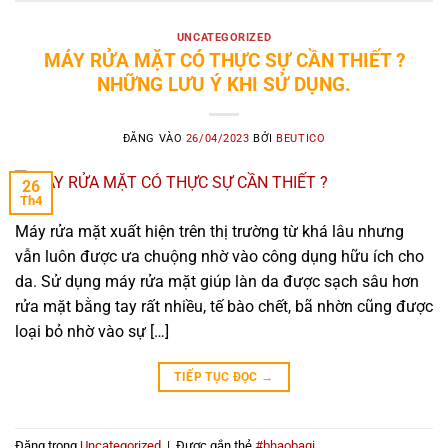
UNCATEGORIZED
MÁY RỬA MẶT CÓ THỰC SỰ CẦN THIẾT ?
NHỮNG LƯU Ý KHI SỬ DỤNG.
ĐĂNG VÀO
26/04/2023
BỞI
BEUTICO
26
Th4
Máy rửa mặt xuất hiện trên thị trường từ khá lâu nhưng
vẫn luôn được ưa chuộng nhờ vào công dụng hữu ích cho
da. Sử dụng máy rửa mặt giúp làn da được sạch sâu hơn
rửa mặt bằng tay rất nhiều, tế bào chết, bã nhờn cũng được
loại bỏ nhờ vào sự […]
TIẾP TỤC ĐỌC
→
Đăng trong
Uncategorized
|
Được gắn thẻ
#bhaobagi
,