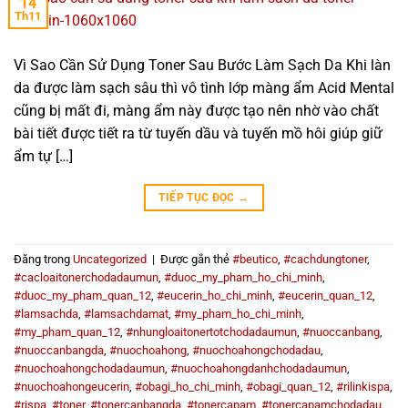
14
Th11
Vì Sao Cần Sử Dụng Toner Sau Bước Làm Sạch Da Khi làn
da được làm sạch sâu thì vô tình lớp màng ẩm Acid Mental
cũng bị mất đi, màng ẩm này được tạo nên nhờ vào chất
bài tiết được tiết ra từ tuyến dầu và tuyến mồ hôi giúp giữ
ẩm tự […]
TIẾP TỤC ĐỌC
→
Đăng trong
Uncategorized
|
Được gắn thẻ
#beutico
,
#cachdungtoner
,
#cacloaitonerchodadaumun
,
#duoc_my_pham_ho_chi_minh
,
#duoc_my_pham_quan_12
,
#eucerin_ho_chi_minh
,
#eucerin_quan_12
,
#lamsachda
,
#lamsachdamat
,
#my_pham_ho_chi_minh
,
#my_pham_quan_12
,
#nhungloaitonertotchodadaumun
,
#nuoccanbang
,
#nuoccanbangda
,
#nuochoahong
,
#nuochoahongchodadau
,
#nuochoahongchodadaumun
,
#nuochoahongdanhchodadaumun
,
#nuochoahongeucerin
,
#obagi_ho_chi_minh
,
#obagi_quan_12
,
#rilinkispa
,
#rispa
,
#toner
,
#tonercanbangda
,
#tonercapam
,
#tonercapamchodadau
,