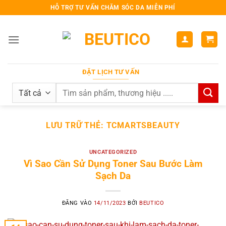
Bỏ
HỖ TRỢ TƯ VẤN CHĂM SÓC DA MIỄN PHÍ
qua
nội
dung
ĐẶT LỊCH TƯ VẤN
Search
for:
LƯU TRỮ THẺ:
TCMARTSBEAUTY
UNCATEGORIZED
Vì Sao Cần Sử Dụng Toner Sau Bước Làm
Sạch Da
ĐĂNG VÀO
14/11/2023
BỞI
BEUTICO