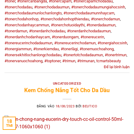
#toner
,
#tonercanbangda
,
#tonercapam
,
#tonercapamchodadau
,
#tonerchodadau
,
#tonerchodadaumun
,
#tonerchodadaumungiahocsinh
,
#tonerchodadaumunlochanlongto
,
#tonerchodadaumunnhaycam
,
#tonerchodahonhop
,
#tonerchodahonhopthiendau
,
#tonerchodamun
,
#tonerchodanhaycammun
,
#tonerchotuoidaythi
,
#tonerdadaumun
,
#tonerdamun
,
#tonerdanhchodadau
,
#tonerdanhchodadaumun
,
#tonerdanhchodanhaycam
,
#tonerduongam
,
#tonereucerin
,
#tonereucerinchodadaumun
,
#tonereucerinchodamun
,
#tonergiahocsinh
,
#tonergiammun
,
#tonerkiemdau
,
#tonerlàgi
,
#tonernuochoahong
,
#tonersekhitlochanlongchodadau
,
#tonertotchodadaumun
,
#tonertrimun
,
#tonervanuochoahong
,
#toptoner
,
#trimun
,
#trimunan
,
tcmartsbeauty
Để lại bình luận
UNCATEGORIZED
Kem Chống Nắng Tốt Cho Da Dầu
ĐĂNG VÀO
18/08/2023
BỞI
BEUTICO
18
Th8