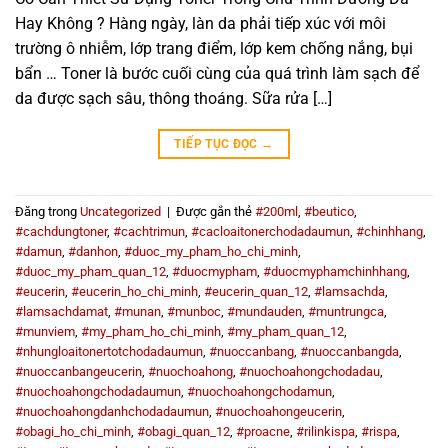
Hay Không ? Hàng ngày, làn da phải tiếp xúc với môi
trường ô nhiễm, lớp trang điểm, lớp kem chống nắng, bụi
bẩn … Toner là bước cuối cùng của quá trình làm sạch để
da được sạch sâu, thông thoáng. Sữa rửa […]
TIẾP TỤC ĐỌC
→
Đăng trong
Uncategorized
|
Được gắn thẻ
#200ml
,
#beutico
,
#cachdungtoner
,
#cachtrimun
,
#cacloaitonerchodadaumun
,
#chinhhang
,
#damun
,
#danhon
,
#duoc_my_pham_ho_chi_minh
,
#duoc_my_pham_quan_12
,
#duocmypham
,
#duocmyphamchinhhang
,
#eucerin
,
#eucerin_ho_chi_minh
,
#eucerin_quan_12
,
#lamsachda
,
#lamsachdamat
,
#munan
,
#munboc
,
#mundauden
,
#muntrungca
,
#munviem
,
#my_pham_ho_chi_minh
,
#my_pham_quan_12
,
#nhungloaitonertotchodadaumun
,
#nuoccanbang
,
#nuoccanbangda
,
#nuoccanbangeucerin
,
#nuochoahong
,
#nuochoahongchodadau
,
#nuochoahongchodadaumun
,
#nuochoahongchodamun
,
#nuochoahongdanhchodadaumun
,
#nuochoahongeucerin
,
#obagi_ho_chi_minh
,
#obagi_quan_12
,
#proacne
,
#rilinkispa
,
#rispa
,