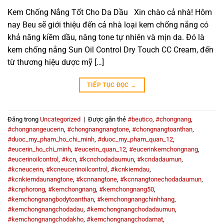
Kem Chống Nắng Tốt Cho Da Dầu Xin chào cả nhà! Hôm
nay Beu sẽ giới thiệu đến cả nhà loại kem chống nắng có
khả năng kiềm dầu, nâng tone tự nhiên và mịn da. Đó là
kem chống nắng Sun Oil Control Dry Touch CC Cream, đến
từ thương hiệu dược mỹ […]
TIẾP TỤC ĐỌC
→
Đăng trong
Uncategorized
|
Được gắn thẻ
#beutico
,
#chongnang
,
#chongnangeucerin
,
#chongnangnangtone
,
#chongnangtoanthan
,
#duoc_my_pham_ho_chi_minh
,
#duoc_my_pham_quan_12
,
#eucerin_ho_chi_minh
,
#eucerin_quan_12
,
#eucerinkemchongnang
,
#eucerinoilcontrol
,
#kcn
,
#kcnchodadaumun
,
#kcndadaumun
,
#kcneucerin
,
#kcneucerinoilcontrol
,
#kcnkiemdau
,
#kcnkiemdaunangtone
,
#kcnnangtone
,
#kcnnangtonechodadaumun
,
#kcnphorong
,
#kemchongnang
,
#kemchongnang50
,
#kemchongnangbodytoanthan
,
#kemchongnangchinhhang
,
#kemchongnangchodadau
,
#kemchongnangchodadaumun
,
#kemchongnangchodakho
,
#kemchongnangchodamat
,