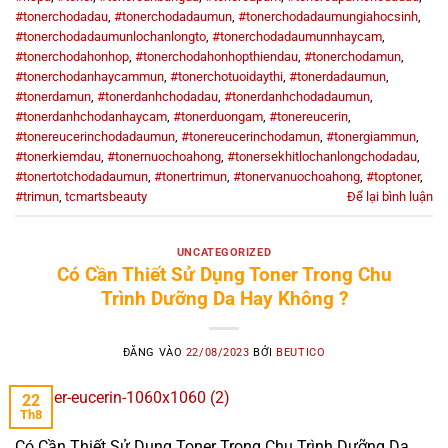
#tonerchodadau
,
#tonerchodadaumun
,
#tonerchodadaumungiahocsinh
,
#tonerchodadaumunlochanlongto
,
#tonerchodadaumunnhaycam
,
#tonerchodahonhop
,
#tonerchodahonhopthiendau
,
#tonerchodamun
,
#tonerchodanhaycammun
,
#tonerchotuoidaythi
,
#tonerdadaumun
,
#tonerdamun
,
#tonerdanhchodadau
,
#tonerdanhchodadaumun
,
#tonerdanhchodanhaycam
,
#tonerduongam
,
#tonereucerin
,
#tonereucerinchodadaumun
,
#tonereucerinchodamun
,
#tonergiammun
,
#tonerkiemdau
,
#tonernuochoahong
,
#tonersekhitlochanlongchodadau
,
#tonertotchodadaumun
,
#tonertrimun
,
#tonervanuochoahong
,
#toptoner
,
#trimun
,
tcmartsbeauty
Để lại bình luận
UNCATEGORIZED
Có Cần Thiết Sử Dụng Toner Trong Chu
Trình Dưỡng Da Hay Không ?
ĐĂNG VÀO
22/08/2023
BỞI
BEUTICO
22
Th8
Có Cần Thiết Sử Dụng Toner Trong Chu Trình Dưỡng Da