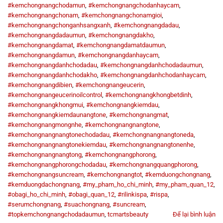
#kemchongnangchodamun
,
#kemchongnangchodanhaycam
,
#kemchongnangchonam
,
#kemchongnangchonamgioi
,
#kemchongnangchonganhsangxanh
,
#kemchongnangdadau
,
#kemchongnangdadaumun
,
#kemchongnangdakho
,
#kemchongnangdamat
,
#kemchongnangdamatdaumun
,
#kemchongnangdamun
,
#kemchongnangdanhaycam
,
#kemchongnangdanhchodadau
,
#kemchongnangdanhchodadaumun
,
#kemchongnangdanhchodakho
,
#kemchongnangdanhchodanhaycam
,
#kemchongnangdibien
,
#kemchongnangeucerin
,
#kemchongnangeucerinoilcontrol
,
#kemchongnangkhongbetdinh
,
#kemchongnangkhongmui
,
#kemchongnangkiemdau
,
#kemchongnangkiemdaunangtone
,
#kemchongnangmat
,
#kemchongnangmongnhe
,
#kemchongnangnangtone
,
#kemchongnangnangtonechodadau
,
#kemchongnangnangtoneda
,
#kemchongnangnangtonekiemdau
,
#kemchongnangnangtonenhe
,
#kemchongnangnangtong
,
#kemchongnangphorong
,
#kemchongnangphorongchodadau
,
#kemchongnangquangphorong
,
#kemchongnangsuncream
,
#kemchongnangtot
,
#kemduongchongnang
,
#kemduongdachongnang
,
#my_pham_ho_chi_minh
,
#my_pham_quan_12
,
#obagi_ho_chi_minh
,
#obagi_quan_12
,
#rilinkispa
,
#rispa
,
#serumchongnang
,
#suachongnang
,
#suncream
,
#topkemchongnangchodadaumun
,
tcmartsbeauty
Để lại bình luận