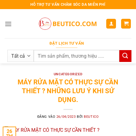
Bỏ
HỖ TRỢ TƯ VẤN CHĂM SÓC DA MIỄN PHÍ
qua
nội
dung
ĐẶT LỊCH TƯ VẤN
Search
for:
UNCATEGORIZED
MÁY RỬA MẶT CÓ THỰC SỰ CẦN
THIẾT ? NHỮNG LƯU Ý KHI SỬ
DỤNG.
ĐĂNG VÀO
26/04/2023
BỞI
BEUTICO
26
Th4