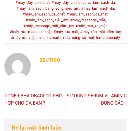
#máy_đẩy_tinh_chất
,
#máy_đẩy_tinh_chất_và_làm_sạch_da
,
#máy_làm_sạch_bằng_sóng_siêu_âm
,
#máy_làm_sạch_da
,
#máy_làm_sạch_da_chết
,
#máy_làm_sạch_da_mặt
,
#máy_làm_sạch_siêu_âm
,
#máy_massage_mặt
,
#máy_massage_mặt_cầm_tay
,
#máy_mát_xa_mặt
,
#máy_rửa_massage_mặt
,
#máy_rửa_mặt
,
#máy_rửa_mặt_cầm_tay
,
#máy_rửa_mặt_mini
,
#tcmarts
,
máy_nâng_cơ_mặt
,
tcmartsbeauty
.
BEUTICO
TONER BHA OBAGI CÓ PHÙ
SỬ DỤNG SERUM VITAMIN C
HỢP CHO DA BẠN ?
ĐÚNG CÁCH
Để lại một bình luận