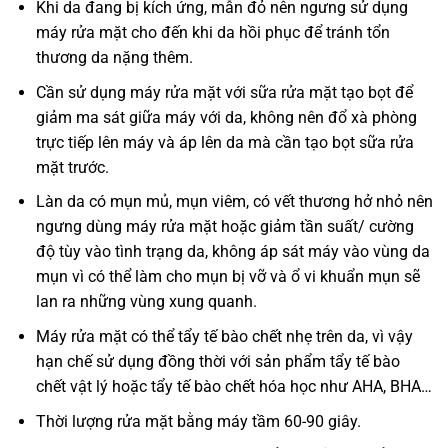
Khi da đang bị kích ứng, mẫn đỏ nên ngưng sử dụng
máy rửa mặt cho đến khi da hồi phục để tránh tổn
thương da nặng thêm.
Cần sử dụng máy rửa mặt với sữa rửa mặt tạo bọt để
giảm ma sát giữa máy với da, không nên đổ xà phòng
trực tiếp lên máy và áp lên da mà cần tạo bọt sữa rửa
mặt trước.
Làn da có mụn mủ, mụn viêm, có vết thương hở nhỏ nên
ngưng dùng máy rửa mặt hoặc giảm tần suất/ cường
độ tùy vào tình trạng da, không áp sát máy vào vùng da
mụn vì có thể làm cho mụn bị vỡ và ổ vi khuẩn mụn sẽ
lan ra những vùng xung quanh.
Máy rửa mặt có thể tẩy tế bào chết nhẹ trên da, vì vậy
hạn chế sử dụng đồng thời với sản phẩm tẩy tế bào
chết vật lý hoặc tẩy tế bào chết hóa học như AHA, BHA…
Thời lượng rửa mặt bằng máy tầm 60-90 giây.