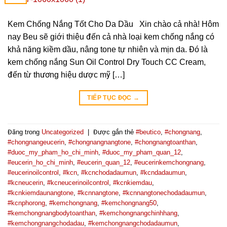
Kem Chống Nắng Tốt Cho Da Dầu Xin chào cả nhà! Hôm
nay Beu sẽ giới thiệu đến cả nhà loại kem chống nắng có
khả năng kiềm dầu, nâng tone tự nhiên và mịn da. Đó là
kem chống nắng Sun Oil Control Dry Touch CC Cream,
đến từ thương hiệu dược mỹ […]
TIẾP TỤC ĐỌC
→
Đăng trong
Uncategorized
|
Được gắn thẻ
#beutico
,
#chongnang
,
#chongnangeucerin
,
#chongnangnangtone
,
#chongnangtoanthan
,
#duoc_my_pham_ho_chi_minh
,
#duoc_my_pham_quan_12
,
#eucerin_ho_chi_minh
,
#eucerin_quan_12
,
#eucerinkemchongnang
,
#eucerinoilcontrol
,
#kcn
,
#kcnchodadaumun
,
#kcndadaumun
,
#kcneucerin
,
#kcneucerinoilcontrol
,
#kcnkiemdau
,
#kcnkiemdaunangtone
,
#kcnnangtone
,
#kcnnangtonechodadaumun
,
#kcnphorong
,
#kemchongnang
,
#kemchongnang50
,
#kemchongnangbodytoanthan
,
#kemchongnangchinhhang
,
#kemchongnangchodadau
,
#kemchongnangchodadaumun
,