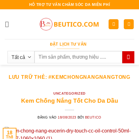
Bỏ
HỖ TRỢ TƯ VẤN CHĂM SÓC DA MIỄN PHÍ
qua
nội
dung
ĐẶT LỊCH TƯ VẤN
Search
for:
LƯU TRỮ THẺ:
#KEMCHONGNANGNANGTONG
UNCATEGORIZED
Kem Chống Nắng Tốt Cho Da Dầu
ĐĂNG VÀO
18/08/2023
BỞI
BEUTICO
18
Th8