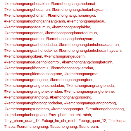
#kemchongnangchodakho
,
#kemchongnangchodamat
,
#kemchongnangchodamun
,
#kemchongnangchodanhaycam
,
#kemchongnangchonam
,
#kemchongnangchonamgioi
,
#kemchongnangchonganhsangxanh
,
#kemchongnangdadau
,
#kemchongnangdadaumun
,
#kemchongnangdakho
,
#kemchongnangdamat
,
#kemchongnangdamatdaumun
,
#kemchongnangdamun
,
#kemchongnangdanhaycam
,
#kemchongnangdanhchodadau
,
#kemchongnangdanhchodadaumun
,
#kemchongnangdanhchodakho
,
#kemchongnangdanhchodanhaycam
,
#kemchongnangdibien
,
#kemchongnangeucerin
,
#kemchongnangeucerinoilcontrol
,
#kemchongnangkhongbetdinh
,
#kemchongnangkhongmui
,
#kemchongnangkiemdau
,
#kemchongnangkiemdaunangtone
,
#kemchongnangmat
,
#kemchongnangmongnhe
,
#kemchongnangnangtone
,
#kemchongnangnangtonechodadau
,
#kemchongnangnangtoneda
,
#kemchongnangnangtonekiemdau
,
#kemchongnangnangtonenhe
,
#kemchongnangnangtong
,
#kemchongnangphorong
,
#kemchongnangphorongchodadau
,
#kemchongnangquangphorong
,
#kemchongnangsuncream
,
#kemchongnangtot
,
#kemduongchongnang
,
#kemduongdachongnang
,
#my_pham_ho_chi_minh
,
#my_pham_quan_12
,
#obagi_ho_chi_minh
,
#obagi_quan_12
,
#rilinkispa
,
#rispa
,
#serumchongnang
,
#suachongnang
,
#suncream
,