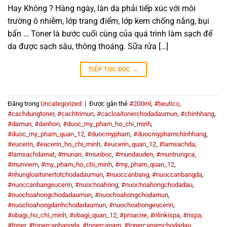
Hay Không ? Hàng ngày, làn da phải tiếp xúc với môi
trường ô nhiễm, lớp trang điểm, lớp kem chống nắng, bụi
bẩn … Toner là bước cuối cùng của quá trình làm sạch để
da được sạch sâu, thông thoáng. Sữa rửa […]
TIẾP TỤC ĐỌC
→
Đăng trong
Uncategorized
|
Được gắn thẻ
#200ml
,
#beutico
,
#cachdungtoner
,
#cachtrimun
,
#cacloaitonerchodadaumun
,
#chinhhang
,
#damun
,
#danhon
,
#duoc_my_pham_ho_chi_minh
,
#duoc_my_pham_quan_12
,
#duocmypham
,
#duocmyphamchinhhang
,
#eucerin
,
#eucerin_ho_chi_minh
,
#eucerin_quan_12
,
#lamsachda
,
#lamsachdamat
,
#munan
,
#munboc
,
#mundauden
,
#muntrungca
,
#munviem
,
#my_pham_ho_chi_minh
,
#my_pham_quan_12
,
#nhungloaitonertotchodadaumun
,
#nuoccanbang
,
#nuoccanbangda
,
#nuoccanbangeucerin
,
#nuochoahong
,
#nuochoahongchodadau
,
#nuochoahongchodadaumun
,
#nuochoahongchodamun
,
#nuochoahongdanhchodadaumun
,
#nuochoahongeucerin
,
#obagi_ho_chi_minh
,
#obagi_quan_12
,
#proacne
,
#rilinkispa
,
#rispa
,
#toner
,
#tonercanbangda
,
#tonercapam
,
#tonercapamchodadau
,