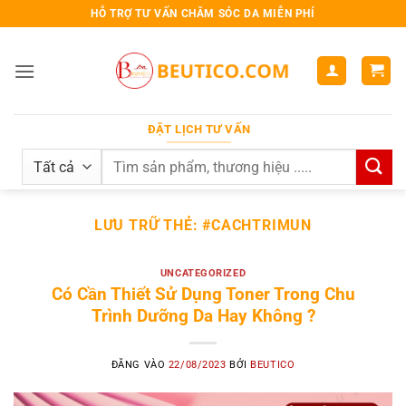
Bỏ
HỖ TRỢ TƯ VẤN CHĂM SÓC DA MIỄN PHÍ
qua
nội
dung
ĐẶT LỊCH TƯ VẤN
Search
for:
LƯU TRỮ THẺ:
#CACHTRIMUN
UNCATEGORIZED
Có Cần Thiết Sử Dụng Toner Trong Chu
Trình Dưỡng Da Hay Không ?
ĐĂNG VÀO
22/08/2023
BỞI
BEUTICO