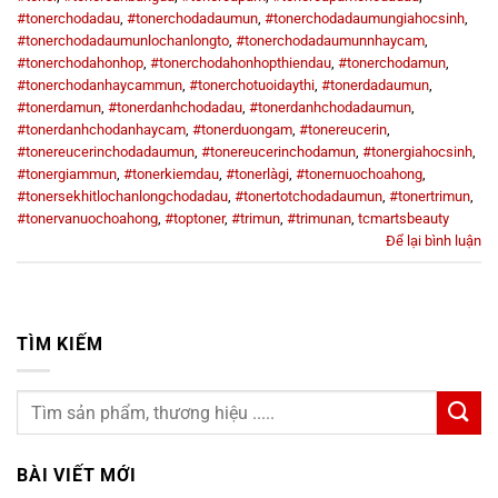
#tonerchodadau
,
#tonerchodadaumun
,
#tonerchodadaumungiahocsinh
,
#tonerchodadaumunlochanlongto
,
#tonerchodadaumunnhaycam
,
#tonerchodahonhop
,
#tonerchodahonhopthiendau
,
#tonerchodamun
,
#tonerchodanhaycammun
,
#tonerchotuoidaythi
,
#tonerdadaumun
,
#tonerdamun
,
#tonerdanhchodadau
,
#tonerdanhchodadaumun
,
#tonerdanhchodanhaycam
,
#tonerduongam
,
#tonereucerin
,
#tonereucerinchodadaumun
,
#tonereucerinchodamun
,
#tonergiahocsinh
,
#tonergiammun
,
#tonerkiemdau
,
#tonerlàgi
,
#tonernuochoahong
,
#tonersekhitlochanlongchodadau
,
#tonertotchodadaumun
,
#tonertrimun
,
#tonervanuochoahong
,
#toptoner
,
#trimun
,
#trimunan
,
tcmartsbeauty
Để lại bình luận
TÌM KIẾM
BÀI VIẾT MỚI