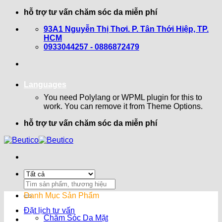
Bỏ
hỗ trợ tư vấn chăm sóc da miễn phí
qua
93A1 Nguyễn Thị Thơi. P. Tân Thới Hiệp, TP.
nội
HCM
dung
0933044257 - 0886872479
Languages
You need Polylang or WPML plugin for this to
work. You can remove it from Theme Options.
hỗ trợ tư vấn chăm sóc da miễn phí
Search
for:
Danh Mục Sản Phẩm
Đặt lịch tư vấn
Chăm Sóc Da Mặt