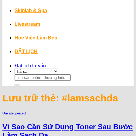
Skinlab & Spa
Livestream
Học Viện Làm Đẹp
ĐẶT LỊCH
Đặt lịch tư vấn
Search
for:
Lưu trữ thẻ:
#lamsachda
Uncategorized
Vì Sao Cần Sử Dụng Toner Sau Bước
Làm Sạch Da