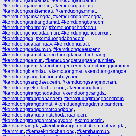
#kemduongamdamat
,
#kemduongamdamun
,
#kemduongameucerin
,
#kemduongamface
,
#kemduongamkiemdau
,
#kemduongammat
,
#kemduongamsangda
,
#kemduongamtrangda
,
#kemduongamtrangdamat
,
#kemduongbandem
,
#kemduongbanngay
,
#kemduongchodadau
,
#kemduongchodadaumun
,
#kemduongchodamun
,
#kemduongda
,
#kemduongdabandem
,
#kemduongdabanngay
,
#kemduongdaco
,
#kemduongdadaumun
,
#kemduongdaeucerin
,
#kemduongdamat
,
#kemduongdamatchinhhang
,
#kemduongdamun
,
#kemduongdatrangsangtunhien
,
#kemduongdem
,
#kemduongeucerin
,
#kemduonggiammun
,
#kemduongkiemdau
,
#kemduongmat
,
#kemduongsangda
,
#kemduongsangdachodanhaycam
,
#kemduongsangdaeucerin
,
#kemduongsangmotham
,
#kemduongsekhitlochanlong
,
#kemduongtrang
,
#kemduongtrangchodadau
,
#kemduongtrangda
,
#kemduongtrangdabandem
,
#kemduongtrangdachonam
,
#kemduongtrangdamat
,
#kemduongtrangdamatbandem
,
#kemduongtrangdamatcangbong
,
#kemduongtrangdamatchodangamden
,
#kemduongtrangdamatngaydem
,
#kemeucerin
,
#kemfacetrangda
,
#kemlamtrangdamat
,
#kemmattrangda
,
#kemmun
,
#kemsekhitlochanlong
,
#kemthammun
,