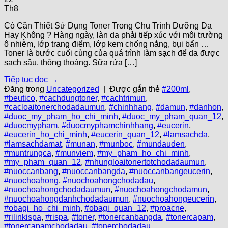
Th8
Có Cần Thiết Sử Dụng Toner Trong Chu Trình Dưỡng Da
Hay Không ? Hàng ngày, làn da phải tiếp xúc với môi trường
ô nhiễm, lớp trang điểm, lớp kem chống nắng, bụi bẩn …
Toner là bước cuối cùng của quá trình làm sạch để da được
sạch sâu, thông thoáng. Sữa rửa […]
Tiếp tục đọc
→
Đăng trong
Uncategorized
|
Được gắn thẻ
#200ml
,
#beutico
,
#cachdungtoner
,
#cachtrimun
,
#cacloaitonerchodadaumun
,
#chinhhang
,
#damun
,
#danhon
,
#duoc_my_pham_ho_chi_minh
,
#duoc_my_pham_quan_12
,
#duocmypham
,
#duocmyphamchinhhang
,
#eucerin
,
#eucerin_ho_chi_minh
,
#eucerin_quan_12
,
#lamsachda
,
#lamsachdamat
,
#munan
,
#munboc
,
#mundauden
,
#muntrungca
,
#munviem
,
#my_pham_ho_chi_minh
,
#my_pham_quan_12
,
#nhungloaitonertotchodadaumun
,
#nuoccanbang
,
#nuoccanbangda
,
#nuoccanbangeucerin
,
#nuochoahong
,
#nuochoahongchodadau
,
#nuochoahongchodadaumun
,
#nuochoahongchodamun
,
#nuochoahongdanhchodadaumun
,
#nuochoahongeucerin
,
#obagi_ho_chi_minh
,
#obagi_quan_12
,
#proacne
,
#rilinkispa
,
#rispa
,
#toner
,
#tonercanbangda
,
#tonercapam
,
#tonercapamchodadau
,
#tonerchodadau
,