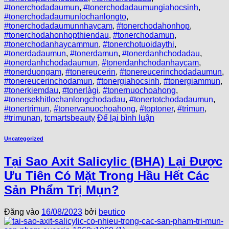
#tonerchodadaumun
,
#tonerchodadaumungiahocsinh
,
#tonerchodadaumunlochanlongto
,
#tonerchodadaumunnhaycam
,
#tonerchodahonhop
,
#tonerchodahonhopthiendau
,
#tonerchodamun
,
#tonerchodanhaycammun
,
#tonerchotuoidaythi
,
#tonerdadaumun
,
#tonerdamun
,
#tonerdanhchodadau
,
#tonerdanhchodadaumun
,
#tonerdanhchodanhaycam
,
#tonerduongam
,
#tonereucerin
,
#tonereucerinchodadaumun
,
#tonereucerinchodamun
,
#tonergiahocsinh
,
#tonergiammun
,
#tonerkiemdau
,
#tonerlàgi
,
#tonernuochoahong
,
#tonersekhitlochanlongchodadau
,
#tonertotchodadaumun
,
#tonertrimun
,
#tonervanuochoahong
,
#toptoner
,
#trimun
,
#trimunan
,
tcmartsbeauty
Để lại bình luận
Uncategorized
Tại Sao Axit Salicylic (BHA) Lại Được
Ưu Tiên Có Mặt Trong Hầu Hết Các
Sản Phẩm Trị Mụn?
Đăng vào
16/08/2023
bởi
beutico