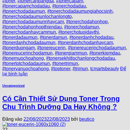
#toner
,
#tonercanbangda
,
#tonercapam
,
#tonercapamchodadau
,
#tonerchodadau
,
#tonerchodadaumun
,
#tonerchodadaumungiahocsinh
,
#tonerchodadaumunlochanlongto
,
#tonerchodadaumunnhaycam
,
#tonerchodahonhop
,
#tonerchodahonhopthiendau
,
#tonerchodamun
,
#tonerchodanhaycammun
,
#tonerchotuoidaythi
,
#tonerdadaumun
,
#tonerdamun
,
#tonerdanhchodadau
,
#tonerdanhchodadaumun
,
#tonerdanhchodanhaycam
,
#tonerduongam
,
#tonereucerin
,
#tonereucerinchodadaumun
,
#tonereucerinchodamun
,
#tonergiammun
,
#tonerkiemdau
,
#tonernuochoahong
,
#tonersekhitlochanlongchodadau
,
#tonertotchodadaumun
,
#tonertrimun
,
#tonervanuochoahong
,
#toptoner
,
#trimun
,
tcmartsbeauty
Để
lại bình luận
Uncategorized
Có Cần Thiết Sử Dụng Toner Trong
Chu Trình Dưỡng Da Hay Không ?
Đăng vào
22/08/2023
22/08/2023
bởi
beutico
22