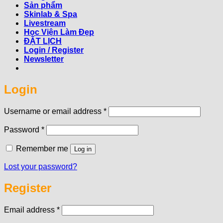
Sản phẩm
Skinlab & Spa
Livestream
Học Viện Làm Đẹp
ĐẶT LỊCH
Login / Register
Newsletter
Login
Required
Username or email address
*
Required
Password
*
Remember me
Log in
Lost your password?
Register
Required
Email address
*