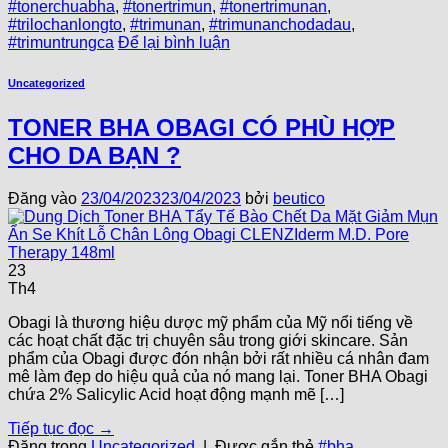
#tonerchuabha
,
#tonertrimun
,
#tonertrimunan
,
#trilochanlongto
,
#trimunan
,
#trimunanchodadau
,
#trimuntrungca
Để lại bình luận
Uncategorized
TONER BHA OBAGI CÓ PHÙ HỢP
CHO DA BẠN ?
Đăng vào
23/04/2023
23/04/2023
bởi
beutico
23
Th4
Obagi là thương hiệu dược mỹ phẩm của Mỹ nổi tiếng về
các hoạt chất đặc trị chuyên sâu trong giới skincare. Sản
phẩm của Obagi được đón nhận bởi rất nhiều cá nhân đam
mê làm đẹp do hiệu quả của nó mang lại. Toner BHA Obagi
chứa 2% Salicylic Acid hoạt động mạnh mẽ […]
Tiếp tục đọc
→
Đăng trong
Uncategorized
|
Được gắn thẻ
#bha
,