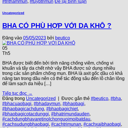
#trithammun
,
#tuyptrimun
Để lại bình luận
Uncategorized
BHA CÓ PHÙ HỢP VỚI DA KHÔ ?
Đăng vào
05/05/2023
bởi
beutico
05
Th5
BHA được biết đến bởi tính năng chống viêm, chống vi
khuẩn và tẩy da chết nhờ vậy BHA được sử dụng nhiều
trong các sản phẩm chống mụn. BHA là axit gốc dầu có khả
năng tan trong dầu nên có thể tác động sâu đến lỗ chân lông
để làm sạch da hiệu […]
Tiếp tục đọc
→
Đăng trong
Uncategorized
|
Được gắn thẻ
#beutico
,
#bha
,
#bhacuaobagi
,
#bhadaymun
,
#bhaobagi
,
#bhaobagicachdung
,
#bhaobagichiet
,
#bhaobagicotacdunggi
,
#bhatrimundauden
,
#cachdungbhavaretinolchonguoimoibatdau
,
#cachsudungbhaobagi
,
#cachtrimunan
,
#cachxaibhaobagi
,