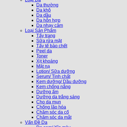
Da thường
Da khô
Da dầu
Da hỗn hợp
Da nhạy cảm
Loại Sản Phẩm
Tẩy trang
Sữa rửa mặt
Tẩy tế bào chết
Peel da
Toner
Xịt khoáng
Mặt nạ
Lotion/ Sữa dưỡng
Serum/ Tinh chất
Kem dưỡng/ Dầu dưỡng
Kem chống nắng
Dưỡng ẩm
Dưỡng da trắng sáng
Cho da mụn
Chống lão hóa
Chăm sóc da cổ
Chăm sóc da mắt
Vấn Đề Da