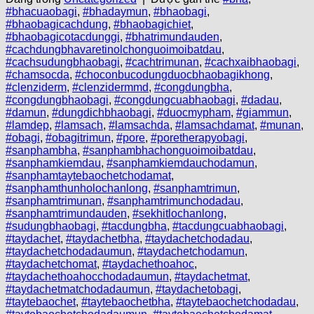
#bhacuaobagi
,
#bhadaymun
,
#bhaobagi
,
#bhaobagicachdung
,
#bhaobagichiet
,
#bhaobagicotacdunggi
,
#bhatrimundauden
,
#cachdungbhavaretinolchonguoimoibatdau
,
#cachsudungbhaobagi
,
#cachtrimunan
,
#cachxaibhaobagi
,
#chamsocda
,
#choconbucodungduocbhaobagikhong
,
#clenziderm
,
#clenzidermmd
,
#congdungbha
,
#congdungbhaobagi
,
#congdungcuabhaobagi
,
#dadau
,
#damun
,
#dungdichbhaobagi
,
#duocmypham
,
#giammun
,
#lamdep
,
#lamsach
,
#lamsachda
,
#lamsachdamat
,
#munan
,
#obagi
,
#obagitrimun
,
#pore
,
#poretherapyobagi
,
#sanphambha
,
#sanphambhachonguoimoibatdau
,
#sanphamkiemdau
,
#sanphamkiemdauchodamun
,
#sanphamtaytebaochetchodamat
,
#sanphamthunholochanlong
,
#sanphamtrimun
,
#sanphamtrimunan
,
#sanphamtrimunchodadau
,
#sanphamtrimundauden
,
#sekhitlochanlong
,
#sudungbhaobagi
,
#tacdungbha
,
#tacdungcuabhaobagi
,
#taydachet
,
#taydachetbha
,
#taydachetchodadau
,
#taydachetchodadaumun
,
#taydachetchodamun
,
#taydachetchomat
,
#taydachethoahoc
,
#taydachethoahocchodadaumun
,
#taydachetmat
,
#taydachetmatchodadaumun
,
#taydachetobagi
,
#taytebaochet
,
#taytebaochetbha
,
#taytebaochetchodadau
,