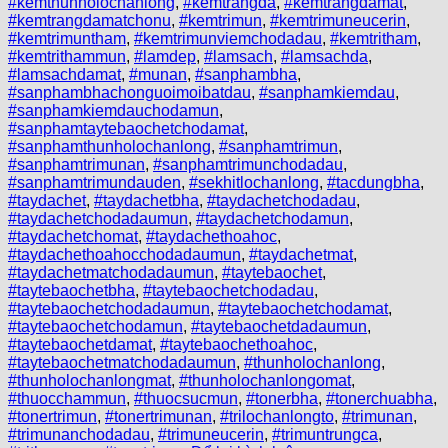
#kemthunholochanlong
,
#kemtrangda
,
#kemtrangdamat
,
#kemtrangdamatchonu
,
#kemtrimun
,
#kemtrimuneucerin
,
#kemtrimuntham
,
#kemtrimunviemchodadau
,
#kemtritham
,
#kemtrithammun
,
#lamdep
,
#lamsach
,
#lamsachda
,
#lamsachdamat
,
#munan
,
#sanphambha
,
#sanphambhachonguoimoibatdau
,
#sanphamkiemdau
,
#sanphamkiemdauchodamun
,
#sanphamtaytebaochetchodamat
,
#sanphamthunholochanlong
,
#sanphamtrimun
,
#sanphamtrimunan
,
#sanphamtrimunchodadau
,
#sanphamtrimundauden
,
#sekhitlochanlong
,
#tacdungbha
,
#taydachet
,
#taydachetbha
,
#taydachetchodadau
,
#taydachetchodadaumun
,
#taydachetchodamun
,
#taydachetchomat
,
#taydachethoahoc
,
#taydachethoahocchodadaumun
,
#taydachetmat
,
#taydachetmatchodadaumun
,
#taytebaochet
,
#taytebaochetbha
,
#taytebaochetchodadau
,
#taytebaochetchodadaumun
,
#taytebaochetchodamat
,
#taytebaochetchodamun
,
#taytebaochetdadaumun
,
#taytebaochetdamat
,
#taytebaochethoahoc
,
#taytebaochetmatchodadaumun
,
#thunholochanlong
,
#thunholochanlongmat
,
#thunholochanlongomat
,
#thuocchammun
,
#thuocsucmun
,
#tonerbha
,
#tonerchuabha
,
#tonertrimun
,
#tonertrimunan
,
#trilochanlongto
,
#trimunan
,
#trimunanchodadau
,
#trimuneucerin
,
#trimuntrungca
,