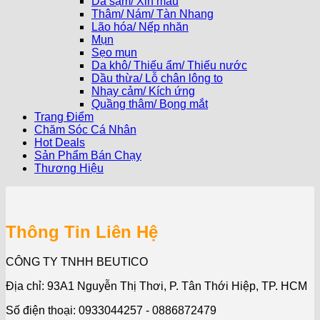
Da sạm/ Xỉn màu
Thâm/ Nám/ Tàn Nhang
Lão hóa/ Nếp nhăn
Mụn
Sẹo mụn
Da khô/ Thiếu ẩm/ Thiếu nước
Dầu thừa/ Lỗ chân lông to
Nhạy cảm/ Kích ứng
Quầng thâm/ Bọng mắt
Trang Điểm
Chăm Sóc Cá Nhân
Hot Deals
Sản Phẩm Bán Chạy
Thương Hiệu
Thông Tin Liên Hệ
CÔNG TY TNHH BEUTICO
Địa chỉ: 93A1 Nguyễn Thị Thơi, P. Tân Thới Hiệp, TP. HCM
Số điện thoại: 0933044257 - 0886872479