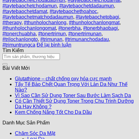
#taytebaochetchodadaumun
,
#taytebaochetchodamat
,
#taytebaochetchodamun
,
#taytebaochetdadaumun
,
#taytebaochetdamat
,
#taytebaochethoahoc
,
#taytebaochetmatchodadaumun
,
#taytebaochetobagi
,
#therapy
,
#thunholochanlong
,
#thunholochanlongmat
,
#thunholochanlongomat
,
#tonerbha
,
#tonerbhaobagi
,
#tonerchuabha
,
#tonertrimun
,
#tonertrimunan
,
#trilochanlongto
,
#trimunan
,
#trimunanchodadau
,
#trimuntrungca
Để lại bình luận
Tìm Kiếm
Bài Viết Mới
Glutathione – chất chống oxy hóa cực mạnh
Tẩy Tế Bào Chết Quan Trọng Với Làn Da Như Thế
Nào?
Vì Sao Cần Sử Dụng Toner Sau Bước Làm Sạch Da
Có Cần Thiết Sử Dụng Toner Trong Chu Trình Dưỡng
Da Hay Không ?
Kem Chống Nắng Tốt Cho Da Dầu
Danh Mục Sản Phẩm
Chăm Sóc Da Mặt
Loại Da