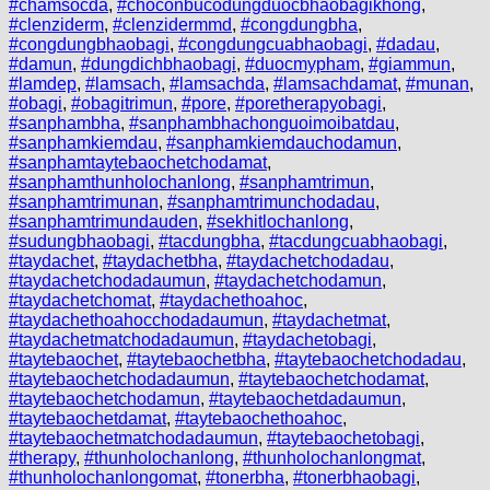
#chamsocda
,
#choconbucodungduocbhaobagikhong
,
#clenziderm
,
#clenzidermmd
,
#congdungbha
,
#congdungbhaobagi
,
#congdungcuabhaobagi
,
#dadau
,
#damun
,
#dungdichbhaobagi
,
#duocmypham
,
#giammun
,
#lamdep
,
#lamsach
,
#lamsachda
,
#lamsachdamat
,
#munan
,
#obagi
,
#obagitrimun
,
#pore
,
#poretherapyobagi
,
#sanphambha
,
#sanphambhachonguoimoibatdau
,
#sanphamkiemdau
,
#sanphamkiemdauchodamun
,
#sanphamtaytebaochetchodamat
,
#sanphamthunholochanlong
,
#sanphamtrimun
,
#sanphamtrimunan
,
#sanphamtrimunchodadau
,
#sanphamtrimundauden
,
#sekhitlochanlong
,
#sudungbhaobagi
,
#tacdungbha
,
#tacdungcuabhaobagi
,
#taydachet
,
#taydachetbha
,
#taydachetchodadau
,
#taydachetchodadaumun
,
#taydachetchodamun
,
#taydachetchomat
,
#taydachethoahoc
,
#taydachethoahocchodadaumun
,
#taydachetmat
,
#taydachetmatchodadaumun
,
#taydachetobagi
,
#taytebaochet
,
#taytebaochetbha
,
#taytebaochetchodadau
,
#taytebaochetchodadaumun
,
#taytebaochetchodamat
,
#taytebaochetchodamun
,
#taytebaochetdadaumun
,
#taytebaochetdamat
,
#taytebaochethoahoc
,
#taytebaochetmatchodadaumun
,
#taytebaochetobagi
,
#therapy
,
#thunholochanlong
,
#thunholochanlongmat
,
#thunholochanlongomat
,
#tonerbha
,
#tonerbhaobagi
,