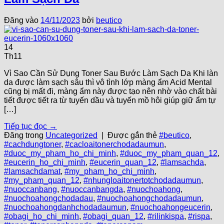
Đăng vào
14/11/2023
bởi
beutico
14
Th11
Vì Sao Cần Sử Dụng Toner Sau Bước Làm Sạch Da Khi làn
da được làm sạch sâu thì vô tình lớp màng ẩm Acid Mental
cũng bị mất đi, màng ẩm này được tạo nên nhờ vào chất bài
tiết được tiết ra từ tuyến dầu và tuyến mồ hôi giúp giữ ẩm tự
[…]
Tiếp tục đọc
→
Đăng trong
Uncategorized
|
Được gắn thẻ
#beutico
,
#cachdungtoner
,
#cacloaitonerchodadaumun
,
#duoc_my_pham_ho_chi_minh
,
#duoc_my_pham_quan_12
,
#eucerin_ho_chi_minh
,
#eucerin_quan_12
,
#lamsachda
,
#lamsachdamat
,
#my_pham_ho_chi_minh
,
#my_pham_quan_12
,
#nhungloaitonertotchodadaumun
,
#nuoccanbang
,
#nuoccanbangda
,
#nuochoahong
,
#nuochoahongchodadau
,
#nuochoahongchodadaumun
,
#nuochoahongdanhchodadaumun
,
#nuochoahongeucerin
,
#obagi_ho_chi_minh
,
#obagi_quan_12
,
#rilinkispa
,
#rispa
,