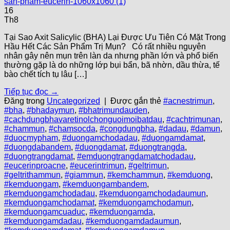
16
Th8
Tại Sao Axit Salicylic (BHA) Lại Được Ưu Tiên Có Mặt Trong
Hầu Hết Các Sản Phẩm Trị Mụn? Có rất nhiều nguyên
nhân gây nên mụn trên làn da nhưng phần lớn và phổ biến
thường gặp là do những lớp bụi bẩn, bã nhờn, dầu thừa, tế
bào chết tích tụ lâu […]
Tiếp tục đọc
→
Đăng trong
Uncategorized
|
Được gắn thẻ
#acnestrimun
,
#bha
,
#bhadaymun
,
#bhatrimundauden
,
#cachdungbhavaretinolchonguoimoibatdau
,
#cachtrimunan
,
#chammun
,
#chamsocda
,
#congdungbha
,
#dadau
,
#damun
,
#duocmypham
,
#duongamchodadau
,
#duongamdamat
,
#duongdabandem
,
#duongdamat
,
#duongtrangda
,
#duongtrangdamat
,
#emduongtrangdamatchodadau
,
#eucerinproacne
,
#eucerintrimun
,
#geltrimun
,
#geltrithammun
,
#giammun
,
#kemchammun
,
#kemduong
,
#kemduongam
,
#kemduongambandem
,
#kemduongamchodadau
,
#kemduongamchodadaumun
,
#kemduongamchodamat
,
#kemduongamchodamun
,
#kemduongamcuaduc
,
#kemduongamda
,
#kemduongamdadau
,
#kemduongamdadaumun
,