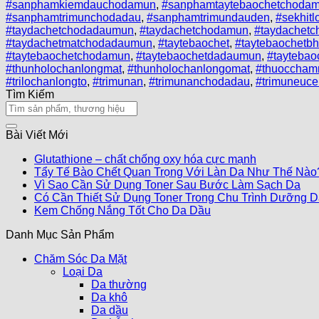
#sanphamkiemdauchodamun
,
#sanphamtaytebaochetchodam
#sanphamtrimunchodadau
,
#sanphamtrimundauden
,
#sekhit
#taydachetchodadaumun
,
#taydachetchodamun
,
#taydachetc
#taydachetmatchodadaumun
,
#taytebaochet
,
#taytebaochetb
#taytebaochetchodamun
,
#taytebaochetdadaumun
,
#taytebao
#thunholochanlongmat
,
#thunholochanlongomat
,
#thuoccha
#trilochanlongto
,
#trimunan
,
#trimunanchodadau
,
#trimuneuce
Tìm Kiếm
Bài Viết Mới
Glutathione – chất chống oxy hóa cực mạnh
Tẩy Tế Bào Chết Quan Trọng Với Làn Da Như Thế Nào
Vì Sao Cần Sử Dụng Toner Sau Bước Làm Sạch Da
Có Cần Thiết Sử Dụng Toner Trong Chu Trình Dưỡng 
Kem Chống Nắng Tốt Cho Da Dầu
Danh Mục Sản Phẩm
Chăm Sóc Da Mặt
Loại Da
Da thường
Da khô
Da dầu