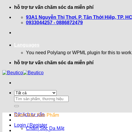
Bỏ
hỗ trợ tư vấn chăm sóc da miễn phí
qua
93A1 Nguyễn Thị Thơi. P. Tân Thới Hiệp, TP. H
nội
0933044257 - 0886872479
dung
Languages
You need Polylang or WPML plugin for this to work
hỗ trợ tư vấn chăm sóc da miễn phí
Search
for:
Đặt lịch tư vấn
Danh Mục Sản Phẩm
Login / Register
Chăm Sóc Da Mặt