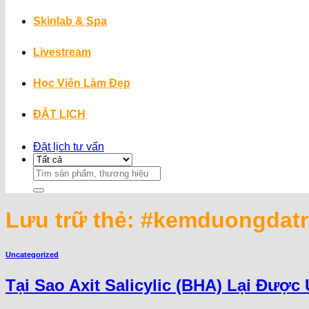
Skinlab & Spa
Livestream
Học Viện Làm Đẹp
ĐẶT LỊCH
Đặt lịch tư vấn
Search
for:
Lưu trữ thẻ:
#kemduongdatr
Uncategorized
Tại Sao Axit Salicylic (BHA) Lại Đượ