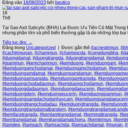
Đăng vào
16/08/2023
bởi
beutico
16
Th8
Tại Sao Axit Salicylic (BHA) Lại Được Ưu Tiên Có Mặt Tron
nhưng phần lớn và phổ biến thường gặp là do những lớp bụi bẩ
Tiếp tục đọc
→
Đăng trong
Uncategorized
|
Được gắn thẻ
#acnestrimun
,
#b
#cachtrimunan
,
#chammun
,
#chamsocda
,
#congdungbha
,
#d
#duongdamat
,
#duongtrangda
,
#duongtrangdamat
,
#emduong
#giammun
,
#kemchammun
,
#kemduong
,
#kemduongam
,
#ke
#kemduongamchodamat
,
#kemduongamchodamun
,
#kemduo
#kemduongamdamat
,
#kemduongamdamun
,
#kemduongameu
#kemduongamsangda
,
#kemduongamtrangda
,
#kemduongam
#kemduongchodadaumun
,
#kemduongchodamun
,
#kemduon
#kemduongdadaumun
,
#kemduongdaeucerin
,
#kemduongda
#kemduongdem
,
#kemduongeucerin
,
#kemduonggiammun
,
#
#kemduongsangdachodanhaycam
,
#kemduongsangdaeuceri
#kemduongtrangchodadau
,
#kemduongtrangda
,
#kemduongt
#kemduongtrangdamatbandem
,
#kemduongtrangdamatcangb
#kemfacetrangda
,
#kemlamtrangdamat
,
#kemmattrangda
,
#k
#kemtrangdamat
,
#kemtrangdamatchonu
,
#kemtrimun
,
#kemtr
#lamdep
,
#lamsach
,
#lamsachda
,
#lamsachdamat
,
#munan
,
#