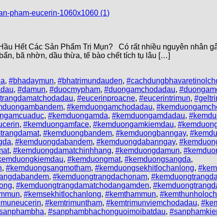
g Hầu Hết Các Sản Phẩm Trị Mụn? Có rất nhiều nguyên nhân gâ
n, bã nhờn, dầu thừa, tế bào chết tích tụ lâu […]
ha
,
#bhadaymun
,
#bhatrimundauden
,
#cachdungbhavaretinolch
adau
,
#damun
,
#duocmypham
,
#duongamchodadau
,
#duongam
trangdamatchodadau
,
#eucerinproacne
,
#eucerintrimun
,
#geltr
mduongambandem
,
#kemduongamchodadau
,
#kemduongamch
ngamcuaduc
,
#kemduongamda
,
#kemduongamdadau
,
#kemdu
cerin
,
#kemduongamface
,
#kemduongamkiemdau
,
#kemduon
trangdamat
,
#kemduongbandem
,
#kemduongbanngay
,
#kemdu
gda
,
#kemduongdabandem
,
#kemduongdabanngay
,
#kemduon
mat
,
#kemduongdamatchinhhang
,
#kemduongdamun
,
#kemduon
kemduongkiemdau
,
#kemduongmat
,
#kemduongsangda
,
n
,
#kemduongsangmotham
,
#kemduongsekhitlochanlong
,
#kem
rangdabandem
,
#kemduongtrangdachonam
,
#kemduongtrangd
ong
,
#kemduongtrangdamatchodangamden
,
#kemduongtrang
emmun
,
#kemsekhitlochanlong
,
#kemthammun
,
#kemthunholoch
imuneucerin
,
#kemtrimuntham
,
#kemtrimunviemchodadau
,
#kem
sanphambha
,
#sanphambhachonguoimoibatdau
,
#sanphamki