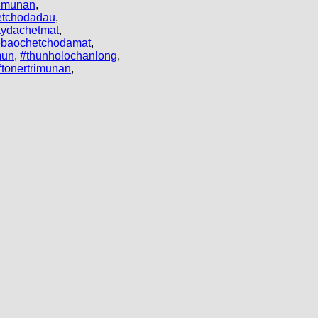
imunan
,
etchodadau
,
aydachetmat
,
ebaochetchodamat
,
mun
,
#thunholochanlong
,
#tonertrimunan
,