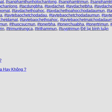
at
,
#sanphamthunholochanlong
,
#sanphamtrimun
,
#sanphamtr
lochanlong
,
#tacdungbha
,
#taydachet
,
#taydachetbha
,
#taydach
homat
,
#taydachethoahoc
,
#taydachethoahocchodadaumun
,
#t
ha
,
#taytebaochetchodadau
,
#taytebaochetchodadaumun
,
#tayt
chetdamat
,
#taytebaochethoahoc
,
#taytebaochetmatchodadau
mmun
,
#thuocsucmun
,
#tonerbha
,
#tonerchuabha
,
#tonertrimun
,
rin
,
#trimuntrungca
,
#trithammun
,
#tuyptrimun
Để lại bình luận
?
Da Hay Không ?