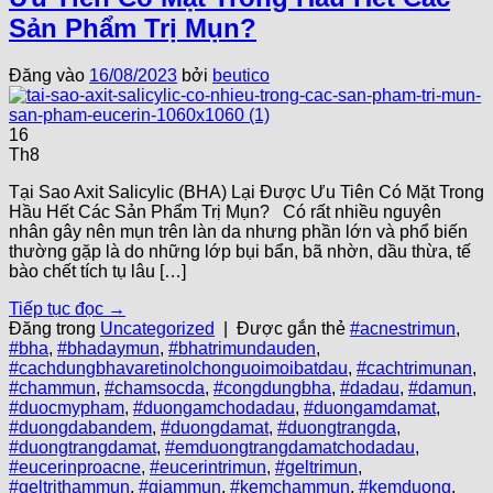
Sản Phẩm Trị Mụn?
Đăng vào
16/08/2023
bởi
beutico
16
Th8
Tại Sao Axit Salicylic (BHA) Lại Được Ưu Tiên Có Mặt Trong
Hầu Hết Các Sản Phẩm Trị Mụn? Có rất nhiều nguyên
nhân gây nên mụn trên làn da nhưng phần lớn và phổ biến
thường gặp là do những lớp bụi bẩn, bã nhờn, dầu thừa, tế
bào chết tích tụ lâu […]
Tiếp tục đọc
→
Đăng trong
Uncategorized
|
Được gắn thẻ
#acnestrimun
,
#bha
,
#bhadaymun
,
#bhatrimundauden
,
#cachdungbhavaretinolchonguoimoibatdau
,
#cachtrimunan
,
#chammun
,
#chamsocda
,
#congdungbha
,
#dadau
,
#damun
,
#duocmypham
,
#duongamchodadau
,
#duongamdamat
,
#duongdabandem
,
#duongdamat
,
#duongtrangda
,
#duongtrangdamat
,
#emduongtrangdamatchodadau
,
#eucerinproacne
,
#eucerintrimun
,
#geltrimun
,
#geltrithammun
,
#giammun
,
#kemchammun
,
#kemduong
,