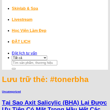
Skinlab & Spa
Livestream
Học Viện Làm Đẹp
ĐẶT LỊCH
Đặt lịch tư vấn
Search
for:
Lưu trữ thẻ:
#tonerbha
Uncategorized
Tại Sao Axit Salicylic (BHA) Lại Được
Ưu Tiên Có Mặt Trong Hầu Hết Các