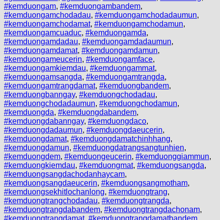
#kemduongam
,
#kemduongambandem
,
#kemduongamchodadau
,
#kemduongamchodadaumun
,
#kemduongamchodamat
,
#kemduongamchodamun
,
#kemduongamcuaduc
,
#kemduongamda
,
#kemduongamdadau
,
#kemduongamdadaumun
,
#kemduongamdamat
,
#kemduongamdamun
,
#kemduongameucerin
,
#kemduongamface
,
#kemduongamkiemdau
,
#kemduongammat
,
#kemduongamsangda
,
#kemduongamtrangda
,
#kemduongamtrangdamat
,
#kemduongbandem
,
#kemduongbanngay
,
#kemduongchodadau
,
#kemduongchodadaumun
,
#kemduongchodamun
,
#kemduongda
,
#kemduongdabandem
,
#kemduongdabanngay
,
#kemduongdaco
,
#kemduongdadaumun
,
#kemduongdaeucerin
,
#kemduongdamat
,
#kemduongdamatchinhhang
,
#kemduongdamun
,
#kemduongdatrangsangtunhien
,
#kemduongdem
,
#kemduongeucerin
,
#kemduonggiammun
,
#kemduongkiemdau
,
#kemduongmat
,
#kemduongsangda
,
#kemduongsangdachodanhaycam
,
#kemduongsangdaeucerin
,
#kemduongsangmotham
,
#kemduongsekhitlochanlong
,
#kemduongtrang
,
#kemduongtrangchodadau
,
#kemduongtrangda
,
#kemduongtrangdabandem
,
#kemduongtrangdachonam
,
#kemduongtrangdamat
,
#kemduongtrangdamatbandem
,