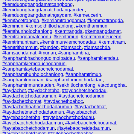
#kemduongtrangdamatcangbong
,
#kemduongtrangdamatchodangamden
,
#kemduongtrangdamatngaydem
,
#kemeucerin
,
#kemfacetrangda
,
#kemlamtrangdamat
,
#kemmattrangda
,
#kemmun
,
#kemsekhitlochanlong
,
#kemthammun
,
#kemthunholochanlong
,
#kemtrangda
,
#kemtrangdamat
,
#kemtrangdamatchonu
,
#kemtrimun
,
#kemtrimuneucerin
,
#kemtrimuntham
,
#kemtrimunviemchodadau
,
#kemtritham
,
#kemtrithammun
,
#lamdep
,
#lamsach
,
#lamsachda
,
#lamsachdamat
,
#munan
,
#sanphambha
,
#sanphambhachonguoimoibatdau
,
#sanphamkiemdau
,
#sanphamkiemdauchodamun
,
#sanphamtaytebaochetchodamat
,
#sanphamthunholochanlong
,
#sanphamtrimun
,
#sanphamtrimunan
,
#sanphamtrimunchodadau
,
#sanphamtrimundauden
,
#sekhitlochanlong
,
#tacdungbha
,
#taydachet
,
#taydachetbha
,
#taydachetchodadau
,
#taydachetchodadaumun
,
#taydachetchodamun
,
#taydachetchomat
,
#taydachethoahoc
,
#taydachethoahocchodadaumun
,
#taydachetmat
,
#taydachetmatchodadaumun
,
#taytebaochet
,
#taytebaochetbha
,
#taytebaochetchodadau
,
#taytebaochetchodadaumun
,
#taytebaochetchodamat
,
#taytebaochetchodamun
,
#taytebaochetdadaumun
,
#taytebaochetdamat
,
#taytebaochethoahoc
,