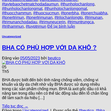
#taytebaochetmatchodadaumun
,
#thunholochanlong
,
#thunholochanlongmat
,
#thunholochanlongomat
,
#thuocchammun
,
#thuocsucmun
,
#tonerbha
,
#tonerchuabha
,
#tonertrimun
,
#tonertrimunan
,
#trilochanlongto
,
#trimunan
,
#trimunanchodadau
,
#trimuneucerin
,
#trimuntrungca
,
#trithammun
,
#tuyptrimun
Để lại bình luận
Uncategorized
BHA CÓ PHÙ HỢP VỚI DA KHÔ ?
Đăng vào
05/05/2023
bởi
beutico
05
Th5
BHA được biết đến bởi tính năng chống viêm, chống vi
khuẩn và tẩy da chết nhờ vậy BHA được sử dụng nhiều
trong các sản phẩm chống mụn. BHA là axit gốc dầu có khả
năng tan trong dầu nên có thể tác động sâu đến lỗ chân lông
để làm sạch da hiệu […]
Tiếp tục đọc
→
Đăng trong
Uncategorized
|
Được gắn thẻ
#beutico
,
#bha
,