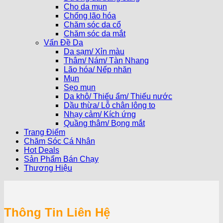
Cho da mụn
Chống lão hóa
Chăm sóc da cổ
Chăm sóc da mắt
Vấn Đề Da
Da sạm/ Xỉn màu
Thâm/ Nám/ Tàn Nhang
Lão hóa/ Nếp nhăn
Mụn
Sẹo mụn
Da khô/ Thiếu ẩm/ Thiếu nước
Dầu thừa/ Lỗ chân lông to
Nhạy cảm/ Kích ứng
Quầng thâm/ Bọng mắt
Trang Điểm
Chăm Sóc Cá Nhân
Hot Deals
Sản Phẩm Bán Chạy
Thương Hiệu
Thông Tin Liên Hệ