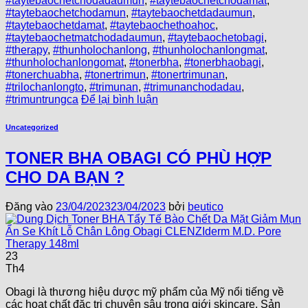
#taytebaochetchodadaumun
,
#taytebaochetchodamat
,
#taytebaochetchodamun
,
#taytebaochetdadaumun
,
#taytebaochetdamat
,
#taytebaochethoahoc
,
#taytebaochetmatchodadaumun
,
#taytebaochetobagi
,
#therapy
,
#thunholochanlong
,
#thunholochanlongmat
,
#thunholochanlongomat
,
#tonerbha
,
#tonerbhaobagi
,
#tonerchuabha
,
#tonertrimun
,
#tonertrimunan
,
#trilochanlongto
,
#trimunan
,
#trimunanchodadau
,
#trimuntrungca
Để lại bình luận
Uncategorized
TONER BHA OBAGI CÓ PHÙ HỢP
CHO DA BẠN ?
Đăng vào
23/04/2023
23/04/2023
bởi
beutico
23
Th4
Obagi là thương hiệu dược mỹ phẩm của Mỹ nổi tiếng về
các hoạt chất đặc trị chuyên sâu trong giới skincare. Sản