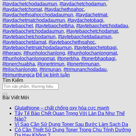
#taydachetchodadaumun
,
#taydachetchodamun
,
#taydachetchomat
,
#taydachethoahoc
,
#taydachethoahocchodadaumun
,
#taydachetmat
,
#taydachetmatchodadaumun
,
#taydachetobagi
,
#taytebaochet
,
#taytebaochetbha
,
#taytebaochetchodadau
,
#taytebaochetchodadaumun
,
#taytebaochetchodamat
,
#taytebaochetchodamun
,
#taytebaochetdadaumun
,
#taytebaochetdamat
,
#taytebaochethoahoc
,
#taytebaochetmatchodadaumun
,
#taytebaochetobagi
,
#therapy
,
#thunholochanlong
,
#thunholochanlongmat
,
#thunholochanlongomat
,
#tonerbha
,
#tonerbhaobagi
,
#tonerchuabha
,
#tonertrimun
,
#tonertrimunan
,
#trilochanlongto
,
#trimunan
,
#trimunanchodadau
,
#trimuntrungca
Để lại bình luận
Tìm Kiếm
Bài Viết Mới
Glutathione – chất chống oxy hóa cực mạnh
Tẩy Tế Bào Chết Quan Trọng Với Làn Da Như Thế
Nào?
Vì Sao Cần Sử Dụng Toner Sau Bước Làm Sạch Da
Có Cần Thiết Sử Dụng Toner Trong Chu Trình Dưỡng
Da Hay Không ?