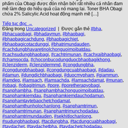
phẩm của Obagi được đón nhận bởi rất nhiều cá nhân đam
mê làm đẹp do hiệu quả của nó mang lại. Toner BHA Obagi
chứa 2% Salicylic Acid hoạt động mạnh mẽ […]
Tiếp tục đọc
→
Đăng trong
Uncategorized
|
Được gắn thẻ
#bha
,
#bhacuaobagi
,
#bhadaymun
,
#bhaobagi
,
#bhaobagicachdung
,
#bhaobagichiet
,
#bhaobagicotacdunggi
,
#bhatrimundauden
,
#cachdungbhavaretinolchonguoimoibatdau
,
#cachsudungbhaobagi
,
#cachtrimunan
,
#cachxaibhaobagi
,
#chamsocda
,
#choconbucodungduocbhaobagikhong
,
#clenziderm
,
#clenzidermmd
,
#congdungbha
,
#congdungbhaobagi
,
#congdungcuabhaobagi
,
#dadau
,
#damun
,
#dungdichbhaobagi
,
#duocmypham
,
#giammun
,
#lamdep
,
#lamsach
,
#lamsachda
,
#lamsachdamat
,
#munan
,
#obagi
,
#obagitrimun
,
#pore
,
#poretherapyobagi
,
#sanphambha
,
#sanphambhachonguoimoibatdau
,
#sanphamkiemdau
,
#sanphamkiemdauchodamun
,
#sanphamtaytebaochetchodamat
,
#sanphamthunholochanlong
,
#sanphamtrimun
,
#sanphamtrimunan
,
#sanphamtrimunchodadau
,
#sanphamtrimundauden
,
#sekhitlochanlong
,
#sudungbhaobagi
,
#tacdungbha
,
#tacdungcuabhaobagi
,
#taydachet
,
#taydachetbha
,
#taydachetchodadau
,