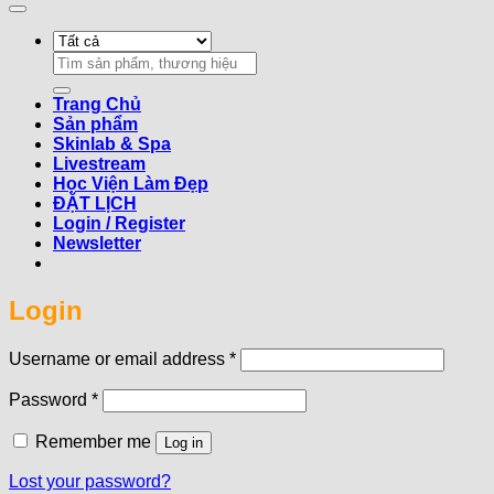
Search
for:
Trang Chủ
Sản phẩm
Skinlab & Spa
Livestream
Học Viện Làm Đẹp
ĐẶT LỊCH
Login / Register
Newsletter
Login
Required
Username or email address
*
Required
Password
*
Remember me
Log in
Lost your password?