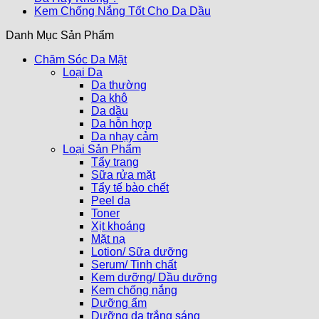
Kem Chống Nắng Tốt Cho Da Dầu
Danh Mục Sản Phẩm
Chăm Sóc Da Mặt
Loại Da
Da thường
Da khô
Da dầu
Da hỗn hợp
Da nhạy cảm
Loại Sản Phẩm
Tẩy trang
Sữa rửa mặt
Tẩy tế bào chết
Peel da
Toner
Xịt khoáng
Mặt nạ
Lotion/ Sữa dưỡng
Serum/ Tinh chất
Kem dưỡng/ Dầu dưỡng
Kem chống nắng
Dưỡng ẩm
Dưỡng da trắng sáng