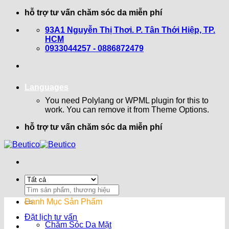
Bỏ
hỗ trợ tư vấn chăm sóc da miễn phí
qua
93A1 Nguyễn Thị Thơi. P. Tân Thới Hiệp, TP.
nội
HCM
dung
0933044257 - 0886872479
Languages
You need Polylang or WPML plugin for this to
work. You can remove it from Theme Options.
hỗ trợ tư vấn chăm sóc da miễn phí
Search
for:
Danh Mục Sản Phẩm
Đặt lịch tư vấn
Chăm Sóc Da Mặt