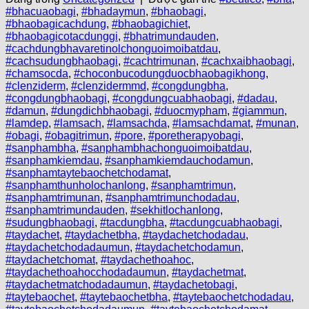
#bhacuaobagi
,
#bhadaymun
,
#bhaobagi
,
#bhaobagicachdung
,
#bhaobagichiet
,
#bhaobagicotacdunggi
,
#bhatrimundauden
,
#cachdungbhavaretinolchonguoimoibatdau
,
#cachsudungbhaobagi
,
#cachtrimunan
,
#cachxaibhaobagi
,
#chamsocda
,
#choconbucodungduocbhaobagikhong
,
#clenziderm
,
#clenzidermmd
,
#congdungbha
,
#congdungbhaobagi
,
#congdungcuabhaobagi
,
#dadau
,
#damun
,
#dungdichbhaobagi
,
#duocmypham
,
#giammun
,
#lamdep
,
#lamsach
,
#lamsachda
,
#lamsachdamat
,
#munan
,
#obagi
,
#obagitrimun
,
#pore
,
#poretherapyobagi
,
#sanphambha
,
#sanphambhachonguoimoibatdau
,
#sanphamkiemdau
,
#sanphamkiemdauchodamun
,
#sanphamtaytebaochetchodamat
,
#sanphamthunholochanlong
,
#sanphamtrimun
,
#sanphamtrimunan
,
#sanphamtrimunchodadau
,
#sanphamtrimundauden
,
#sekhitlochanlong
,
#sudungbhaobagi
,
#tacdungbha
,
#tacdungcuabhaobagi
,
#taydachet
,
#taydachetbha
,
#taydachetchodadau
,
#taydachetchodadaumun
,
#taydachetchodamun
,
#taydachetchomat
,
#taydachethoahoc
,
#taydachethoahocchodadaumun
,
#taydachetmat
,
#taydachetmatchodadaumun
,
#taydachetobagi
,
#taytebaochet
,
#taytebaochetbha
,
#taytebaochetchodadau
,