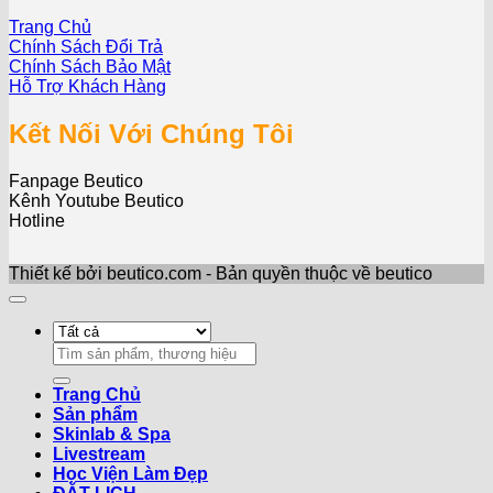
Trang Chủ
Chính Sách Đổi Trả
Chính Sách Bảo Mật
Hỗ Trợ Khách Hàng
Kết Nối Với Chúng Tôi
Fanpage Beutico
Kênh Youtube Beutico
Hotline
Thiết kế bởi beutico.com - Bản quyền thuộc về beutico
Search
for:
Trang Chủ
Sản phẩm
Skinlab & Spa
Livestream
Học Viện Làm Đẹp