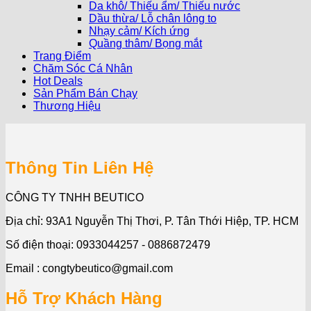
Da khô/ Thiếu ẩm/ Thiếu nước
Dầu thừa/ Lỗ chân lông to
Nhạy cảm/ Kích ứng
Quầng thâm/ Bọng mắt
Trang Điểm
Chăm Sóc Cá Nhân
Hot Deals
Sản Phẩm Bán Chạy
Thương Hiệu
Thông Tin Liên Hệ
CÔNG TY TNHH BEUTICO
Địa chỉ: 93A1 Nguyễn Thị Thơi, P. Tân Thới Hiệp, TP. HCM
Số điện thoại: 0933044257 - 0886872479
Email : congtybeutico@gmail.com
Hỗ Trợ Khách Hàng