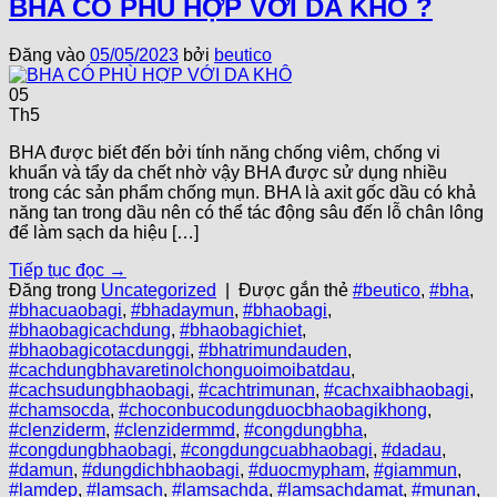
BHA CÓ PHÙ HỢP VỚI DA KHÔ ?
Đăng vào
05/05/2023
bởi
beutico
05
Th5
BHA được biết đến bởi tính năng chống viêm, chống vi
khuẩn và tẩy da chết nhờ vậy BHA được sử dụng nhiều
trong các sản phẩm chống mụn. BHA là axit gốc dầu có khả
năng tan trong dầu nên có thể tác động sâu đến lỗ chân lông
để làm sạch da hiệu […]
Tiếp tục đọc
→
Đăng trong
Uncategorized
|
Được gắn thẻ
#beutico
,
#bha
,
#bhacuaobagi
,
#bhadaymun
,
#bhaobagi
,
#bhaobagicachdung
,
#bhaobagichiet
,
#bhaobagicotacdunggi
,
#bhatrimundauden
,
#cachdungbhavaretinolchonguoimoibatdau
,
#cachsudungbhaobagi
,
#cachtrimunan
,
#cachxaibhaobagi
,
#chamsocda
,
#choconbucodungduocbhaobagikhong
,
#clenziderm
,
#clenzidermmd
,
#congdungbha
,
#congdungbhaobagi
,
#congdungcuabhaobagi
,
#dadau
,
#damun
,
#dungdichbhaobagi
,
#duocmypham
,
#giammun
,
#lamdep
,
#lamsach
,
#lamsachda
,
#lamsachdamat
,
#munan
,