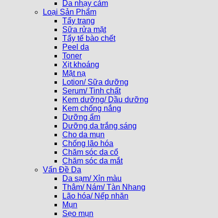
Da nhạy cảm
Loại Sản Phẩm
Tẩy trang
Sữa rửa mặt
Tẩy tế bào chết
Peel da
Toner
Xịt khoáng
Mặt nạ
Lotion/ Sữa dưỡng
Serum/ Tinh chất
Kem dưỡng/ Dầu dưỡng
Kem chống nắng
Dưỡng ẩm
Dưỡng da trắng sáng
Cho da mụn
Chống lão hóa
Chăm sóc da cổ
Chăm sóc da mắt
Vấn Đề Da
Da sạm/ Xỉn màu
Thâm/ Nám/ Tàn Nhang
Lão hóa/ Nếp nhăn
Mụn
Sẹo mụn