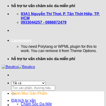
Bỏ
hỗ trợ tư vấn chăm sóc da miễn phí
qua
93A1 Nguyễn Thị Thơi. P. Tân Thới Hiệp, TP.
nội
HCM
dung
0933044257 - 0886872479
Languages
You need Polylang or WPML plugin for this to
work. You can remove it from Theme Options.
hỗ trợ tư vấn chăm sóc da miễn phí
Search
for:
Danh Mục Sản Phẩm
Đặt lịch tư vấn
Chăm Sóc Da Mặt