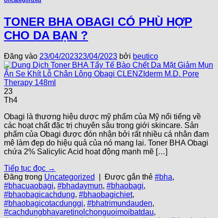
Uncategorized
TONER BHA OBAGI CÓ PHÙ HỢP
CHO DA BẠN ?
Đăng vào
23/04/2023
23/04/2023
bởi
beutico
23
Th4
Obagi là thương hiệu dược mỹ phẩm của Mỹ nổi tiếng về
các hoạt chất đặc trị chuyên sâu trong giới skincare. Sản
phẩm của Obagi được đón nhận bởi rất nhiều cá nhân đam
mê làm đẹp do hiệu quả của nó mang lại. Toner BHA Obagi
chứa 2% Salicylic Acid hoạt động mạnh mẽ […]
Tiếp tục đọc
→
Đăng trong
Uncategorized
|
Được gắn thẻ
#bha
,
#bhacuaobagi
,
#bhadaymun
,
#bhaobagi
,
#bhaobagicachdung
,
#bhaobagichiet
,
#bhaobagicotacdunggi
,
#bhatrimundauden
,
#cachdungbhavaretinolchonguoimoibatdau
,