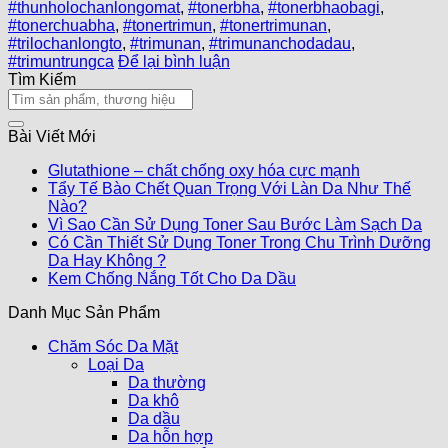
#thunholochanlongomat
,
#tonerbha
,
#tonerbhaobagi
,
#tonerchuabha
,
#tonertrimun
,
#tonertrimunan
,
#trilochanlongto
,
#trimunan
,
#trimunanchodadau
,
#trimuntrungca
Để lại bình luận
Tìm Kiếm
Bài Viết Mới
Glutathione – chất chống oxy hóa cực mạnh
Tẩy Tế Bào Chết Quan Trọng Với Làn Da Như Thế
Nào?
Vì Sao Cần Sử Dụng Toner Sau Bước Làm Sạch Da
Có Cần Thiết Sử Dụng Toner Trong Chu Trình Dưỡng
Da Hay Không ?
Kem Chống Nắng Tốt Cho Da Dầu
Danh Mục Sản Phẩm
Chăm Sóc Da Mặt
Loại Da
Da thường
Da khô
Da dầu
Da hỗn hợp