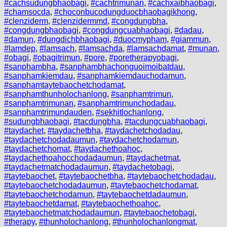
#cachsudungbhaobagi
,
#cachtrimunan
,
#cachxaibhaobagi
,
#chamsocda
,
#choconbucodungduocbhaobagikhong
,
#clenziderm
,
#clenzidermmd
,
#congdungbha
,
#congdungbhaobagi
,
#congdungcuabhaobagi
,
#dadau
,
#damun
,
#dungdichbhaobagi
,
#duocmypham
,
#giammun
,
#lamdep
,
#lamsach
,
#lamsachda
,
#lamsachdamat
,
#munan
,
#obagi
,
#obagitrimun
,
#pore
,
#poretherapyobagi
,
#sanphambha
,
#sanphambhachonguoimoibatdau
,
#sanphamkiemdau
,
#sanphamkiemdauchodamun
,
#sanphamtaytebaochetchodamat
,
#sanphamthunholochanlong
,
#sanphamtrimun
,
#sanphamtrimunan
,
#sanphamtrimunchodadau
,
#sanphamtrimundauden
,
#sekhitlochanlong
,
#sudungbhaobagi
,
#tacdungbha
,
#tacdungcuabhaobagi
,
#taydachet
,
#taydachetbha
,
#taydachetchodadau
,
#taydachetchodadaumun
,
#taydachetchodamun
,
#taydachetchomat
,
#taydachethoahoc
,
#taydachethoahocchodadaumun
,
#taydachetmat
,
#taydachetmatchodadaumun
,
#taydachetobagi
,
#taytebaochet
,
#taytebaochetbha
,
#taytebaochetchodadau
,
#taytebaochetchodadaumun
,
#taytebaochetchodamat
,
#taytebaochetchodamun
,
#taytebaochetdadaumun
,
#taytebaochetdamat
,
#taytebaochethoahoc
,
#taytebaochetmatchodadaumun
,
#taytebaochetobagi
,
#therapy
,
#thunholochanlong
,
#thunholochanlongmat
,