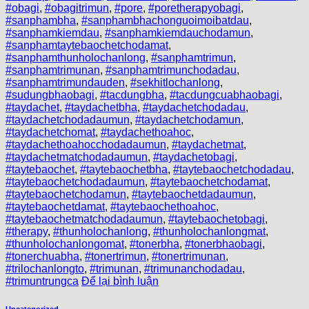
#obagi
,
#obagitrimun
,
#pore
,
#poretherapyobagi
,
#sanphambha
,
#sanphambhachonguoimoibatdau
,
#sanphamkiemdau
,
#sanphamkiemdauchodamun
,
#sanphamtaytebaochetchodamat
,
#sanphamthunholochanlong
,
#sanphamtrimun
,
#sanphamtrimunan
,
#sanphamtrimunchodadau
,
#sanphamtrimundauden
,
#sekhitlochanlong
,
#sudungbhaobagi
,
#tacdungbha
,
#tacdungcuabhaobagi
,
#taydachet
,
#taydachetbha
,
#taydachetchodadau
,
#taydachetchodadaumun
,
#taydachetchodamun
,
#taydachetchomat
,
#taydachethoahoc
,
#taydachethoahocchodadaumun
,
#taydachetmat
,
#taydachetmatchodadaumun
,
#taydachetobagi
,
#taytebaochet
,
#taytebaochetbha
,
#taytebaochetchodadau
,
#taytebaochetchodadaumun
,
#taytebaochetchodamat
,
#taytebaochetchodamun
,
#taytebaochetdadaumun
,
#taytebaochetdamat
,
#taytebaochethoahoc
,
#taytebaochetmatchodadaumun
,
#taytebaochetobagi
,
#therapy
,
#thunholochanlong
,
#thunholochanlongmat
,
#thunholochanlongomat
,
#tonerbha
,
#tonerbhaobagi
,
#tonerchuabha
,
#tonertrimun
,
#tonertrimunan
,
#trilochanlongto
,
#trimunan
,
#trimunanchodadau
,
#trimuntrungca
Để lại bình luận