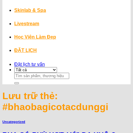
Skinlab & Spa
Livestream
Học Viện Làm Đẹp
ĐẶT LỊCH
Đặt lịch tư vấn
Search
for:
Lưu trữ thẻ:
#bhaobagicotacdunggi
Uncategorized