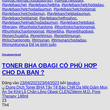
#taydachetmatchodadaumun
,
#taydachetobagi
,
#taytebaochet
,
#taytebaochetbha
,
#taytebaochetchodadau
,
#taytebaochetchodadaumun
,
#taytebaochetchodamat
,
#taytebaochetchodamun
,
#taytebaochetdadaumun
,
#taytebaochetdamat
,
#taytebaochethoahoc
,
#taytebaochetmatchodadaumun
,
#taytebaochetobagi
,
#therapy
,
#thunholochanlong
,
#thunholochanlongmat
,
#thunholochanlongomat
,
#tonerbha
,
#tonerbhaobagi
,
#tonerchuabha
,
#tonertrimun
,
#tonertrimunan
,
#trilochanlongto
,
#trimunan
,
#trimunanchodadau
,
#trimuntrungca
Để lại bình luận
Uncategorized
TONER BHA OBAGI CÓ PHÙ HỢP
CHO DA BẠN ?
Đăng vào
23/04/2023
23/04/2023
bởi
beutico
23
Th4