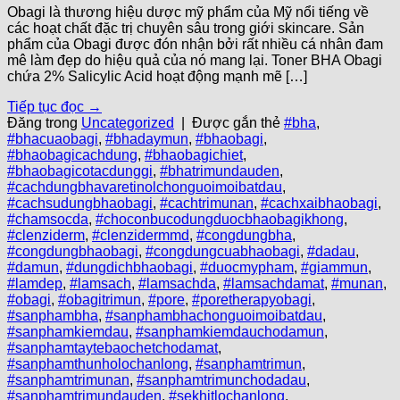
Obagi là thương hiệu dược mỹ phẩm của Mỹ nổi tiếng về
các hoạt chất đặc trị chuyên sâu trong giới skincare. Sản
phẩm của Obagi được đón nhận bởi rất nhiều cá nhân đam
mê làm đẹp do hiệu quả của nó mang lại. Toner BHA Obagi
chứa 2% Salicylic Acid hoạt động mạnh mẽ […]
Tiếp tục đọc
→
Đăng trong
Uncategorized
|
Được gắn thẻ
#bha
,
#bhacuaobagi
,
#bhadaymun
,
#bhaobagi
,
#bhaobagicachdung
,
#bhaobagichiet
,
#bhaobagicotacdunggi
,
#bhatrimundauden
,
#cachdungbhavaretinolchonguoimoibatdau
,
#cachsudungbhaobagi
,
#cachtrimunan
,
#cachxaibhaobagi
,
#chamsocda
,
#choconbucodungduocbhaobagikhong
,
#clenziderm
,
#clenzidermmd
,
#congdungbha
,
#congdungbhaobagi
,
#congdungcuabhaobagi
,
#dadau
,
#damun
,
#dungdichbhaobagi
,
#duocmypham
,
#giammun
,
#lamdep
,
#lamsach
,
#lamsachda
,
#lamsachdamat
,
#munan
,
#obagi
,
#obagitrimun
,
#pore
,
#poretherapyobagi
,
#sanphambha
,
#sanphambhachonguoimoibatdau
,
#sanphamkiemdau
,
#sanphamkiemdauchodamun
,
#sanphamtaytebaochetchodamat
,
#sanphamthunholochanlong
,
#sanphamtrimun
,
#sanphamtrimunan
,
#sanphamtrimunchodadau
,
#sanphamtrimundauden
,
#sekhitlochanlong
,