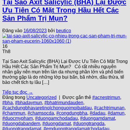
Tại Sao Axit Salicylic (BHA) Lại Được
Ưu Tiên Có Mặt Trong Hầu Hết Các
Sản Phẩm Trị Mụn?
Đăng vào
16/08/2023
bởi
beutico
16
Th8
Tại Sao Axit Salicylic (BHA) Lại Được Ưu Tiên Có Mặt Trong
Hầu Hết Các Sản Phẩm Trị Mụn? Có rất nhiều nguyên
nhân gây nên mụn trên làn da nhưng phần lớn và phổ biến
thường gặp là do những lớp bụi bẩn, bã nhờn, dầu thừa, tế
bào chết tích tụ lâu […]
Tiếp tục đọc
→
Đăng trong
Uncategorized
|
Được gắn thẻ
#acnestrimun
,
#bha
,
#bhadaymun
,
#bhatrimundauden
,
#cachdungbhavaretinolchonguoimoibatdau
,
#cachtrimunan
,
#chammun
,
#chamsocda
,
#congdungbha
,
#dadau
,
#damun
,
#duocmypham
,
#duongamchodadau
,
#duongamdamat
,
#duongdabandem
,
#duongdamat
,
#duongtrangda
,
#duongtrangdamat
,
#emduongtrangdamatchodadau
,