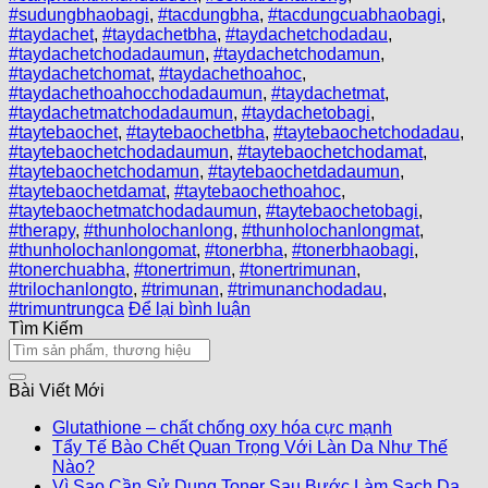
#sudungbhaobagi
,
#tacdungbha
,
#tacdungcuabhaobagi
,
#taydachet
,
#taydachetbha
,
#taydachetchodadau
,
#taydachetchodadaumun
,
#taydachetchodamun
,
#taydachetchomat
,
#taydachethoahoc
,
#taydachethoahocchodadaumun
,
#taydachetmat
,
#taydachetmatchodadaumun
,
#taydachetobagi
,
#taytebaochet
,
#taytebaochetbha
,
#taytebaochetchodadau
,
#taytebaochetchodadaumun
,
#taytebaochetchodamat
,
#taytebaochetchodamun
,
#taytebaochetdadaumun
,
#taytebaochetdamat
,
#taytebaochethoahoc
,
#taytebaochetmatchodadaumun
,
#taytebaochetobagi
,
#therapy
,
#thunholochanlong
,
#thunholochanlongmat
,
#thunholochanlongomat
,
#tonerbha
,
#tonerbhaobagi
,
#tonerchuabha
,
#tonertrimun
,
#tonertrimunan
,
#trilochanlongto
,
#trimunan
,
#trimunanchodadau
,
#trimuntrungca
Để lại bình luận
Tìm Kiếm
Bài Viết Mới
Glutathione – chất chống oxy hóa cực mạnh
Tẩy Tế Bào Chết Quan Trọng Với Làn Da Như Thế
Nào?
Vì Sao Cần Sử Dụng Toner Sau Bước Làm Sạch Da