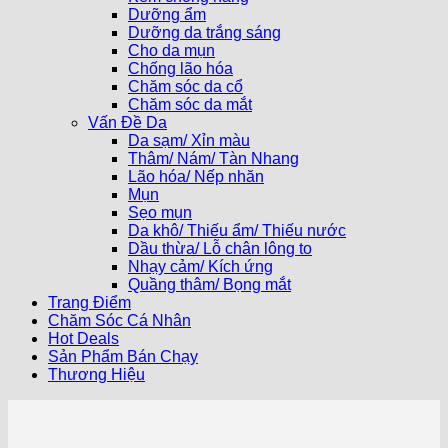
Dưỡng ẩm
Dưỡng da trắng sáng
Cho da mụn
Chống lão hóa
Chăm sóc da cổ
Chăm sóc da mắt
Vấn Đề Da
Da sạm/ Xỉn màu
Thâm/ Nám/ Tàn Nhang
Lão hóa/ Nếp nhăn
Mụn
Sẹo mụn
Da khô/ Thiếu ẩm/ Thiếu nước
Dầu thừa/ Lỗ chân lông to
Nhạy cảm/ Kích ứng
Quầng thâm/ Bọng mắt
Trang Điểm
Chăm Sóc Cá Nhân
Hot Deals
Sản Phẩm Bán Chạy
Thương Hiệu