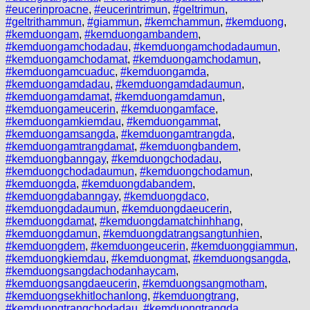
#eucerinproacne
,
#eucerintrimun
,
#geltrimun
,
#geltrithammun
,
#giammun
,
#kemchammun
,
#kemduong
,
#kemduongam
,
#kemduongambandem
,
#kemduongamchodadau
,
#kemduongamchodadaumun
,
#kemduongamchodamat
,
#kemduongamchodamun
,
#kemduongamcuaduc
,
#kemduongamda
,
#kemduongamdadau
,
#kemduongamdadaumun
,
#kemduongamdamat
,
#kemduongamdamun
,
#kemduongameucerin
,
#kemduongamface
,
#kemduongamkiemdau
,
#kemduongammat
,
#kemduongamsangda
,
#kemduongamtrangda
,
#kemduongamtrangdamat
,
#kemduongbandem
,
#kemduongbanngay
,
#kemduongchodadau
,
#kemduongchodadaumun
,
#kemduongchodamun
,
#kemduongda
,
#kemduongdabandem
,
#kemduongdabanngay
,
#kemduongdaco
,
#kemduongdadaumun
,
#kemduongdaeucerin
,
#kemduongdamat
,
#kemduongdamatchinhhang
,
#kemduongdamun
,
#kemduongdatrangsangtunhien
,
#kemduongdem
,
#kemduongeucerin
,
#kemduonggiammun
,
#kemduongkiemdau
,
#kemduongmat
,
#kemduongsangda
,
#kemduongsangdachodanhaycam
,
#kemduongsangdaeucerin
,
#kemduongsangmotham
,
#kemduongsekhitlochanlong
,
#kemduongtrang
,
#kemduongtrangchodadau
,
#kemduongtrangda
,