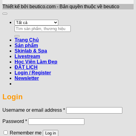
Thiết kế bởi beutico.com - Bản quyền thuộc về beutico
Search
for:
Trang Chủ
Sản phẩm
Skinlab & Spa
Livestream
Học Viện Làm Đẹp
ĐẶT LỊCH
Login / Register
Newsletter
Login
Required
Username or email address
*
Required
Password
*
Remember me
Log in