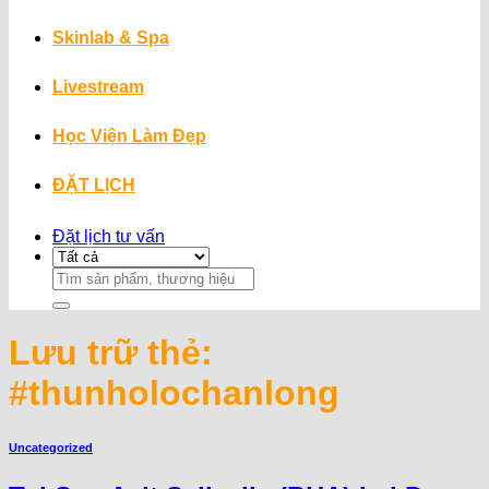
Skinlab & Spa
Livestream
Học Viện Làm Đẹp
ĐẶT LỊCH
Đặt lịch tư vấn
Search
for:
Lưu trữ thẻ:
#thunholochanlong
Uncategorized