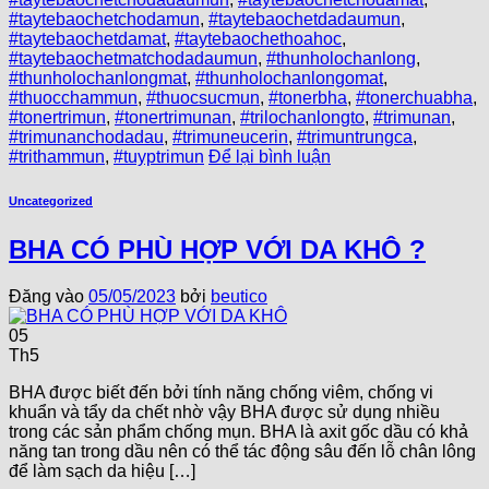
#taytebaochetchodamun
,
#taytebaochetdadaumun
,
#taytebaochetdamat
,
#taytebaochethoahoc
,
#taytebaochetmatchodadaumun
,
#thunholochanlong
,
#thunholochanlongmat
,
#thunholochanlongomat
,
#thuocchammun
,
#thuocsucmun
,
#tonerbha
,
#tonerchuabha
,
#tonertrimun
,
#tonertrimunan
,
#trilochanlongto
,
#trimunan
,
#trimunanchodadau
,
#trimuneucerin
,
#trimuntrungca
,
#trithammun
,
#tuyptrimun
Để lại bình luận
Uncategorized
BHA CÓ PHÙ HỢP VỚI DA KHÔ ?
Đăng vào
05/05/2023
bởi
beutico
05
Th5
BHA được biết đến bởi tính năng chống viêm, chống vi
khuẩn và tẩy da chết nhờ vậy BHA được sử dụng nhiều
trong các sản phẩm chống mụn. BHA là axit gốc dầu có khả
năng tan trong dầu nên có thể tác động sâu đến lỗ chân lông
để làm sạch da hiệu […]