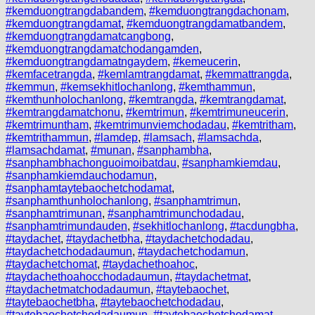
#kemduongtrangdabandem
,
#kemduongtrangdachonam
,
#kemduongtrangdamat
,
#kemduongtrangdamatbandem
,
#kemduongtrangdamatcangbong
,
#kemduongtrangdamatchodangamden
,
#kemduongtrangdamatngaydem
,
#kemeucerin
,
#kemfacetrangda
,
#kemlamtrangdamat
,
#kemmattrangda
,
#kemmun
,
#kemsekhitlochanlong
,
#kemthammun
,
#kemthunholochanlong
,
#kemtrangda
,
#kemtrangdamat
,
#kemtrangdamatchonu
,
#kemtrimun
,
#kemtrimuneucerin
,
#kemtrimuntham
,
#kemtrimunviemchodadau
,
#kemtritham
,
#kemtrithammun
,
#lamdep
,
#lamsach
,
#lamsachda
,
#lamsachdamat
,
#munan
,
#sanphambha
,
#sanphambhachonguoimoibatdau
,
#sanphamkiemdau
,
#sanphamkiemdauchodamun
,
#sanphamtaytebaochetchodamat
,
#sanphamthunholochanlong
,
#sanphamtrimun
,
#sanphamtrimunan
,
#sanphamtrimunchodadau
,
#sanphamtrimundauden
,
#sekhitlochanlong
,
#tacdungbha
,
#taydachet
,
#taydachetbha
,
#taydachetchodadau
,
#taydachetchodadaumun
,
#taydachetchodamun
,
#taydachetchomat
,
#taydachethoahoc
,
#taydachethoahocchodadaumun
,
#taydachetmat
,
#taydachetmatchodadaumun
,
#taytebaochet
,
#taytebaochetbha
,
#taytebaochetchodadau
,
#taytebaochetchodadaumun
,
#taytebaochetchodamat
,