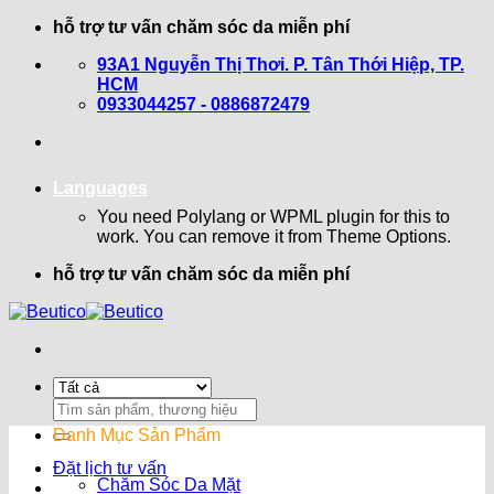
Bỏ
hỗ trợ tư vấn chăm sóc da miễn phí
qua
93A1 Nguyễn Thị Thơi. P. Tân Thới Hiệp, TP.
nội
HCM
dung
0933044257 - 0886872479
Languages
You need Polylang or WPML plugin for this to
work. You can remove it from Theme Options.
hỗ trợ tư vấn chăm sóc da miễn phí
Search
for:
Danh Mục Sản Phẩm
Đặt lịch tư vấn
Chăm Sóc Da Mặt