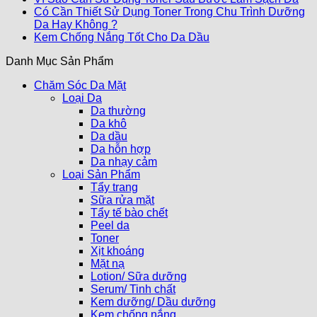
Có Cần Thiết Sử Dụng Toner Trong Chu Trình Dưỡng
Da Hay Không ?
Kem Chống Nắng Tốt Cho Da Dầu
Danh Mục Sản Phẩm
Chăm Sóc Da Mặt
Loại Da
Da thường
Da khô
Da dầu
Da hỗn hợp
Da nhạy cảm
Loại Sản Phẩm
Tẩy trang
Sữa rửa mặt
Tẩy tế bào chết
Peel da
Toner
Xịt khoáng
Mặt nạ
Lotion/ Sữa dưỡng
Serum/ Tinh chất
Kem dưỡng/ Dầu dưỡng
Kem chống nắng