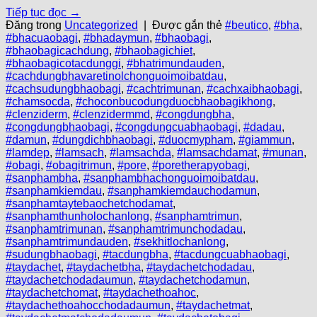
Tiếp tục đọc
→
Đăng trong
Uncategorized
|
Được gắn thẻ
#beutico
,
#bha
,
#bhacuaobagi
,
#bhadaymun
,
#bhaobagi
,
#bhaobagicachdung
,
#bhaobagichiet
,
#bhaobagicotacdunggi
,
#bhatrimundauden
,
#cachdungbhavaretinolchonguoimoibatdau
,
#cachsudungbhaobagi
,
#cachtrimunan
,
#cachxaibhaobagi
,
#chamsocda
,
#choconbucodungduocbhaobagikhong
,
#clenziderm
,
#clenzidermmd
,
#congdungbha
,
#congdungbhaobagi
,
#congdungcuabhaobagi
,
#dadau
,
#damun
,
#dungdichbhaobagi
,
#duocmypham
,
#giammun
,
#lamdep
,
#lamsach
,
#lamsachda
,
#lamsachdamat
,
#munan
,
#obagi
,
#obagitrimun
,
#pore
,
#poretherapyobagi
,
#sanphambha
,
#sanphambhachonguoimoibatdau
,
#sanphamkiemdau
,
#sanphamkiemdauchodamun
,
#sanphamtaytebaochetchodamat
,
#sanphamthunholochanlong
,
#sanphamtrimun
,
#sanphamtrimunan
,
#sanphamtrimunchodadau
,
#sanphamtrimundauden
,
#sekhitlochanlong
,
#sudungbhaobagi
,
#tacdungbha
,
#tacdungcuabhaobagi
,
#taydachet
,
#taydachetbha
,
#taydachetchodadau
,
#taydachetchodadaumun
,
#taydachetchodamun
,
#taydachetchomat
,
#taydachethoahoc
,
#taydachethoahocchodadaumun
,
#taydachetmat
,