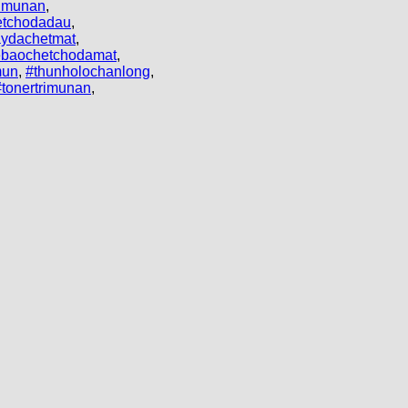
imunan
,
etchodadau
,
aydachetmat
,
ebaochetchodamat
,
mun
,
#thunholochanlong
,
#tonertrimunan
,