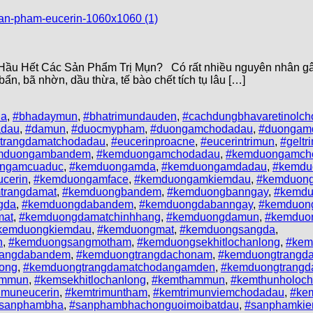
g Hầu Hết Các Sản Phẩm Trị Mụn? Có rất nhiều nguyên nhân gâ
n, bã nhờn, dầu thừa, tế bào chết tích tụ lâu […]
ha
,
#bhadaymun
,
#bhatrimundauden
,
#cachdungbhavaretinolch
adau
,
#damun
,
#duocmypham
,
#duongamchodadau
,
#duongam
trangdamatchodadau
,
#eucerinproacne
,
#eucerintrimun
,
#geltr
mduongambandem
,
#kemduongamchodadau
,
#kemduongamch
ngamcuaduc
,
#kemduongamda
,
#kemduongamdadau
,
#kemdu
cerin
,
#kemduongamface
,
#kemduongamkiemdau
,
#kemduon
trangdamat
,
#kemduongbandem
,
#kemduongbanngay
,
#kemdu
gda
,
#kemduongdabandem
,
#kemduongdabanngay
,
#kemduon
mat
,
#kemduongdamatchinhhang
,
#kemduongdamun
,
#kemduon
kemduongkiemdau
,
#kemduongmat
,
#kemduongsangda
,
n
,
#kemduongsangmotham
,
#kemduongsekhitlochanlong
,
#kem
rangdabandem
,
#kemduongtrangdachonam
,
#kemduongtrangd
ong
,
#kemduongtrangdamatchodangamden
,
#kemduongtrang
emmun
,
#kemsekhitlochanlong
,
#kemthammun
,
#kemthunholoch
imuneucerin
,
#kemtrimuntham
,
#kemtrimunviemchodadau
,
#kem
sanphambha
,
#sanphambhachonguoimoibatdau
,
#sanphamki