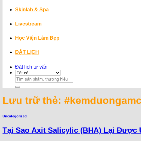
Skinlab & Spa
Livestream
Học Viện Làm Đẹp
ĐẶT LỊCH
Đặt lịch tư vấn
Search
for:
Lưu trữ thẻ:
#kemduongam
Uncategorized
Tại Sao Axit Salicylic (BHA) Lại Đượ