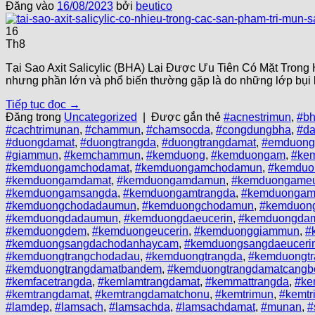
Đăng vào
16/08/2023
bởi
beutico
16
Th8
Tại Sao Axit Salicylic (BHA) Lại Được Ưu Tiên Có Mặt Tron
nhưng phần lớn và phổ biến thường gặp là do những lớp bụi bẩ
Tiếp tục đọc
→
Đăng trong
Uncategorized
|
Được gắn thẻ
#acnestrimun
,
#b
#cachtrimunan
,
#chammun
,
#chamsocda
,
#congdungbha
,
#d
#duongdamat
,
#duongtrangda
,
#duongtrangdamat
,
#emduong
#giammun
,
#kemchammun
,
#kemduong
,
#kemduongam
,
#ke
#kemduongamchodamat
,
#kemduongamchodamun
,
#kemduo
#kemduongamdamat
,
#kemduongamdamun
,
#kemduongameu
#kemduongamsangda
,
#kemduongamtrangda
,
#kemduongam
#kemduongchodadaumun
,
#kemduongchodamun
,
#kemduon
#kemduongdadaumun
,
#kemduongdaeucerin
,
#kemduongda
#kemduongdem
,
#kemduongeucerin
,
#kemduonggiammun
,
#
#kemduongsangdachodanhaycam
,
#kemduongsangdaeuceri
#kemduongtrangchodadau
,
#kemduongtrangda
,
#kemduongt
#kemduongtrangdamatbandem
,
#kemduongtrangdamatcangb
#kemfacetrangda
,
#kemlamtrangdamat
,
#kemmattrangda
,
#k
#kemtrangdamat
,
#kemtrangdamatchonu
,
#kemtrimun
,
#kemtr
#lamdep
,
#lamsach
,
#lamsachda
,
#lamsachdamat
,
#munan
,
#