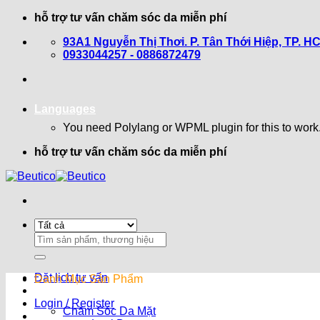
Bỏ
hỗ trợ tư vấn chăm sóc da miễn phí
qua
93A1 Nguyễn Thị Thơi. P. Tân Thới Hiệp, TP. H
nội
0933044257 - 0886872479
dung
Languages
You need Polylang or WPML plugin for this to work
hỗ trợ tư vấn chăm sóc da miễn phí
Search
for:
Đặt lịch tư vấn
Danh Mục Sản Phẩm
Login / Register
Chăm Sóc Da Mặt