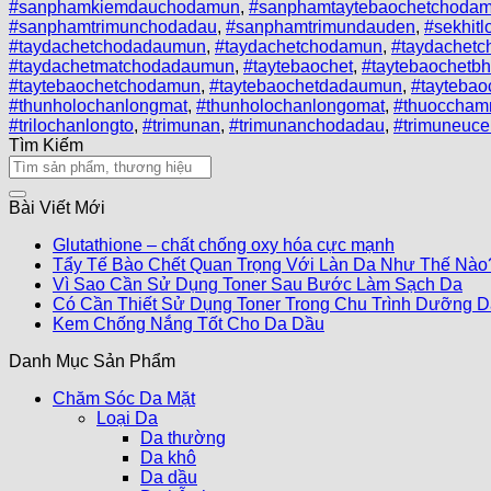
#sanphamkiemdauchodamun
,
#sanphamtaytebaochetchodam
#sanphamtrimunchodadau
,
#sanphamtrimundauden
,
#sekhit
#taydachetchodadaumun
,
#taydachetchodamun
,
#taydachetc
#taydachetmatchodadaumun
,
#taytebaochet
,
#taytebaochetb
#taytebaochetchodamun
,
#taytebaochetdadaumun
,
#taytebao
#thunholochanlongmat
,
#thunholochanlongomat
,
#thuoccha
#trilochanlongto
,
#trimunan
,
#trimunanchodadau
,
#trimuneuce
Tìm Kiếm
Bài Viết Mới
Glutathione – chất chống oxy hóa cực mạnh
Tẩy Tế Bào Chết Quan Trọng Với Làn Da Như Thế Nào
Vì Sao Cần Sử Dụng Toner Sau Bước Làm Sạch Da
Có Cần Thiết Sử Dụng Toner Trong Chu Trình Dưỡng 
Kem Chống Nắng Tốt Cho Da Dầu
Danh Mục Sản Phẩm
Chăm Sóc Da Mặt
Loại Da
Da thường
Da khô
Da dầu