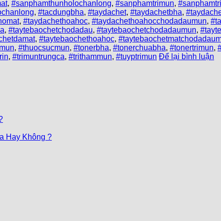
at
,
#sanphamthunholochanlong
,
#sanphamtrimun
,
#sanphamtr
lochanlong
,
#tacdungbha
,
#taydachet
,
#taydachetbha
,
#taydach
homat
,
#taydachethoahoc
,
#taydachethoahocchodadaumun
,
#t
ha
,
#taytebaochetchodadau
,
#taytebaochetchodadaumun
,
#tayt
chetdamat
,
#taytebaochethoahoc
,
#taytebaochetmatchodadau
mmun
,
#thuocsucmun
,
#tonerbha
,
#tonerchuabha
,
#tonertrimun
,
rin
,
#trimuntrungca
,
#trithammun
,
#tuyptrimun
Để lại bình luận
?
Da Hay Không ?