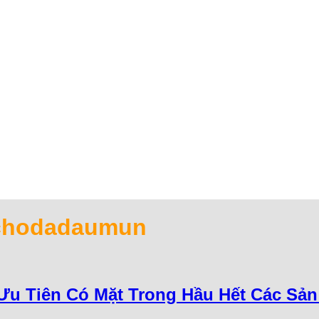
chodadaumun
c Ưu Tiên Có Mặt Trong Hầu Hết Các Sả