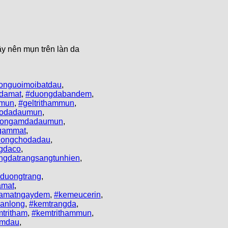
y nên mụn trên làn da
onguoimoibatdau
,
damat
,
#duongdabandem
,
imun
,
#geltrithammun
,
odadaumun
,
ongamdadaumun
,
gammat
,
ongchodadau
,
gdaco
,
gdatrangsangtunhien
,
duongtrang
,
amat
,
damatngaydem
,
#kemeucerin
,
anlong
,
#kemtrangda
,
tritham
,
#kemtrithammun
,
emdau
,