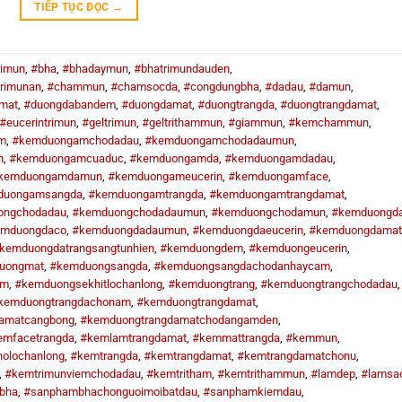
TIẾP TỤC ĐỌC
→
rimun
,
#bha
,
#bhadaymun
,
#bhatrimundauden
,
rimunan
,
#chammun
,
#chamsocda
,
#congdungbha
,
#dadau
,
#damun
,
mat
,
#duongdabandem
,
#duongdamat
,
#duongtrangda
,
#duongtrangdamat
,
#eucerintrimun
,
#geltrimun
,
#geltrithammun
,
#giammun
,
#kemchammun
,
m
,
#kemduongamchodadau
,
#kemduongamchodadaumun
,
n
,
#kemduongamcuaduc
,
#kemduongamda
,
#kemduongamdadau
,
kemduongamdamun
,
#kemduongameucerin
,
#kemduongamface
,
duongamsangda
,
#kemduongamtrangda
,
#kemduongamtrangdamat
,
ongchodadau
,
#kemduongchodadaumun
,
#kemduongchodamun
,
#kemduongd
emduongdaco
,
#kemduongdadaumun
,
#kemduongdaeucerin
,
#kemduongdamat
kemduongdatrangsangtunhien
,
#kemduongdem
,
#kemduongeucerin
,
uongmat
,
#kemduongsangda
,
#kemduongsangdachodanhaycam
,
am
,
#kemduongsekhitlochanlong
,
#kemduongtrang
,
#kemduongtrangchodadau
,
kemduongtrangdachonam
,
#kemduongtrangdamat
,
amatcangbong
,
#kemduongtrangdamatchodangamden
,
emfacetrangda
,
#kemlamtrangdamat
,
#kemmattrangda
,
#kemmun
,
olochanlong
,
#kemtrangda
,
#kemtrangdamat
,
#kemtrangdamatchonu
,
,
#kemtrimunviemchodadau
,
#kemtritham
,
#kemtrithammun
,
#lamdep
,
#lamsa
bha
,
#sanphambhachonguoimoibatdau
,
#sanphamkiemdau
,