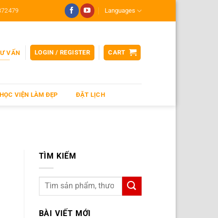
872479
Languages
LOGIN / REGISTER
CART
TƯ VẤN
HỌC VIỆN LÀM ĐẸP
ĐẶT LỊCH
TÌM KIẾM
BÀI VIẾT MỚI