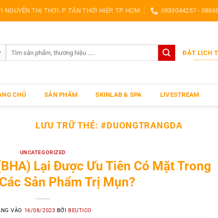
1 NGUYỄN THỊ THƠI. P. TÂN THỚI HIỆP, TP. HCM
0933044257 - 0886
Search
ĐẶT LỊCH 
for:
ANG CHỦ
SẢN PHẨM
SKINLAB & SPA
LIVESTREAM
LƯU TRỮ THẺ:
#DUONGTRANGDA
UNCATEGORIZED
c (BHA) Lại Được Ưu Tiên Có Mặt Trong
 Các Sản Phẩm Trị Mụn?
ĂNG VÀO
16/08/2023
BỞI
BEUTICO