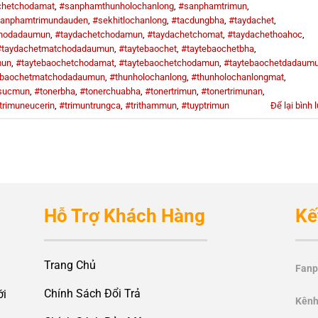
chetchodamat
,
#sanphamthunholochanlong
,
#sanphamtrimun
,
anphamtrimundauden
,
#sekhitlochanlong
,
#tacdungbha
,
#taydachet
,
chodadaumun
,
#taydachetchodamun
,
#taydachetchomat
,
#taydachethoahoc
,
#taydachetmatchodadaumun
,
#taytebaochet
,
#taytebaochetbha
,
mun
,
#taytebaochetchodamat
,
#taytebaochetchodamun
,
#taytebaochetdadaum
ebaochetmatchodadaumun
,
#thunholochanlong
,
#thunholochanlongmat
,
sucmun
,
#tonerbha
,
#tonerchuabha
,
#tonertrimun
,
#tonertrimunan
,
trimuneucerin
,
#trimuntrungca
,
#trithammun
,
#tuyptrimun
Để lại bình 
Hỗ Trợ Khách Hàng
Kế
Trang Chủ
Fanp
Chính Sách Đổi Trả
ới
Kênh