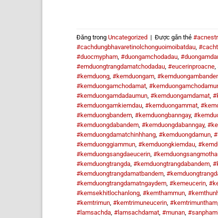
Đăng trong
Uncategorized
|
Được gắn thẻ
#acnest
#cachdungbhavaretinolchonguoimoibatdau
,
#cacht
#duocmypham
,
#duongamchodadau
,
#duongamda
#emduongtrangdamatchodadau
,
#eucerinproacne
,
#kemduong
,
#kemduongam
,
#kemduongambande
#kemduongamchodamat
,
#kemduongamchodamu
#kemduongamdadaumun
,
#kemduongamdamat
,
#
#kemduongamkiemdau
,
#kemduongammat
,
#kem
#kemduongbandem
,
#kemduongbanngay
,
#kemdu
#kemduongdabandem
,
#kemduongdabanngay
,
#k
#kemduongdamatchinhhang
,
#kemduongdamun
,
#
#kemduonggiammun
,
#kemduongkiemdau
,
#kemd
#kemduongsangdaeucerin
,
#kemduongsangmoth
#kemduongtrangda
,
#kemduongtrangdabandem
,
#
#kemduongtrangdamatbandem
,
#kemduongtrangd
#kemduongtrangdamatngaydem
,
#kemeucerin
,
#k
#kemsekhitlochanlong
,
#kemthammun
,
#kemthunh
#kemtrimun
,
#kemtrimuneucerin
,
#kemtrimuntham
#lamsachda
,
#lamsachdamat
,
#munan
,
#sanpham