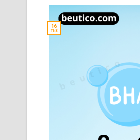
16
Th8