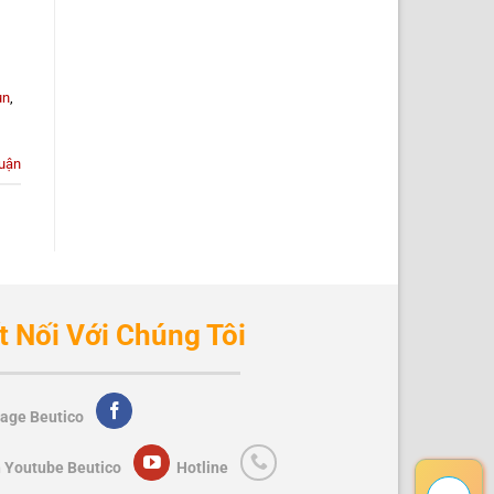
un
,
luận
t Nối Với Chúng Tôi
age Beutico
 Youtube Beutico
Hotline