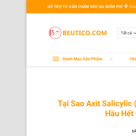
Bỏ
93A
HỖ TRỢ TƯ VẤN CHĂM SÓC DA MIỄN PHÍ
qua
nội
dung
Danh Mục Sản Phẩm
TR
Tại Sao Axit Salicyli
Hầu Hết
Đ