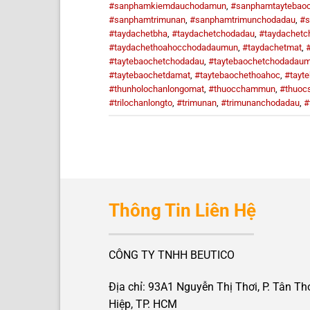
#sanphamkiemdauchodamun
,
#sanphamtaytebao
#sanphamtrimunan
,
#sanphamtrimunchodadau
,
#s
#taydachetbha
,
#taydachetchodadau
,
#taydachet
#taydachethoahocchodadaumun
,
#taydachetmat
,
#taytebaochetchodadau
,
#taytebaochetchodadau
#taytebaochetdamat
,
#taytebaochethoahoc
,
#tayt
#thunholochanlongomat
,
#thuocchammun
,
#thuoc
#trilochanlongto
,
#trimunan
,
#trimunanchodadau
,
#
Thông Tin Liên Hệ
CÔNG TY TNHH BEUTICO
Địa chỉ: 93A1 Nguyễn Thị Thơi, P. Tân Th
Hiệp, TP. HCM