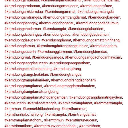
#kemduongamdadau
,
#kemduongamdadaumun
,
#kemduongamdamat
,
#kemduongamdamun
,
#kemduongameucerin
,
#kemduongamface
,
#kemduongamkiemdau
,
#kemduongammat
,
#kemduongamsangda
,
#kemduongamtrangda
,
#kemduongamtrangdamat
,
#kemduongbandem
,
#kemduongbanngay
,
#kemduongchodadau
,
#kemduongchodadaumun
,
#kemduongchodamun
,
#kemduongda
,
#kemduongdabandem
,
#kemduongdabanngay
,
#kemduongdaco
,
#kemduongdadaumun
,
#kemduongdaeucerin
,
#kemduongdamat
,
#kemduongdamatchinhhang
,
#kemduongdamun
,
#kemduongdatrangsangtunhien
,
#kemduongdem
,
#kemduongeucerin
,
#kemduonggiammun
,
#kemduongkiemdau
,
#kemduongmat
,
#kemduongsangda
,
#kemduongsangdachodanhaycam
,
#kemduongsangdaeucerin
,
#kemduongsangmotham
,
#kemduongsekhitlochanlong
,
#kemduongtrang
,
#kemduongtrangchodadau
,
#kemduongtrangda
,
#kemduongtrangdabandem
,
#kemduongtrangdachonam
,
#kemduongtrangdamat
,
#kemduongtrangdamatbandem
,
#kemduongtrangdamatcangbong
,
#kemduongtrangdamatchodangamden
,
#kemduongtrangdamatngaydem
,
#kemeucerin
,
#kemfacetrangda
,
#kemlamtrangdamat
,
#kemmattrangda
,
#kemmun
,
#kemsekhitlochanlong
,
#kemthammun
,
#kemthunholochanlong
,
#kemtrangda
,
#kemtrangdamat
,
#kemtrangdamatchonu
,
#kemtrimun
,
#kemtrimuneucerin
,
#kemtrimuntham
,
#kemtrimunviemchodadau
,
#kemtritham
,