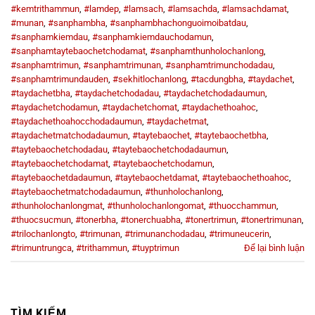
#kemtrithammun
,
#lamdep
,
#lamsach
,
#lamsachda
,
#lamsachdamat
,
#munan
,
#sanphambha
,
#sanphambhachonguoimoibatdau
,
#sanphamkiemdau
,
#sanphamkiemdauchodamun
,
#sanphamtaytebaochetchodamat
,
#sanphamthunholochanlong
,
#sanphamtrimun
,
#sanphamtrimunan
,
#sanphamtrimunchodadau
,
#sanphamtrimundauden
,
#sekhitlochanlong
,
#tacdungbha
,
#taydachet
,
#taydachetbha
,
#taydachetchodadau
,
#taydachetchodadaumun
,
#taydachetchodamun
,
#taydachetchomat
,
#taydachethoahoc
,
#taydachethoahocchodadaumun
,
#taydachetmat
,
#taydachetmatchodadaumun
,
#taytebaochet
,
#taytebaochetbha
,
#taytebaochetchodadau
,
#taytebaochetchodadaumun
,
#taytebaochetchodamat
,
#taytebaochetchodamun
,
#taytebaochetdadaumun
,
#taytebaochetdamat
,
#taytebaochethoahoc
,
#taytebaochetmatchodadaumun
,
#thunholochanlong
,
#thunholochanlongmat
,
#thunholochanlongomat
,
#thuocchammun
,
#thuocsucmun
,
#tonerbha
,
#tonerchuabha
,
#tonertrimun
,
#tonertrimunan
,
#trilochanlongto
,
#trimunan
,
#trimunanchodadau
,
#trimuneucerin
,
#trimuntrungca
,
#trithammun
,
#tuyptrimun
Để lại bình luận
TÌM KIẾM