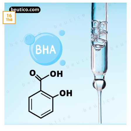
16
Th8