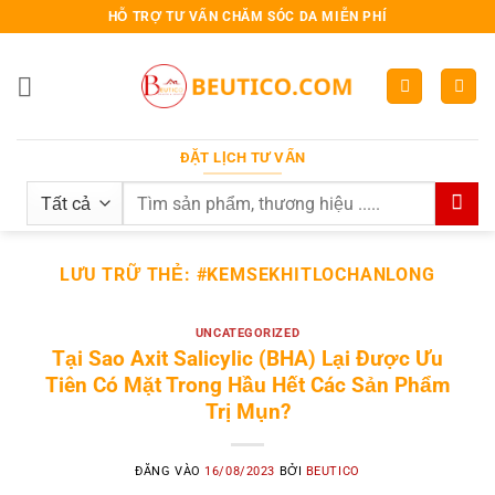
Bỏ
HỖ TRỢ TƯ VẤN CHĂM SÓC DA MIỄN PHÍ
qua
nội
dung
ĐẶT LỊCH TƯ VẤN
Search
for:
LƯU TRỮ THẺ:
#KEMSEKHITLOCHANLONG
UNCATEGORIZED
Tại Sao Axit Salicylic (BHA) Lại Được Ưu
Tiên Có Mặt Trong Hầu Hết Các Sản Phẩm
Trị Mụn?
ĐĂNG VÀO
16/08/2023
BỞI
BEUTICO