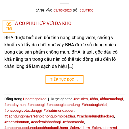
ĐĂNG VÀO
05/05/2023
BỞI
BEUTICO
05
Th5
BHA được biết đến bởi tính năng chống viêm, chống vi
khuẩn và tẩy da chết nhờ vậy BHA được sử dụng nhiều
trong các sản phẩm chống mụn. BHA là axit gốc dầu có
khả năng tan trong dầu nên có thể tác động sâu đến lỗ
chân lông để làm sạch da hiệu […]
TIẾP TỤC ĐỌC
→
Đăng trong
Uncategorized
|
Được gắn thẻ
#beutico
,
#bha
,
#bhacuaobagi
,
#bhadaymun
,
#bhaobagi
,
#bhaobagicachdung
,
#bhaobagichiet
,
#bhaobagicotacdunggi
,
#bhatrimundauden
,
#cachdungbhavaretinolchonguoimoibatdau
,
#cachsudungbhaobagi
,
#cachtrimunan
,
#cachxaibhaobagi
,
#chamsocda
,
#choconbucodungduocbhaobagikhong
,
#clenziderm
,
#clenzidermmd
,