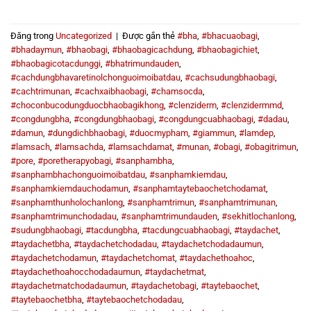
Đăng trong
Uncategorized
|
Được gắn thẻ
#bha
,
#bhacuaobagi
,
#bhadaymun
,
#bhaobagi
,
#bhaobagicachdung
,
#bhaobagichiet
,
#bhaobagicotacdunggi
,
#bhatrimundauden
,
#cachdungbhavaretinolchonguoimoibatdau
,
#cachsudungbhaobagi
,
#cachtrimunan
,
#cachxaibhaobagi
,
#chamsocda
,
#choconbucodungduocbhaobagikhong
,
#clenziderm
,
#clenzidermmd
,
#congdungbha
,
#congdungbhaobagi
,
#congdungcuabhaobagi
,
#dadau
,
#damun
,
#dungdichbhaobagi
,
#duocmypham
,
#giammun
,
#lamdep
,
#lamsach
,
#lamsachda
,
#lamsachdamat
,
#munan
,
#obagi
,
#obagitrimun
,
#pore
,
#poretherapyobagi
,
#sanphambha
,
#sanphambhachonguoimoibatdau
,
#sanphamkiemdau
,
#sanphamkiemdauchodamun
,
#sanphamtaytebaochetchodamat
,
#sanphamthunholochanlong
,
#sanphamtrimun
,
#sanphamtrimunan
,
#sanphamtrimunchodadau
,
#sanphamtrimundauden
,
#sekhitlochanlong
,
#sudungbhaobagi
,
#tacdungbha
,
#tacdungcuabhaobagi
,
#taydachet
,
#taydachetbha
,
#taydachetchodadau
,
#taydachetchodadaumun
,
#taydachetchodamun
,
#taydachetchomat
,
#taydachethoahoc
,
#taydachethoahocchodadaumun
,
#taydachetmat
,
#taydachetmatchodadaumun
,
#taydachetobagi
,
#taytebaochet
,
#taytebaochetbha
,
#taytebaochetchodadau
,