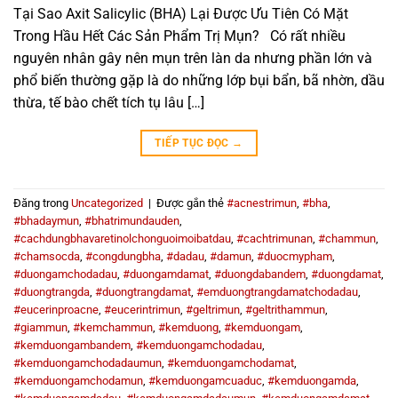
Tại Sao Axit Salicylic (BHA) Lại Được Ưu Tiên Có Mặt
Trong Hầu Hết Các Sản Phẩm Trị Mụn? Có rất nhiều
nguyên nhân gây nên mụn trên làn da nhưng phần lớn và
phổ biến thường gặp là do những lớp bụi bẩn, bã nhờn, dầu
thừa, tế bào chết tích tụ lâu […]
TIẾP TỤC ĐỌC
→
Đăng trong
Uncategorized
|
Được gắn thẻ
#acnestrimun
,
#bha
,
#bhadaymun
,
#bhatrimundauden
,
#cachdungbhavaretinolchonguoimoibatdau
,
#cachtrimunan
,
#chammun
,
#chamsocda
,
#congdungbha
,
#dadau
,
#damun
,
#duocmypham
,
#duongamchodadau
,
#duongamdamat
,
#duongdabandem
,
#duongdamat
,
#duongtrangda
,
#duongtrangdamat
,
#emduongtrangdamatchodadau
,
#eucerinproacne
,
#eucerintrimun
,
#geltrimun
,
#geltrithammun
,
#giammun
,
#kemchammun
,
#kemduong
,
#kemduongam
,
#kemduongambandem
,
#kemduongamchodadau
,
#kemduongamchodadaumun
,
#kemduongamchodamat
,
#kemduongamchodamun
,
#kemduongamcuaduc
,
#kemduongamda
,