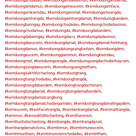
#kemduongamdadau
,
#kemduongamdadaumun
,
#kemduongamdamat
,
#kemduongamdamun
,
#kemduongameucerin
,
#kemduongamface
,
#kemduongamkiemdau
,
#kemduongammat
,
#kemduongamsangda
,
#kemduongamtrangda
,
#kemduongamtrangdamat
,
#kemduongbandem
,
#kemduongbanngay
,
#kemduongchodadau
,
#kemduongchodadaumun
,
#kemduongchodamun
,
#kemduongda
,
#kemduongdabandem
,
#kemduongdabanngay
,
#kemduongdaco
,
#kemduongdadaumun
,
#kemduongdaeucerin
,
#kemduongdamat
,
#kemduongdamatchinhhang
,
#kemduongdamun
,
#kemduongdatrangsangtunhien
,
#kemduongdem
,
#kemduongeucerin
,
#kemduonggiammun
,
#kemduongkiemdau
,
#kemduongmat
,
#kemduongsangda
,
#kemduongsangdachodanhaycam
,
#kemduongsangdaeucerin
,
#kemduongsangmotham
,
#kemduongsekhitlochanlong
,
#kemduongtrang
,
#kemduongtrangchodadau
,
#kemduongtrangda
,
#kemduongtrangdabandem
,
#kemduongtrangdachonam
,
#kemduongtrangdamat
,
#kemduongtrangdamatbandem
,
#kemduongtrangdamatcangbong
,
#kemduongtrangdamatchodangamden
,
#kemduongtrangdamatngaydem
,
#kemeucerin
,
#kemfacetrangda
,
#kemlamtrangdamat
,
#kemmattrangda
,
#kemmun
,
#kemsekhitlochanlong
,
#kemthammun
,
#kemthunholochanlong
,
#kemtrangda
,
#kemtrangdamat
,
#kemtrangdamatchonu
,
#kemtrimun
,
#kemtrimuneucerin
,
#kemtrimuntham
,
#kemtrimunviemchodadau
,
#kemtritham
,