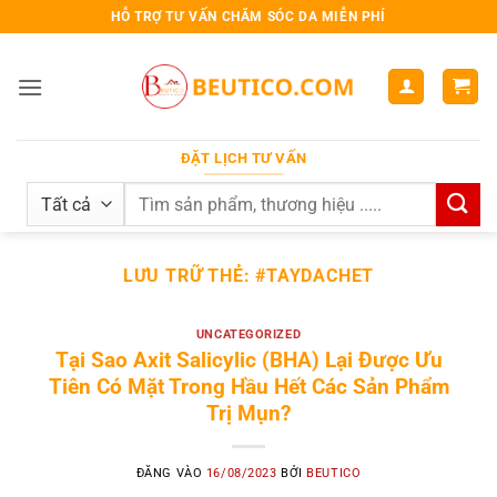
Bỏ
HỖ TRỢ TƯ VẤN CHĂM SÓC DA MIỄN PHÍ
qua
nội
dung
ĐẶT LỊCH TƯ VẤN
Search
for:
LƯU TRỮ THẺ:
#TAYDACHET
UNCATEGORIZED
Tại Sao Axit Salicylic (BHA) Lại Được Ưu
Tiên Có Mặt Trong Hầu Hết Các Sản Phẩm
Trị Mụn?
ĐĂNG VÀO
16/08/2023
BỞI
BEUTICO