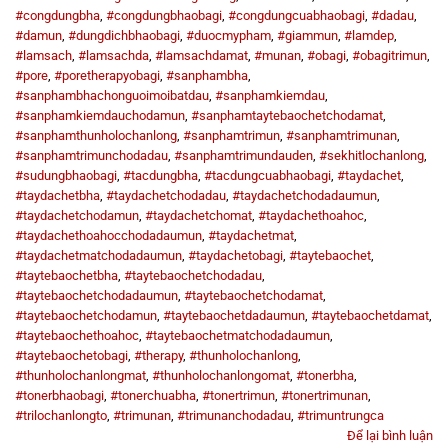
#congdungbha
,
#congdungbhaobagi
,
#congdungcuabhaobagi
,
#dadau
,
#damun
,
#dungdichbhaobagi
,
#duocmypham
,
#giammun
,
#lamdep
,
#lamsach
,
#lamsachda
,
#lamsachdamat
,
#munan
,
#obagi
,
#obagitrimun
,
#pore
,
#poretherapyobagi
,
#sanphambha
,
#sanphambhachonguoimoibatdau
,
#sanphamkiemdau
,
#sanphamkiemdauchodamun
,
#sanphamtaytebaochetchodamat
,
#sanphamthunholochanlong
,
#sanphamtrimun
,
#sanphamtrimunan
,
#sanphamtrimunchodadau
,
#sanphamtrimundauden
,
#sekhitlochanlong
,
#sudungbhaobagi
,
#tacdungbha
,
#tacdungcuabhaobagi
,
#taydachet
,
#taydachetbha
,
#taydachetchodadau
,
#taydachetchodadaumun
,
#taydachetchodamun
,
#taydachetchomat
,
#taydachethoahoc
,
#taydachethoahocchodadaumun
,
#taydachetmat
,
#taydachetmatchodadaumun
,
#taydachetobagi
,
#taytebaochet
,
#taytebaochetbha
,
#taytebaochetchodadau
,
#taytebaochetchodadaumun
,
#taytebaochetchodamat
,
#taytebaochetchodamun
,
#taytebaochetdadaumun
,
#taytebaochetdamat
,
#taytebaochethoahoc
,
#taytebaochetmatchodadaumun
,
#taytebaochetobagi
,
#therapy
,
#thunholochanlong
,
#thunholochanlongmat
,
#thunholochanlongomat
,
#tonerbha
,
#tonerbhaobagi
,
#tonerchuabha
,
#tonertrimun
,
#tonertrimunan
,
#trilochanlongto
,
#trimunan
,
#trimunanchodadau
,
#trimuntrungca
Để lại bình luận