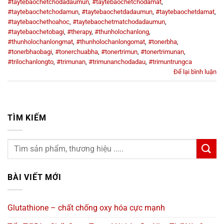
#taytebaochetchodadaumun
,
#taytebaochetchodamat
,
#taytebaochetchodamun
,
#taytebaochetdadaumun
,
#taytebaochetdamat
,
#taytebaochethoahoc
,
#taytebaochetmatchodadaumun
,
#taytebaochetobagi
,
#therapy
,
#thunholochanlong
,
#thunholochanlongmat
,
#thunholochanlongomat
,
#tonerbha
,
#tonerbhaobagi
,
#tonerchuabha
,
#tonertrimun
,
#tonertrimunan
,
#trilochanlongto
,
#trimunan
,
#trimunanchodadau
,
#trimuntrungca
Để lại bình luận
TÌM KIẾM
BÀI VIẾT MỚI
Glutathione – chất chống oxy hóa cực mạnh