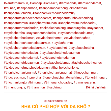
#kemtrithammun
,
#lamdep
,
#lamsach
,
#lamsachda
,
#lamsachdamat
,
#munan
,
#sanphambha
,
#sanphambhachonguoimoibatdau
,
#sanphamkiemdau
,
#sanphamkiemdauchodamun
,
#sanphamtaytebaochetchodamat
,
#sanphamthunholochanlong
,
#sanphamtrimun
,
#sanphamtrimunan
,
#sanphamtrimunchodadau
,
#sanphamtrimundauden
,
#sekhitlochanlong
,
#tacdungbha
,
#taydachet
,
#taydachetbha
,
#taydachetchodadau
,
#taydachetchodadaumun
,
#taydachetchodamun
,
#taydachetchomat
,
#taydachethoahoc
,
#taydachethoahocchodadaumun
,
#taydachetmat
,
#taydachetmatchodadaumun
,
#taytebaochet
,
#taytebaochetbha
,
#taytebaochetchodadau
,
#taytebaochetchodadaumun
,
#taytebaochetchodamat
,
#taytebaochetchodamun
,
#taytebaochetdadaumun
,
#taytebaochetdamat
,
#taytebaochethoahoc
,
#taytebaochetmatchodadaumun
,
#thunholochanlong
,
#thunholochanlongmat
,
#thunholochanlongomat
,
#thuocchammun
,
#thuocsucmun
,
#tonerbha
,
#tonerchuabha
,
#tonertrimun
,
#tonertrimunan
,
#trilochanlongto
,
#trimunan
,
#trimunanchodadau
,
#trimuneucerin
,
#trimuntrungca
,
#trithammun
,
#tuyptrimun
Để lại bình luận
UNCATEGORIZED
BHA CÓ PHÙ HỢP VỚI DA KHÔ ?