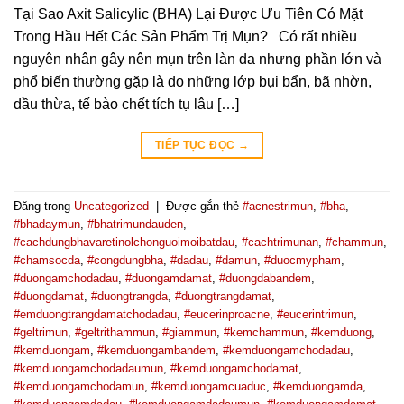
Tại Sao Axit Salicylic (BHA) Lại Được Ưu Tiên Có Mặt
Trong Hầu Hết Các Sản Phẩm Trị Mụn? Có rất nhiều
nguyên nhân gây nên mụn trên làn da nhưng phần lớn và
phổ biến thường gặp là do những lớp bụi bẩn, bã nhờn,
dầu thừa, tế bào chết tích tụ lâu […]
TIẾP TỤC ĐỌC
→
Đăng trong
Uncategorized
|
Được gắn thẻ
#acnestrimun
,
#bha
,
#bhadaymun
,
#bhatrimundauden
,
#cachdungbhavaretinolchonguoimoibatdau
,
#cachtrimunan
,
#chammun
,
#chamsocda
,
#congdungbha
,
#dadau
,
#damun
,
#duocmypham
,
#duongamchodadau
,
#duongamdamat
,
#duongdabandem
,
#duongdamat
,
#duongtrangda
,
#duongtrangdamat
,
#emduongtrangdamatchodadau
,
#eucerinproacne
,
#eucerintrimun
,
#geltrimun
,
#geltrithammun
,
#giammun
,
#kemchammun
,
#kemduong
,
#kemduongam
,
#kemduongambandem
,
#kemduongamchodadau
,
#kemduongamchodadaumun
,
#kemduongamchodamat
,
#kemduongamchodamun
,
#kemduongamcuaduc
,
#kemduongamda
,