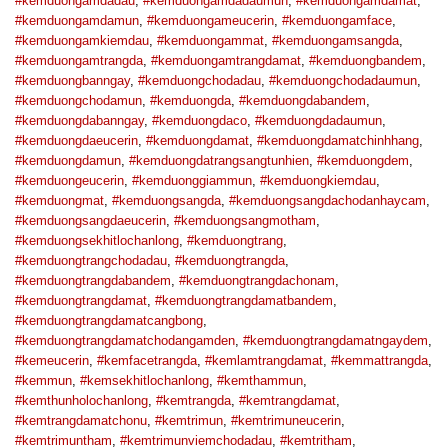
#kemduongamdadau
,
#kemduongamdadaumun
,
#kemduongamdamat
,
#kemduongamdamun
,
#kemduongameucerin
,
#kemduongamface
,
#kemduongamkiemdau
,
#kemduongammat
,
#kemduongamsangda
,
#kemduongamtrangda
,
#kemduongamtrangdamat
,
#kemduongbandem
,
#kemduongbanngay
,
#kemduongchodadau
,
#kemduongchodadaumun
,
#kemduongchodamun
,
#kemduongda
,
#kemduongdabandem
,
#kemduongdabanngay
,
#kemduongdaco
,
#kemduongdadaumun
,
#kemduongdaeucerin
,
#kemduongdamat
,
#kemduongdamatchinhhang
,
#kemduongdamun
,
#kemduongdatrangsangtunhien
,
#kemduongdem
,
#kemduongeucerin
,
#kemduonggiammun
,
#kemduongkiemdau
,
#kemduongmat
,
#kemduongsangda
,
#kemduongsangdachodanhaycam
,
#kemduongsangdaeucerin
,
#kemduongsangmotham
,
#kemduongsekhitlochanlong
,
#kemduongtrang
,
#kemduongtrangchodadau
,
#kemduongtrangda
,
#kemduongtrangdabandem
,
#kemduongtrangdachonam
,
#kemduongtrangdamat
,
#kemduongtrangdamatbandem
,
#kemduongtrangdamatcangbong
,
#kemduongtrangdamatchodangamden
,
#kemduongtrangdamatngaydem
,
#kemeucerin
,
#kemfacetrangda
,
#kemlamtrangdamat
,
#kemmattrangda
,
#kemmun
,
#kemsekhitlochanlong
,
#kemthammun
,
#kemthunholochanlong
,
#kemtrangda
,
#kemtrangdamat
,
#kemtrangdamatchonu
,
#kemtrimun
,
#kemtrimuneucerin
,
#kemtrimuntham
,
#kemtrimunviemchodadau
,
#kemtritham
,