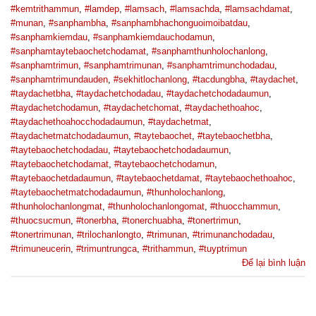
#kemtrithammun
,
#lamdep
,
#lamsach
,
#lamsachda
,
#lamsachdamat
,
#munan
,
#sanphambha
,
#sanphambhachonguoimoibatdau
,
#sanphamkiemdau
,
#sanphamkiemdauchodamun
,
#sanphamtaytebaochetchodamat
,
#sanphamthunholochanlong
,
#sanphamtrimun
,
#sanphamtrimunan
,
#sanphamtrimunchodadau
,
#sanphamtrimundauden
,
#sekhitlochanlong
,
#tacdungbha
,
#taydachet
,
#taydachetbha
,
#taydachetchodadau
,
#taydachetchodadaumun
,
#taydachetchodamun
,
#taydachetchomat
,
#taydachethoahoc
,
#taydachethoahocchodadaumun
,
#taydachetmat
,
#taydachetmatchodadaumun
,
#taytebaochet
,
#taytebaochetbha
,
#taytebaochetchodadau
,
#taytebaochetchodadaumun
,
#taytebaochetchodamat
,
#taytebaochetchodamun
,
#taytebaochetdadaumun
,
#taytebaochetdamat
,
#taytebaochethoahoc
,
#taytebaochetmatchodadaumun
,
#thunholochanlong
,
#thunholochanlongmat
,
#thunholochanlongomat
,
#thuocchammun
,
#thuocsucmun
,
#tonerbha
,
#tonerchuabha
,
#tonertrimun
,
#tonertrimunan
,
#trilochanlongto
,
#trimunan
,
#trimunanchodadau
,
#trimuneucerin
,
#trimuntrungca
,
#trithammun
,
#tuyptrimun
Để lại bình luận