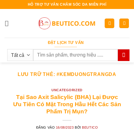
Bỏ
HỖ TRỢ TƯ VẤN CHĂM SÓC DA MIỄN PHÍ
qua
nội
dung
ĐẶT LỊCH TƯ VẤN
Search
for:
LƯU TRỮ THẺ:
#KEMDUONGTRANGDA
UNCATEGORIZED
Tại Sao Axit Salicylic (BHA) Lại Được
Ưu Tiên Có Mặt Trong Hầu Hết Các Sản
Phẩm Trị Mụn?
ĐĂNG VÀO
16/08/2023
BỞI
BEUTICO