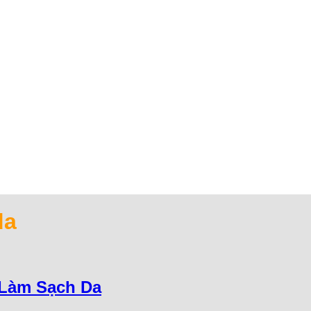
da
 Làm Sạch Da