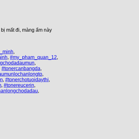
bị mất đi, màng ẩm này
_minh
,
inh
,
#my_pham_quan_12
,
ngchodadaumun
,
,
#tonercanbangda
,
aumunlochanlongto
,
un
,
#tonerchotuoidaythi
,
m
,
#tonereucerin
,
chanlongchodadau
,