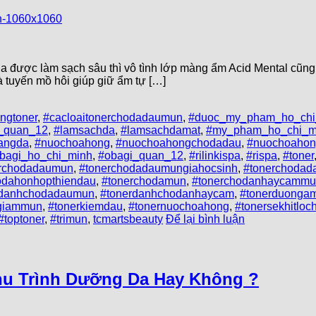
được làm sạch sâu thì vô tình lớp màng ẩm Acid Mental cũng 
và tuyến mồ hôi giúp giữ ẩm tự […]
ngtoner
,
#cacloaitonerchodadaumun
,
#duoc_my_pham_ho_chi
n_quan_12
,
#lamsachda
,
#lamsachdamat
,
#my_pham_ho_chi_m
angda
,
#nuochoahong
,
#nuochoahongchodadau
,
#nuochoaho
bagi_ho_chi_minh
,
#obagi_quan_12
,
#rilinkispa
,
#rispa
,
#toner
erchodadaumun
,
#tonerchodadaumungiahocsinh
,
#tonerchodad
odahonhopthiendau
,
#tonerchodamun
,
#tonerchodanhaycamm
rdanhchodadaumun
,
#tonerdanhchodanhaycam
,
#tonerduonga
rgiammun
,
#tonerkiemdau
,
#tonernuochoahong
,
#tonersekhitlo
#toptoner
,
#trimun
,
tcmartsbeauty
Để lại bình luận
hu Trình Dưỡng Da Hay Không ?