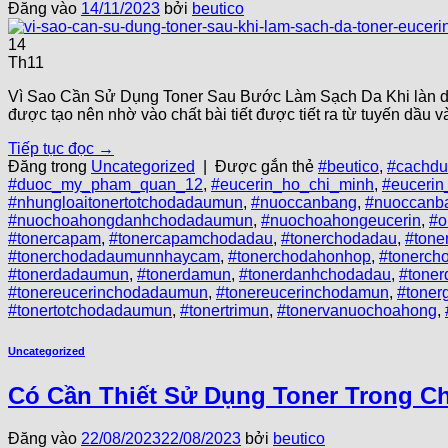
Đăng vào
14/11/2023
bởi
beutico
14
Th11
Vì Sao Cần Sử Dụng Toner Sau Bước Làm Sạch Da Khi làn da 
được tạo nên nhờ vào chất bài tiết được tiết ra từ tuyến dầu 
Tiếp tục đọc
→
Đăng trong
Uncategorized
|
Được gắn thẻ
#beutico
,
#cachdu
#duoc_my_pham_quan_12
,
#eucerin_ho_chi_minh
,
#euceri
#nhungloaitonertotchodadaumun
,
#nuoccanbang
,
#nuoccanb
#nuochoahongdanhchodadaumun
,
#nuochoahongeucerin
,
#o
#tonercapam
,
#tonercapamchodadau
,
#tonerchodadau
,
#ton
#tonerchodadaumunnhaycam
,
#tonerchodahonhop
,
#tonerch
#tonerdadaumun
,
#tonerdamun
,
#tonerdanhchodadau
,
#tone
#tonereucerinchodadaumun
,
#tonereucerinchodamun
,
#tone
#tonertotchodadaumun
,
#tonertrimun
,
#tonervanuochoahong
,
Uncategorized
Có Cần Thiết Sử Dụng Toner Trong C
Đăng vào
22/08/2023
22/08/2023
bởi
beutico