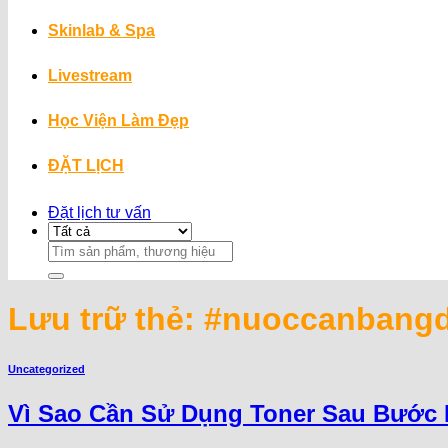
Skinlab & Spa
Livestream
Học Viện Làm Đẹp
ĐẶT LỊCH
Đặt lịch tư vấn
Search
for:
Lưu trữ thẻ:
#nuoccanbang
Uncategorized
Vì Sao Cần Sử Dụng Toner Sau Bước