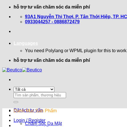
Bỏ
hỗ trợ tư vấn chăm sóc da miễn phí
qua
93A1 Nguyễn Thị Thơi. P. Tân Thới Hiệp, TP. H
nội
0933044257 - 0886872479
dung
Languages
You need Polylang or WPML plugin for this to work
hỗ trợ tư vấn chăm sóc da miễn phí
Search
for:
Đặt lịch tư vấn
Danh Mục Sản Phẩm
Login / Register
Chăm Sóc Da Mặt