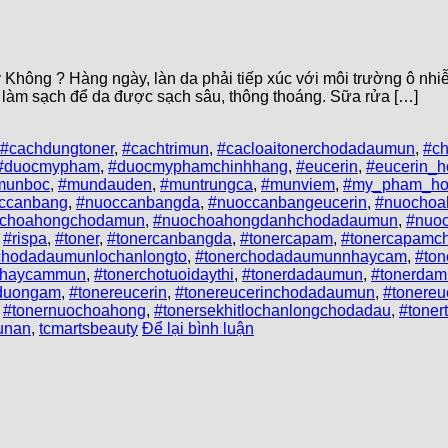
ông ? Hàng ngày, làn da phải tiếp xúc với môi trường ô nhiễ
h làm sạch để da được sạch sâu, thông thoáng. Sữa rửa […]
#cachdungtoner
,
#cachtrimun
,
#cacloaitonerchodadaumun
,
#c
#duocmypham
,
#duocmyphamchinhhang
,
#eucerin
,
#eucerin_h
munboc
,
#mundauden
,
#muntrungca
,
#munviem
,
#my_pham_ho
ccanbang
,
#nuoccanbangda
,
#nuoccanbangeucerin
,
#nuochoa
choahongchodamun
,
#nuochoahongdanhchodadaumun
,
#nuo
,
#rispa
,
#toner
,
#tonercanbangda
,
#tonercapam
,
#tonercapamc
chodadaumunlochanlongto
,
#tonerchodadaumunnhaycam
,
#to
nhaycammun
,
#tonerchotuoidaythi
,
#tonerdadaumun
,
#tonerdam
rduongam
,
#tonereucerin
,
#tonereucerinchodadaumun
,
#tonere
,
#tonernuochoahong
,
#tonersekhitlochanlongchodadau
,
#tone
unan
,
tcmartsbeauty
Để lại bình luận