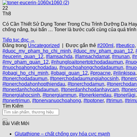
22
Th8
Có Cần Thiết Sử Dụng Toner Trong Chu Trình Dưỡng Da Hay Kh
chống nắng, bụi bẩn … Toner là bước cuối cùng của quá trìn
Tiếp tục đọc
→
Đăng trong
Uncategorized
|
Được gắn thẻ
#200ml
,
#beutico
,
#duoc_my_pham_ho_chi_minh
,
#duoc_my_pham_quan_12
,
#eucerin_quan_12
,
#lamsachda
,
#lamsachdamat
,
#munan
,
#
#my_pham_quan_12
,
#nhungloaitonertotchodadaumun
,
#nuo
#nuochoahongchodadau
,
#nuochoahongchodadaumun
,
#nuo
#obagi_ho_chi_minh
,
#obagi_quan_12
,
#proacne
,
#rilinkispa
#tonerchodadaumun
,
#tonerchodadaumungiahocsinh
,
#toner
#tonerchodahonhopthiendau
,
#tonerchodamun
,
#tonerchoda
#tonerdanhchodadaumun
,
#tonerdanhchodanhaycam
,
#tone
#tonergiahocsinh
,
#tonergiammun
,
#tonerkiemdau
,
#tonerlàgi
#tonertrimun
,
#tonervanuochoahong
,
#toptoner
,
#trimun
,
#trim
Tìm Kiếm
Bài Viết Mới
Glutathione – chất chống oxy hóa cực mạnh