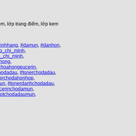
m, lớp trang điểm, lớp kem
hinhhang
,
#damun
,
#danhon
,
o_chi_minh
,
_chi_minh
,
hong
,
choahongeucerin
,
hodadau
,
#tonerchodadau
,
nerchodahonhop
,
un
,
#tonerdanhchodadau
,
ucerinchodamun
,
rtotchodadaumun
,