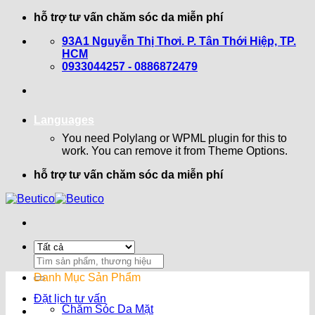
Bỏ
hỗ trợ tư vấn chăm sóc da miễn phí
qua
93A1 Nguyễn Thị Thơi. P. Tân Thới Hiệp, TP.
nội
HCM
dung
0933044257 - 0886872479
Languages
You need Polylang or WPML plugin for this to
work. You can remove it from Theme Options.
hỗ trợ tư vấn chăm sóc da miễn phí
Search
for:
Danh Mục Sản Phẩm
Đặt lịch tư vấn
Chăm Sóc Da Mặt