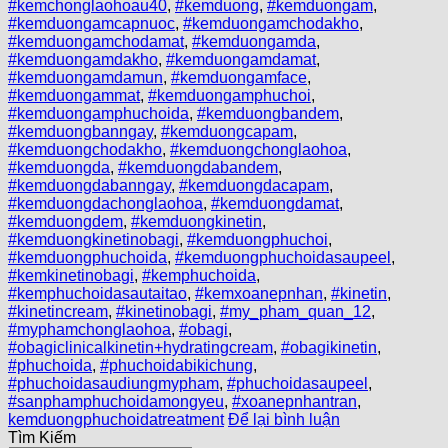
#kemchonglaohoau40
,
#kemduong
,
#kemduongam
,
#kemduongamcapnuoc
,
#kemduongamchodakho
,
#kemduongamchodamat
,
#kemduongamda
,
#kemduongamdakho
,
#kemduongamdamat
,
#kemduongamdamun
,
#kemduongamface
,
#kemduongammat
,
#kemduongamphuchoi
,
#kemduongamphuchoida
,
#kemduongbandem
,
#kemduongbanngay
,
#kemduongcapam
,
#kemduongchodakho
,
#kemduongchonglaohoa
,
#kemduongda
,
#kemduongdabandem
,
#kemduongdabanngay
,
#kemduongdacapam
,
#kemduongdachonglaohoa
,
#kemduongdamat
,
#kemduongdem
,
#kemduongkinetin
,
#kemduongkinetinobagi
,
#kemduongphuchoi
,
#kemduongphuchoida
,
#kemduongphuchoidasaupeel
,
#kemkinetinobagi
,
#kemphuchoida
,
#kemphuchoidasautaitao
,
#kemxoanepnhan
,
#kinetin
,
#kinetincream
,
#kinetinobagi
,
#my_pham_quan_12
,
#myphamchonglaohoa
,
#obagi
,
#obagiclinicalkinetin+hydratingcream
,
#obagikinetin
,
#phuchoida
,
#phuchoidabikichung
,
#phuchoidasaudiungmypham
,
#phuchoidasaupeel
,
#sanphamphuchoidamongyeu
,
#xoanepnhantran
,
kemduongphuchoidatreatment
Để lại bình luận
Tìm Kiếm