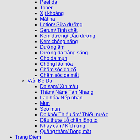
Peel da
Toner
Xịt khoáng
Mặt nạ
Lotion/ Sữa dưỡng
Serum/ Tinh chất
Kem dưỡng/ Dầu dưỡng
Kem chống nắng
Dưỡng ẩm
Dưỡng da trắng sáng
Cho da mụn
Chống lão hóa
Chăm sóc da cổ
Chăm sóc da mắt
Vấn Đề Da
Da sạm/ Xỉn màu
Thâm/ Nám/ Tàn Nhang
Lão hóa/ Nếp nhăn
Mụn
Sẹo mụn
Da khô/ Thiếu ẩm/ Thiếu nước
Dầu thừa/ Lỗ chân lông to
Nhạy cảm/ Kích ứng
Quầng thâm/ Bọng mắt
Trang Điểm