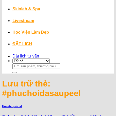
Skinlab & Spa
Livestream
Học Viện Làm Đẹp
ĐẶT LỊCH
Đặt lịch tư vấn
Search
for:
Lưu trữ thẻ:
#phuchoidasaupeel
Uncategorized