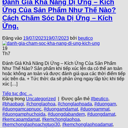
Đánh Giá Khả Năng Dị Ứng – Kích
Ứng Của Sản Phẩm Như Thế Nào?
Cách Chăm Sóc Da Dị Ứng – Kích
Ứng.
Đăng vào
19/07/2023
19/07/2023
bởi
beutico
19
Th7
Đánh Giá Khả Năng Dị Ứng – Kích Ứng Của Sản Phẩm
Như Thế Nào? Sản phẩm khi tiếp xúc lên da có thể an toàn
hoặc không an toàn và được đánh giá qua các thời điểm tiếp
xúc trên da. + Tức thời: da sẽ phản ứng ngay lập tức khi tiếp
xúc […]
Tiếp tục đọc
→
Đăng trong
Uncategorized
|
Được gắn thẻ
#beutico
,
#bhaobagi
,
#chonglaohoa
,
#chonglaohoada
,
#duongam
,
#duongamcapnuoc
,
#duongamdamat
,
#duongammat
,
#duongamphuchoida
,
#duongdabandem
,
#duongdamat
,
#kemcapamdamat
,
#kemchonglaohoa
,
#kemchonglaohoachotuoi30
,
#kemchonglaohoadamat
,