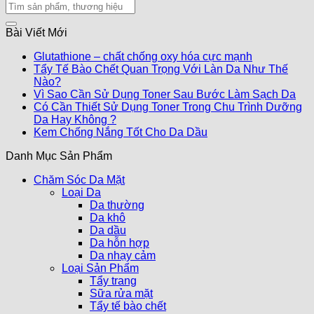
Bài Viết Mới
Glutathione – chất chống oxy hóa cực mạnh
Tẩy Tế Bào Chết Quan Trọng Với Làn Da Như Thế
Nào?
Vì Sao Cần Sử Dụng Toner Sau Bước Làm Sạch Da
Có Cần Thiết Sử Dụng Toner Trong Chu Trình Dưỡng
Da Hay Không ?
Kem Chống Nắng Tốt Cho Da Dầu
Danh Mục Sản Phẩm
Chăm Sóc Da Mặt
Loại Da
Da thường
Da khô
Da dầu
Da hỗn hợp
Da nhạy cảm
Loại Sản Phẩm
Tẩy trang
Sữa rửa mặt
Tẩy tế bào chết