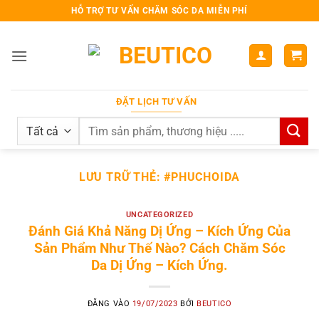
Bỏ
HỖ TRỢ TƯ VẤN CHĂM SÓC DA MIỄN PHÍ
qua
nội
dung
ĐẶT LỊCH TƯ VẤN
Search
for:
LƯU TRỮ THẺ:
#PHUCHOIDA
UNCATEGORIZED
Đánh Giá Khả Năng Dị Ứng – Kích Ứng Của
Sản Phẩm Như Thế Nào? Cách Chăm Sóc
Da Dị Ứng – Kích Ứng.
ĐĂNG VÀO
19/07/2023
BỞI
BEUTICO