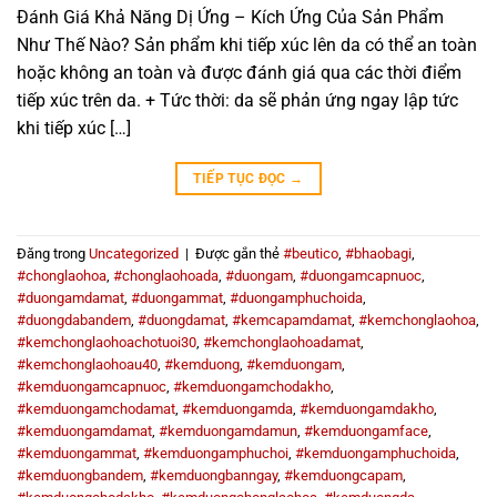
Đánh Giá Khả Năng Dị Ứng – Kích Ứng Của Sản Phẩm
Như Thế Nào? Sản phẩm khi tiếp xúc lên da có thể an toàn
hoặc không an toàn và được đánh giá qua các thời điểm
tiếp xúc trên da. + Tức thời: da sẽ phản ứng ngay lập tức
khi tiếp xúc […]
TIẾP TỤC ĐỌC
→
Đăng trong
Uncategorized
|
Được gắn thẻ
#beutico
,
#bhaobagi
,
#chonglaohoa
,
#chonglaohoada
,
#duongam
,
#duongamcapnuoc
,
#duongamdamat
,
#duongammat
,
#duongamphuchoida
,
#duongdabandem
,
#duongdamat
,
#kemcapamdamat
,
#kemchonglaohoa
,
#kemchonglaohoachotuoi30
,
#kemchonglaohoadamat
,
#kemchonglaohoau40
,
#kemduong
,
#kemduongam
,
#kemduongamcapnuoc
,
#kemduongamchodakho
,
#kemduongamchodamat
,
#kemduongamda
,
#kemduongamdakho
,
#kemduongamdamat
,
#kemduongamdamun
,
#kemduongamface
,
#kemduongammat
,
#kemduongamphuchoi
,
#kemduongamphuchoida
,
#kemduongbandem
,
#kemduongbanngay
,
#kemduongcapam
,