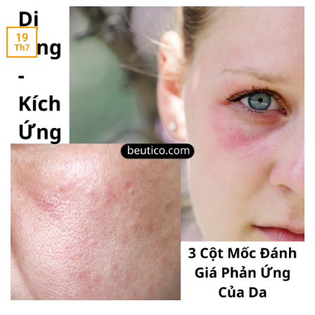
19
Th7