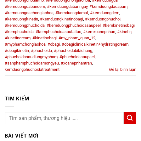
#kemduongchodakho
,
#kemduongchonglaohoa
,
#kemduongda
,
#kemduongdabandem
,
#kemduongdabanngay
,
#kemduongdacapam
,
#kemduongdachonglaohoa
,
#kemduongdamat
,
#kemduongdem
,
#kemduongkinetin
,
#kemduongkinetinobagi
,
#kemduongphuchoi
,
#kemduongphuchoida
,
#kemduongphuchoidasaupeel
,
#kemkinetinobagi
,
#kemphuchoida
,
#kemphuchoidasautaitao
,
#kemxoanepnhan
,
#kinetin
,
#kinetincream
,
#kinetinobagi
,
#my_pham_quan_12
,
#myphamchonglaohoa
,
#obagi
,
#obagiclinicalkinetin+hydratingcream
,
#obagikinetin
,
#phuchoida
,
#phuchoidabikichung
,
#phuchoidasaudiungmypham
,
#phuchoidasaupeel
,
#sanphamphuchoidamongyeu
,
#xoanepnhantran
,
kemduongphuchoidatreatment
Để lại bình luận
TÌM KIẾM
BÀI VIẾT MỚI