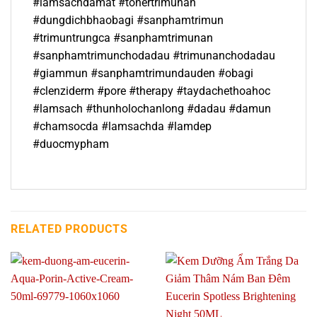
#lamsachdamat #tonertrimunan
#dungdichbhaobagi #sanphamtrimun
#trimuntrungca #sanphamtrimunan
#sanphamtrimunchodadau #trimunanchodadau
#giammun #sanphamtrimundauden #obagi
#clenziderm #pore #therapy #taydachethoahoc
#lamsach #thunholochanlong #dadau #damun
#chamsocda #lamsachda #lamdep
#duocmypham
RELATED PRODUCTS