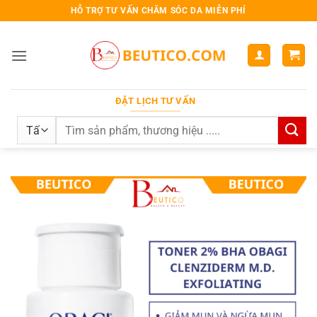
Bỏ
HỖ TRỢ TƯ VẤN CHĂM SÓC DA MIỄN PHÍ
qua
nội
dung
ĐẶT LỊCH TƯ VẤN
Search
for: