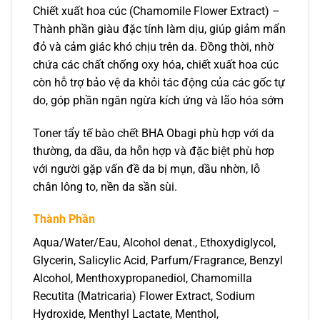
Chiết xuất hoa cúc (Chamomile Flower Extract) –
Thành phần giàu đặc tính làm dịu, giúp giảm mẩn
đỏ và cảm giác khó chịu trên da. Đồng thời, nhờ
chứa các chất chống oxy hóa, chiết xuất hoa cúc
còn hỗ trợ bảo vệ da khỏi tác động của các gốc tự
do, góp phần ngăn ngừa kích ứng và lão hóa sớm
Toner tẩy tế bào chết BHA Obagi phù hợp với da
thường, da dầu, da hỗn hợp và đặc biệt phù hơp
với người gặp vấn đề da bị mụn, dầu nhờn, lỗ
chân lông to, nền da sần sùi.
Thành Phần
Aqua/Water/Eau, Alcohol denat., Ethoxydiglycol,
Glycerin, Salicylic Acid, Parfum/Fragrance, Benzyl
Alcohol, Menthoxypropanediol, Chamomilla
Recutita (Matricaria) Flower Extract, Sodium
Hydroxide, Menthyl Lactate, Menthol,