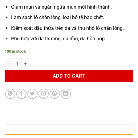
Giảm mụn và ngăn ngừa mụn mới hình thành.
Làm sạch lỗ chân lông, loại bỏ tế bào chết.
Kiểm soát dầu thừa trên da và thu nhỏ lỗ chân lông.
Phù hợp với da thường, da dầu, da hỗn hợp.
100 in stock
Dung Dịch Toner BHA Tẩy Tế Bào Chết Giảm Mụn Obagi CLENZIderm 
ADD TO CART