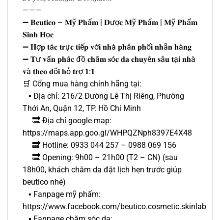
———
➖ 𝐁𝐞𝐮𝐭𝐢𝐜𝐨 – 𝐌ỹ 𝐏𝐡ẩ𝐦 | 𝐃ượ𝐜 𝐌ỹ 𝐏𝐡ẩ𝐦 | 𝐌ỹ 𝐏𝐡ẩ𝐦
𝐒𝐢𝐧𝐡 𝐇ọ𝐜
➖ 𝐇ợ𝐩 𝐭á𝐜 𝐭𝐫ự𝐜 𝐭𝐢ế𝐩 𝐯ớ𝐢 𝐧𝐡à 𝐩𝐡â𝐧 𝐩𝐡ố𝐢 𝐧𝐡ã𝐧 𝐡à𝐧𝐠
➖ 𝐓ư 𝐯ấ𝐧 𝐩𝐡á𝐜 đồ 𝐜𝐡ă𝐦 𝐬ó𝐜 𝐝𝐚 𝐜𝐡𝐮𝐲ê𝐧 𝐬â𝐮 𝐭ạ𝐢 𝐧𝐡à
𝐯à 𝐭𝐡𝐞𝐨 𝐝õ𝐢 𝐡ỗ 𝐭𝐫ợ 𝟏:𝟏
🛒 Cổng mua hàng chính hãng tại:
▪️ Địa chỉ: 216/2 Đường Lê Thị Riêng, Phường
Thới An, Quận 12, TP. Hồ Chí Minh
🔜 Địa chỉ google map:
https://maps.app.goo.gl/WHPQZNph8397E4X48
🔜 Hotline: 0933 044 257 – 0988 069 156
🔜 Opening: 9h00 – 21h00 (T2 – CN) (sau
18h00, khách chăm da đặt lịch hẹn trước giúp
beutico nhé)
▪️ Fanpage mỹ phẩm:
https://www.facebook.com/beutico.cosmetic.skinlab
▪️ Fanpage chăm sóc da: