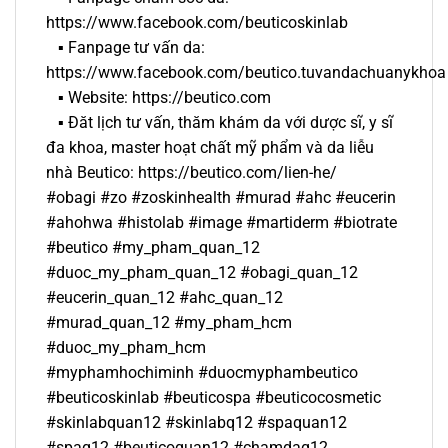
https://www.facebook.com/beuticoskinlab
▪️ Fanpage tư vấn da:
https://www.facebook.com/beutico.tuvandachuanykhoa
▪️ Website: https://beutico.com
▪️ Đăt lịch tư vấn, thăm khám da với dược sĩ, y sĩ
đa khoa, master hoạt chất mỹ phẩm và da liễu
nhà Beutico: https://beutico.com/lien-he/
#obagi #zo #zoskinhealth #murad #ahc #eucerin
#ahohwa #histolab #image #martiderm #biotrate
#beutico #my_pham_quan_12
#duoc_my_pham_quan_12 #obagi_quan_12
#eucerin_quan_12 #ahc_quan_12
#murad_quan_12 #my_pham_hcm
#duoc_my_pham_hcm
#myphamhochiminh #duocmyphambeutico
#beuticoskinlab #beuticospa #beuticocosmetic
#skinlabquan12 #skinlabq12 #spaquan12
#spaq12 #beuticoquan12 #chamdaq12