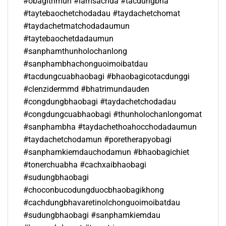
#obagitrimun #lamsachda #tacdungbha
#taytebaochetchodadau #taydachetchomat
#taydachetmatchodadaumun
#taytebaochetdadaumun
#sanphamthunholochanlong
#sanphambhachonguoimoibatdau
#tacdungcuabhaobagi #bhaobagicotacdunggi
#clenzidermmd #bhatrimundauden
#congdungbhaobagi #taydachetchodadau
#congdungcuabhaobagi #thunholochanlongomat
#sanphambha #taydachethoahocchodadaumun
#taydachetchodamun #poretherapyobagi
#sanphamkiemdauchodamun #bhaobagichiet
#tonerchuabha #cachxaibhaobagi
#sudungbhaobagi
#choconbucodungduocbhaobagikhong
#cachdungbhavaretinolchonguoimoibatdau
#sudungbhaobagi #sanphamkiemdau