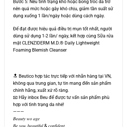
Bước 5: Nếu tình trạng khô hoặc bong tróc da trở
nên quá mức hoặc gây khó chịu, giảm tần suất sử
dụng xuống 1 lần/ngày hoặc dùng cách ngày.
Để đạt được hiệu quả điều trị mụn tốt nhất, người
dùng sử dụng 1-2 lần/ ngày, kết hợp cùng Sữa rửa
mặt CLENZIDERM M.D.® Daily Lightweight
Foaming Blemish Cleanser
🔝 Beutico hợp tác trực tiếp với nhãn hàng tại VN,
không qua trung gian, tự tin mang đến sản phẩm
chính hãng, xuất xứ rõ ràng.
📧 Hãy inbox Beu để được tư vấn sản phẩm phù
hợp với tình trạng da nhé!
———
𝐵𝑒𝑎𝑢𝑡𝑦 𝑤𝑜 𝑎𝑔𝑒
𝐵𝑒 𝑦𝑜𝑢, 𝑏𝑒𝑎𝑢𝑡𝑖𝑓𝑢𝑙 & 𝑐𝑜𝑛𝑓𝑖𝑑𝑒𝑛𝑡