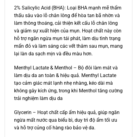
2% Salicylic Acid (BHA): Loại BHA mạnh mẽ thẩm
thấu sâu vào lỗ chân lông để hòa tan bã nhờn và
làm thông thoáng, cải thiện kết cấu lỗ chân lông
và giảm sự xuất hiện của mụn. Hoạt chất này còn
hỗ trợ ngăn ngừa mụn tái phát, làm dịu tình trạng
mẩn đỏ và làm sáng các vết thâm sau mụn, mang
lại làn da sạch mịn và đều màu hơn.
Menthyl Lactate & Menthol – Bộ đôi làm mát và
làm dịu da an toàn & hiệu quả. Menthyl Lactate
tạo cảm giác mát lạnh nhẹ nhàng, kéo dài mà
không gây kích ứng, trong khi Menthol tăng cường
trải nghiệm làm dịu da
Glycerin – Hoạt chất cấp ẩm hiệu quả, giúp ngăn
ngừa mất nước qua biểu bì, duy trì độ ẩm tối ưu
và hỗ trợ củng cố hàng rào bảo vệ da.