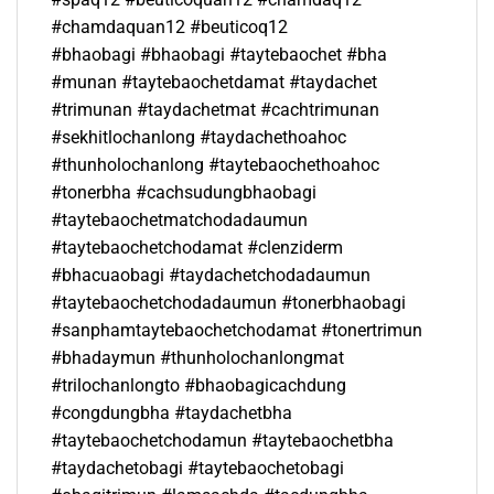
#chamdaquan12 #beuticoq12
#bhaobagi #bhaobagi #taytebaochet #bha
#munan #taytebaochetdamat #taydachet
#trimunan #taydachetmat #cachtrimunan
#sekhitlochanlong #taydachethoahoc
#thunholochanlong #taytebaochethoahoc
#tonerbha #cachsudungbhaobagi
#taytebaochetmatchodadaumun
#taytebaochetchodamat #clenziderm
#bhacuaobagi #taydachetchodadaumun
#taytebaochetchodadaumun #tonerbhaobagi
#sanphamtaytebaochetchodamat #tonertrimun
#bhadaymun #thunholochanlongmat
#trilochanlongto #bhaobagicachdung
#congdungbha #taydachetbha
#taytebaochetchodamun #taytebaochetbha
#taydachetobagi #taytebaochetobagi