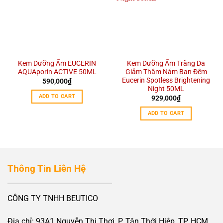
Kem Dưỡng Ẩm EUCERIN
Kem Dưỡng Ẩm Trắng Da
AQUAporin ACTIVE 50ML
Giảm Thâm Nám Ban Đêm
Eucerin Spotless Brightening
590,000
₫
Night 50ML
ADD TO CART
929,000
₫
ADD TO CART
Thông Tin Liên Hệ
CÔNG TY TNHH BEUTICO
Địa chỉ: 93A1 Nguyễn Thị Thơi, P. Tân Thới Hiệp, TP. HCM