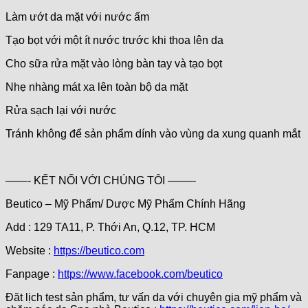
Làm ướt da mặt với nước ấm
Tạo bọt với một ít nước trước khi thoa lên da
Cho sữa rửa mặt vào lòng bàn tay và tạo bọt
Nhẹ nhàng mát xa lên toàn bộ da mặt
Rửa sạch lại với nước
Tránh không để sản phẩm dính vào vùng da xung quanh mắt
——- KẾT NỐI VỚI CHÚNG TÔI ——–
Beutico – Mỹ Phẩm/ Dược Mỹ Phẩm Chính Hãng
Add : 129 TA11, P. Thới An, Q.12, TP. HCM
Website :
https://beutico.com
Fanpage :
https://www.facebook.com/beutico
Đăt lịch test sản phẩm, tư vấn da với chuyên gia mỹ phẩm và