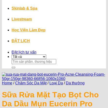
Skinlab & Spa
Livestream
Học Viện Làm Đẹp
ĐẶT LỊCH
Đặt lịch tư vấn
Search
for:
Home
/
Chăm Sóc Da Mặt
/
Loại Da
/
Da thường
Sữa Rửa Mặt Tạo Bọt Cho
Da Dầu Mụn Eucerin Pro