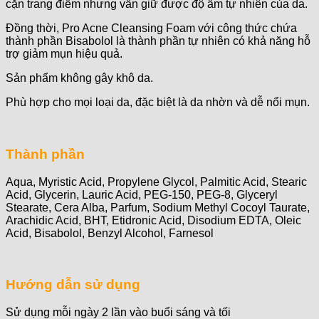
cặn trang điểm nhưng vẫn giữ được độ ẩm tự nhiên của da.
Đồng thời, Pro Acne Cleansing Foam với công thức chứa
thành phần Bisabolol là thành phần tự nhiên có khả năng hỗ
trợ giảm mụn hiệu quả.
Sản phẩm không gây khô da.
Phù hợp cho mọi loại da, đặc biệt là da nhờn và dễ nổi mụn.
Thành phần
Aqua, Myristic Acid, Propylene Glycol, Palmitic Acid, Stearic
Acid, Glycerin, Lauric Acid, PEG-150, PEG-8, Glyceryl
Stearate, Cera Alba, Parfum, Sodium Methyl Cocoyl Taurate,
Arachidic Acid, BHT, Etidronic Acid, Disodium EDTA, Oleic
Acid, Bisabolol, Benzyl Alcohol, Farnesol
Hướng dẫn sử dụng
Sử dụng mỗi ngày 2 lần vào buổi sáng và tối