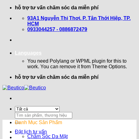
Bỏ
hỗ trợ tư vấn chăm sóc da miễn phí
qua
93A1 Nguyễn Thị Thơi. P. Tân Thới Hiệp, TP.
nội
HCM
dung
0933044257 - 0886872479
Languages
You need Polylang or WPML plugin for this to
work. You can remove it from Theme Options.
hỗ trợ tư vấn chăm sóc da miễn phí
Search
for:
Danh Mục Sản Phẩm
Đặt lịch tư vấn
Chăm Sóc Da Mặt