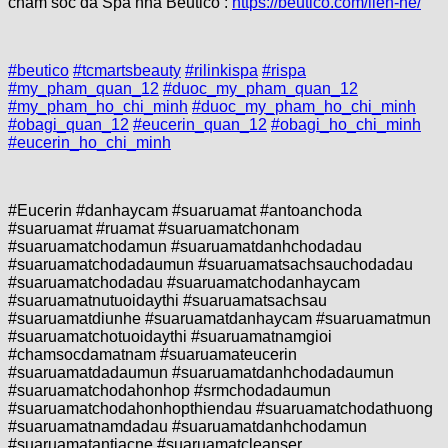
chăm sóc da Spa nhà Beutico :
https://beutico.com/lien-he/
#beutico
#tcmartsbeauty
#rilinkispa
#rispa
#my_pham_quan_12
#duoc_my_pham_quan_12
#my_pham_ho_chi_minh
#duoc_my_pham_ho_chi_minh
#obagi_quan_12
#eucerin_quan_12
#obagi_ho_chi_minh
#eucerin_ho_chi_minh
#Eucerin #danhaycam #suaruamat #antoanchoda
#suaruamat #ruamat #suaruamatchonam
#suaruamatchodamun #suaruamatdanhchodadau
#suaruamatchodadaumun #suaruamatsachsauchodadau
#suaruamatchodadau #suaruamatchodanhaycam
#suaruamatnutuoidaythi #suaruamatsachsau
#suaruamatdiunhe #suaruamatdanhaycam #suaruamatmun
#suaruamatchotuoidaythi #suaruamatnamgioi
#chamsocdamatnam #suaruamateucerin
#suaruamatdadaumun #suaruamatdanhchodadaumun
#suaruamatchodahonhop #srmchodadaumun
#suaruamatchodahonhopthiendau #suaruamatchodathuong
#suaruamatnamdadau #suaruamatdanhchodamun
#suaruamatantiacne #suaruamatcleanser