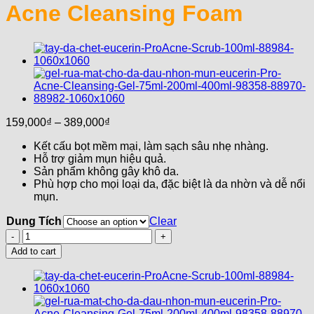
Acne Cleansing Foam
159,000
₫
–
389,000
₫
Kết cấu bọt mềm mại, làm sạch sâu nhẹ nhàng.
Hỗ trợ giảm mụn hiệu quả.
Sản phẩm không gây khô da.
Phù hợp cho mọi loại da, đặc biệt là da nhờn và dễ nổi
mụn.
Dung Tích
Clear
Sữa
Rửa
Add to cart
Mặt
Tạo
Bọt
Cho
Da