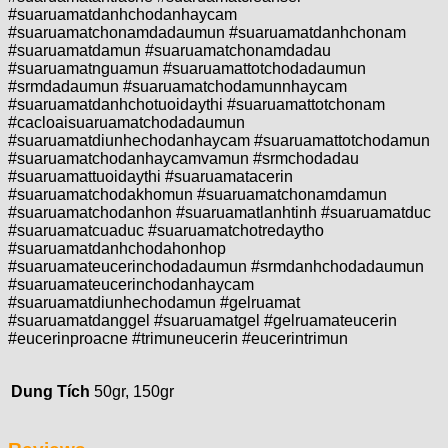
#suaruamatdanhchodanhaycam
#suaruamatchonamdadaumun #suaruamatdanhchonam
#suaruamatdamun #suaruamatchonamdadau
#suaruamatnguamun #suaruamattotchodadaumun
#srmdadaumun #suaruamatchodamunnhaycam
#suaruamatdanhchotuoidaythi #suaruamattotchonam
#cacloaisuaruamatchodadaumun
#suaruamatdiunhechodanhaycam #suaruamattotchodamun
#suaruamatchodanhaycamvamun #srmchodadau
#suaruamattuoidaythi #suaruamatacerin
#suaruamatchodakhomun #suaruamatchonamdamun
#suaruamatchodanhon #suaruamatlanhtinh #suaruamatduc
#suaruamatcuaduc #suaruamatchotredaytho
#suaruamatdanhchodahonhop
#suaruamateucerinchodadaumun #srmdanhchodadaumun
#suaruamateucerinchodanhaycam
#suaruamatdiunhechodamun #gelruamat
#suaruamatdanggel #suaruamatgel #gelruamateucerin
#eucerinproacne #trimuneucerin #eucerintrimun
Dung Tích
50gr, 150gr