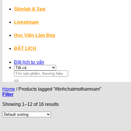
Skinlab & Spa
Livestream
Học Viện Làm Đẹp
ĐẶT LỊCH
Đặt lịch tư vấn
Search
for:
Home
/
Products tagged “#tinhchatmothamnam”
Filter
Showing 1–12 of 16 results