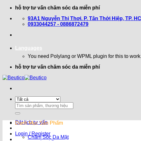
Bỏ
hỗ trợ tư vấn chăm sóc da miễn phí
qua
93A1 Nguyễn Thị Thơi. P. Tân Thới Hiệp, TP. H
nội
0933044257 - 0886872479
dung
Languages
You need Polylang or WPML plugin for this to work
hỗ trợ tư vấn chăm sóc da miễn phí
Search
for:
Đặt lịch tư vấn
Danh Mục Sản Phẩm
Login / Register
Chăm Sóc Da Mặt