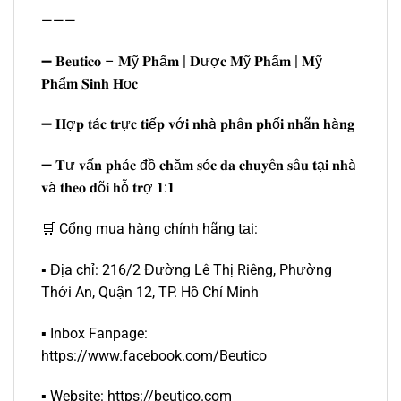
———
➖ 𝐁𝐞𝐮𝐭𝐢𝐜𝐨 – 𝐌ỹ 𝐏𝐡ẩ𝐦 | 𝐃ượ𝐜 𝐌ỹ 𝐏𝐡ẩ𝐦 | 𝐌ỹ
𝐏𝐡ẩ𝐦 𝐒𝐢𝐧𝐡 𝐇ọ𝐜
➖ 𝐇ợ𝐩 𝐭á𝐜 𝐭𝐫ự𝐜 𝐭𝐢ế𝐩 𝐯ớ𝐢 𝐧𝐡à 𝐩𝐡â𝐧 𝐩𝐡ố𝐢 𝐧𝐡ã𝐧 𝐡à𝐧𝐠
➖ 𝐓ư 𝐯ấ𝐧 𝐩𝐡á𝐜 đồ 𝐜𝐡ă𝐦 𝐬ó𝐜 𝐝𝐚 𝐜𝐡𝐮𝐲ê𝐧 𝐬â𝐮 𝐭ạ𝐢 𝐧𝐡à
𝐯à 𝐭𝐡𝐞𝐨 𝐝õ𝐢 𝐡ỗ 𝐭𝐫ợ 𝟏:𝟏
🛒 Cổng mua hàng chính hãng tại:
▪️ Địa chỉ: 216/2 Đường Lê Thị Riêng, Phường
Thới An, Quận 12, TP. Hồ Chí Minh
▪️ Inbox Fanpage:
https://www.facebook.com/Beutico
▪️ Website: https://beutico.com