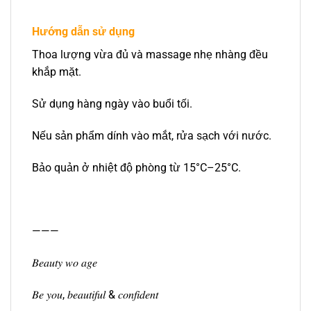
Hướng dẫn sử dụng
Thoa lượng vừa đủ và massage nhẹ nhàng đều
khắp mặt.
Sử dụng hàng ngày vào buổi tối.
Nếu sản phẩm dính vào mắt, rửa sạch với nước.
Bảo quản ở nhiệt độ phòng từ 15°C–25°C.
———
𝐵𝑒𝑎𝑢𝑡𝑦 𝑤𝑜 𝑎𝑔𝑒
𝐵𝑒 𝑦𝑜𝑢, 𝑏𝑒𝑎𝑢𝑡𝑖𝑓𝑢𝑙 & 𝑐𝑜𝑛𝑓𝑖𝑑𝑒𝑛𝑡