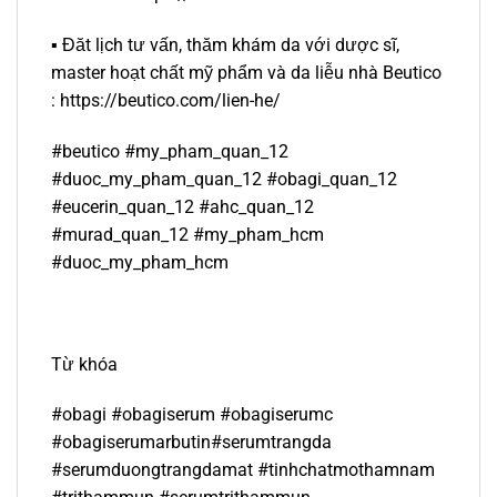
▪️ Đăt lịch tư vấn, thăm khám da với dược sĩ,
master hoạt chất mỹ phẩm và da liễu nhà Beutico
: https://beutico.com/lien-he/
#beutico #my_pham_quan_12
#duoc_my_pham_quan_12 #obagi_quan_12
#eucerin_quan_12 #ahc_quan_12
#murad_quan_12 #my_pham_hcm
#duoc_my_pham_hcm
Từ khóa
#obagi #obagiserum #obagiserumc
#obagiserumarbutin#serumtrangda
#serumduongtrangdamat #tinhchatmothamnam