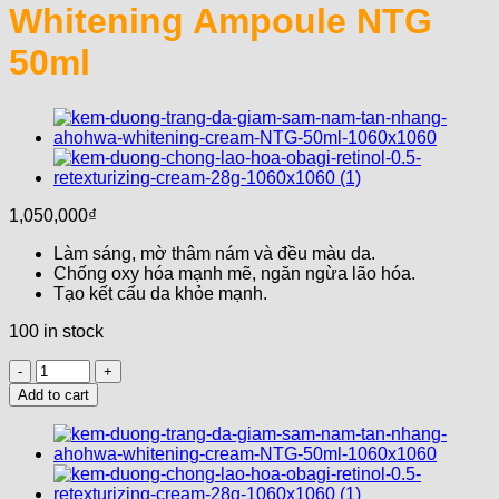
Whitening Ampoule NTG
50ml
1,050,000
₫
Làm sáng, mờ thâm nám và đều màu da.
Chống oxy hóa mạnh mẽ, ngăn ngừa lão hóa.
Tạo kết cấu da khỏe mạnh.
100 in stock
Tinh
Chất
Add to cart
Dưỡng
trắng
Mờ
Thâm
Nám