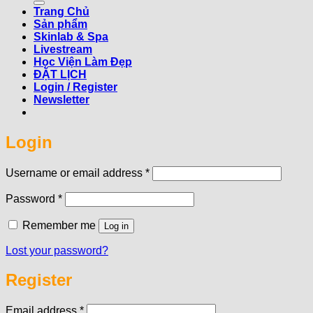
Trang Chủ
Sản phẩm
Skinlab & Spa
Livestream
Học Viện Làm Đẹp
ĐẶT LỊCH
Login / Register
Newsletter
Login
Required
Username or email address
*
Required
Password
*
Remember me
Log in
Lost your password?
Register
Required
Email address
*