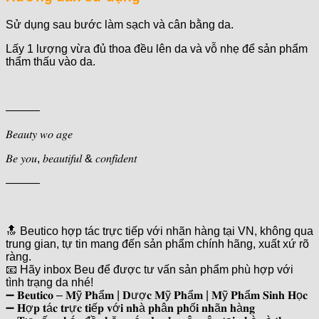
Sử dụng sau bước làm sạch và cân bằng da.
Lấy 1 lượng vừa đủ thoa đều lên da và vỗ nhẹ để sản phẩm
thẩm thấu vào da.
———
𝐵𝑒𝑎𝑢𝑡𝑦 𝑤𝑜 𝑎𝑔𝑒
𝐵𝑒 𝑦𝑜𝑢, 𝑏𝑒𝑎𝑢𝑡𝑖𝑓𝑢𝑙 & 𝑐𝑜𝑛𝑓𝑖𝑑𝑒𝑛𝑡
———
🔝 Beutico hợp tác trực tiếp với nhãn hàng tại VN, không qua
trung gian, tự tin mang đến sản phẩm chính hãng, xuất xứ rõ
ràng.
📧 Hãy inbox Beu để được tư vấn sản phẩm phù hợp với
tình trạng da nhé!
➖ 𝐁𝐞𝐮𝐭𝐢𝐜𝐨 – 𝐌ỹ 𝐏𝐡ẩ𝐦 | 𝐃ượ𝐜 𝐌ỹ 𝐏𝐡ẩ𝐦 | 𝐌ỹ 𝐏𝐡ẩ𝐦 𝐒𝐢𝐧𝐡 𝐇ọ𝐜
➖ 𝐇ợ𝐩 𝐭á𝐜 𝐭𝐫ự𝐜 𝐭𝐢ế𝐩 𝐯ớ𝐢 𝐧𝐡à 𝐩𝐡â𝐧 𝐩𝐡ố𝐢 𝐧𝐡ã𝐧 𝐡à𝐧𝐠