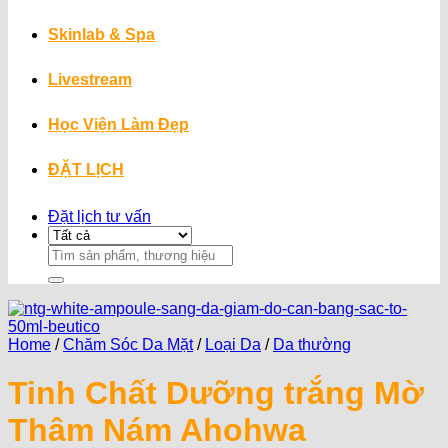
Skinlab & Spa
Livestream
Học Viện Làm Đẹp
ĐẶT LỊCH
Đặt lịch tư vấn
Search
for:
Home
/
Chăm Sóc Da Mặt
/
Loại Da
/
Da thường
Tinh Chất Dưỡng trắng Mờ
Thâm Nám Ahohwa