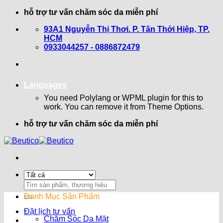
Bỏ
hỗ trợ tư vấn chăm sóc da miễn phí
qua
93A1 Nguyễn Thị Thơi. P. Tân Thới Hiệp, TP.
nội
HCM
dung
0933044257 - 0886872479
Languages
You need Polylang or WPML plugin for this to
work. You can remove it from Theme Options.
hỗ trợ tư vấn chăm sóc da miễn phí
Search
for:
Danh Mục Sản Phẩm
Đặt lịch tư vấn
Chăm Sóc Da Mặt