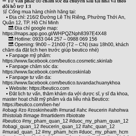
➖ 𝐓ư 𝐯ấ𝐧 𝐩𝐡á𝐜 đồ 𝐜𝐡ă𝐦 𝐬ó𝐜 𝐝𝐚 𝐜𝐡𝐮𝐲ê𝐧 𝐬â𝐮 𝐭ạ𝐢 𝐧𝐡à 𝐯à 𝐭𝐡𝐞𝐨
𝐝õ𝐢 𝐡ỗ 𝐭𝐫ợ 𝟏:𝟏
🛒 Cổng mua hàng chính hãng tại:
▪️ Địa chỉ: 216/2 Đường Lê Thị Riêng, Phường Thới An,
Quận 12, TP. Hồ Chí Minh
🔜 Địa chỉ google map:
https://maps.app.goo.gl/WHPQZNph8397E4X48
🔜 Hotline: 0933 044 257 – 0988 069 156
🔜 Opening: 9h00 – 21h00 (T2 – CN) (sau 18h00, khách
chăm da đặt lịch hẹn trước giúp beutico nhé)
▪️ Fanpage mỹ phẩm:
https://www.facebook.com/beutico.cosmetic.skinlab
▪️ Fanpage chăm sóc da:
https://www.facebook.com/beuticoskinlab
▪️ Fanpage tư vấn da:
https://www.facebook.com/beutico.tuvandachuanykhoa
▪️ Website: https://beutico.com
▪️ Đăt lịch tư vấn, thăm khám da với dược sĩ, y sĩ đa khoa,
master hoạt chất mỹ phẩm và da liễu nhà Beutico:
https://beutico.com/lien-he/
#obagi #zo #zoskinhealth #murad #ahc #eucerin #ahohwa
#histolab #image #martiderm #biotrate
#beutico #my_pham_quan_12 #duoc_my_pham_quan_12
#obagi_quan_12 #eucerin_quan_12 #ahc_quan_12
#murad_quan_12 #my_pham_hcm #duoc_my_pham_hcm