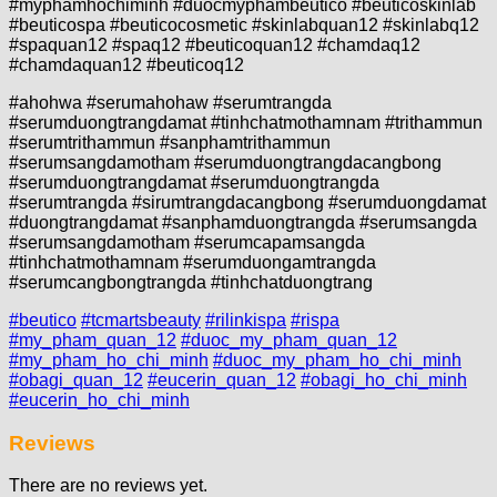
#myphamhochiminh #duocmyphambeutico #beuticoskinlab
#beuticospa #beuticocosmetic #skinlabquan12 #skinlabq12
#spaquan12 #spaq12 #beuticoquan12 #chamdaq12
#chamdaquan12 #beuticoq12
#ahohwa #serumahohaw #serumtrangda
#serumduongtrangdamat #tinhchatmothamnam #trithammun
#serumtrithammun #sanphamtrithammun
#serumsangdamotham #serumduongtrangdacangbong
#serumduongtrangdamat #serumduongtrangda
#serumtrangda #sirumtrangdacangbong #serumduongdamat
#duongtrangdamat #sanphamduongtrangda #serumsangda
#serumsangdamotham #serumcapamsangda
#tinhchatmothamnam #serumduongamtrangda
#serumcangbongtrangda #tinhchatduongtrang
#beutico
#tcmartsbeauty
#rilinkispa
#rispa
#my_pham_quan_12
#duoc_my_pham_quan_12
#my_pham_ho_chi_minh
#duoc_my_pham_ho_chi_minh
#obagi_quan_12
#eucerin_quan_12
#obagi_ho_chi_minh
#eucerin_ho_chi_minh
Reviews
There are no reviews yet.