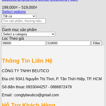
199,000
₫
–
519,000
₫
Select options
Search
for:
Danh mục sản phẩm
Lọc Theo giá
Min
Max
Filter
price
price
Thông Tin Liên Hệ
CÔNG TY TNHH BEUTICO
Địa chỉ: 93A1 Nguyễn Thị Thơi, P. Tân Thới Hiệp, TP. HCM
Số điện thoại: 0933044257 - 0886872479
Email : congtybeutico@gmail.com
Hỗ Trợ Khách Hàng