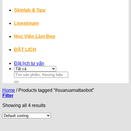
Skinlab & Spa
Livestream
Học Viện Làm Đẹp
ĐẶT LỊCH
Đặt lịch tư vấn
Search
for:
Home
/
Products tagged “#suaruamattaobot”
Filter
Showing all 4 results