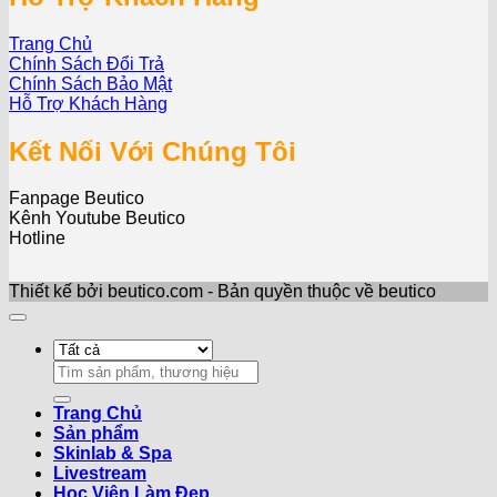
Trang Chủ
Chính Sách Đổi Trả
Chính Sách Bảo Mật
Hỗ Trợ Khách Hàng
Kết Nối Với Chúng Tôi
Fanpage Beutico
Kênh Youtube Beutico
Hotline
Thiết kế bởi beutico.com - Bản quyền thuộc về beutico
Search
for:
Trang Chủ
Sản phẩm
Skinlab & Spa
Livestream
Học Viện Làm Đẹp