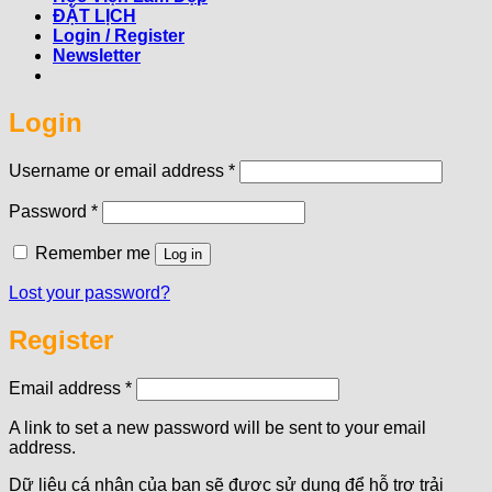
ĐẶT LỊCH
Login / Register
Newsletter
Login
Required
Username or email address
*
Required
Password
*
Remember me
Log in
Lost your password?
Register
Required
Email address
*
A link to set a new password will be sent to your email
address.
Dữ liệu cá nhân của bạn sẽ được sử dụng để hỗ trợ trải