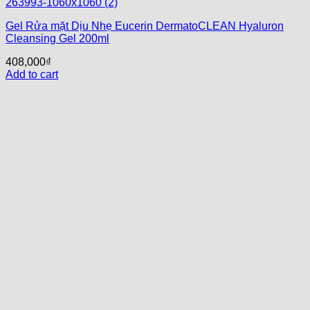
Gel Rửa mặt Dịu Nhẹ Eucerin DermatoCLEAN Hyaluron
Cleansing Gel 200ml
408,000
₫
Add to cart