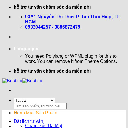
Bỏ
hỗ trợ tư vấn chăm sóc da miễn phí
qua
93A1 Nguyễn Thị Thơi. P. Tân Thới Hiệp, TP.
nội
HCM
dung
0933044257 - 0886872479
Languages
You need Polylang or WPML plugin for this to
work. You can remove it from Theme Options.
hỗ trợ tư vấn chăm sóc da miễn phí
Search
for:
Danh Mục Sản Phẩm
Đặt lịch tư vấn
Chăm Sóc Da Mặt