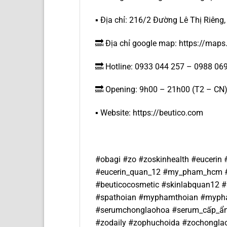
▪️ Địa chỉ: 216/2 Đường Lê Thị Riêng
🔜 Địa chỉ google map: https://m
🔜 Hotline: 0933 044 257 – 0988 06
🔜 Opening: 9h00 – 21h00 (T2 – CN
▪️ Website: https://beutico.com
#obagi #zo #zoskinhealth #euceri
#eucerin_quan_12 #my_pham_hcm 
#beuticocosmetic #skinlabquan12
#spathoian #myphamthoian #mypham
#serumchonglaohoa #serum_cấp_ẩm
#zodaily #zophuchoida #zochongla