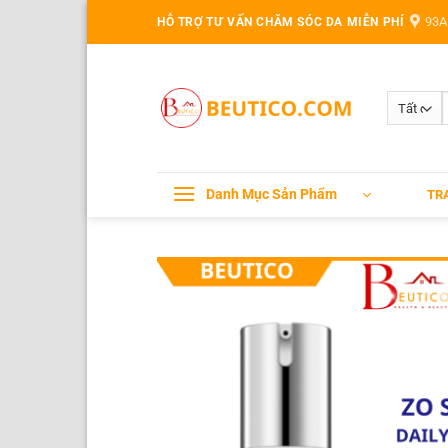
Bỏ
93A
HỖ TRỢ TƯ VẤN CHĂM SÓC DA MIỄN PHÍ
qua
nội
dung
S
f
Danh Mục Sản Phẩm
TR