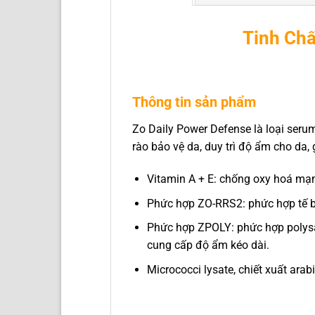
Tinh Chấ
Thông tin sản phẩm
Zo Daily Power Defense là loại seru
rào bảo vệ da, duy trì độ ẩm cho da,
Vitamin A + E: chống oxy hoá mạn
Phức hợp ZO-RRS2: phức hợp tế bà
Phức hợp ZPOLY: phức hợp polysa
cung cấp độ ẩm kéo dài.
Micrococci lysate, chiết xuất ara