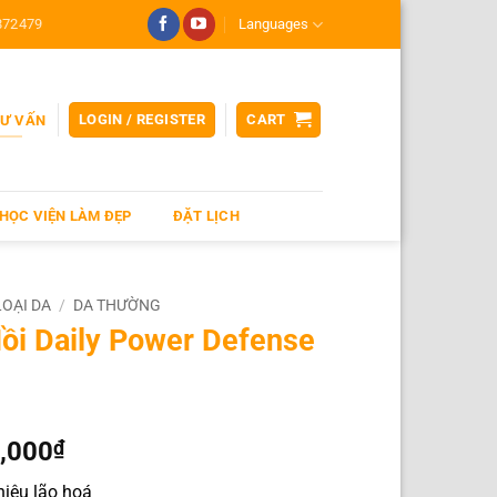
872479
Languages
LOGIN / REGISTER
CART
TƯ VẤN
HỌC VIỆN LÀM ĐẸP
ĐẶT LỊCH
LOẠI DA
/
DA THƯỜNG
ồi Daily Power Defense
,000
₫
iệu lão hoá