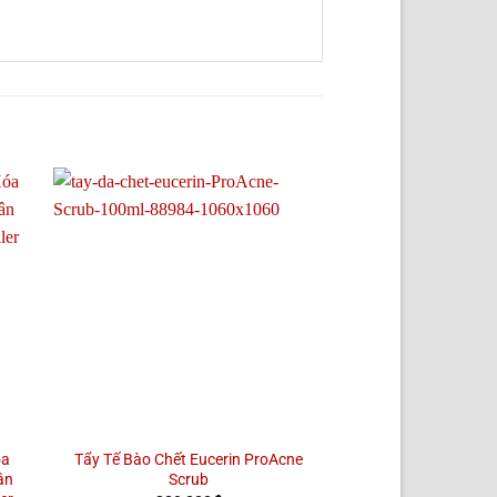
óa
Tẩy Tế Bào Chết Eucerin ProAcne
Tinh Chất Serum 
ân
Scrub
Tàn Nhang Dưỡng 