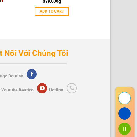
er
Eucerin Spotless
389,000
₫
L
Double Booter 
ADD TO CART
1,459,0
ADD TO 
t Nối Với Chúng Tôi
age Beutico
 Youtube Beutico
Hotline