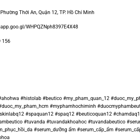
, Phường Thới An, Quận 12, TP. Hồ Chí Minh
aps.app.goo.gl/WHPQZNph8397E4X48
9 156
)
n #ahohwa #histolab #beutico #my_pham_quan_12 #duoc_my_
#duoc_my_pham_hcm #myphamhochiminh #duocmyphambeutico
 #skinlabq12 #spaquan12 #spaq12 #beuticoquan12 #chamdaq
beutico #tuvanda #tuvandakhoahoc #tuvandabeutico #serum_
_phục_hồi_da #serum_dưỡng ẩm #serum_cấp_ẩm #serum_cấp
ohoa