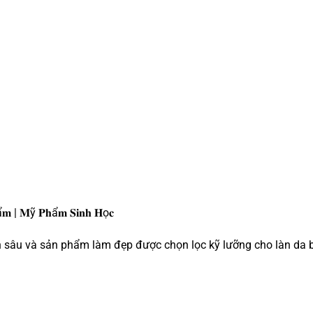
𝐦 | 𝐌ỹ 𝐏𝐡ẩ𝐦 𝐒𝐢𝐧𝐡 𝐇ọ𝐜
ên sâu và sản phẩm làm đẹp được chọn lọc kỹ lưỡng cho làn da 