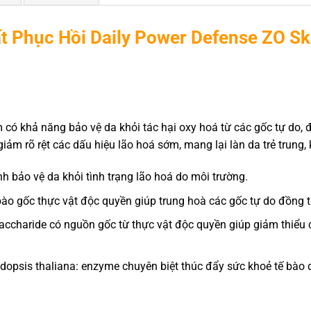
t Phục Hồi Daily Power Defense ZO Sk
m có khả năng bảo vệ da khỏi tác hại oxy hoá từ các gốc tự do,
 giảm rõ rệt các dấu hiệu lão hoá sớm, mang lại làn da trẻ trung
h bảo vệ da khỏi tình trạng lão hoá do môi trường.
o gốc thực vật độc quyền giúp trung hoà các gốc tự do đồng t
ccharide có nguồn gốc từ thực vật độc quyền giúp giảm thiểu 
bidopsis thaliana: enzyme chuyên biệt thúc đẩy sức khoẻ tế bào 