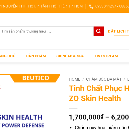
1 NGUYỄN THỊ THƠI. P. TÂN THỚI HIỆP, TP. HCM
0933044257 - 0886
earch
ĐẶT LỊCH 
or:
ANG CHỦ
SẢN PHẨM
SKINLAB & SPA
LIVESTREAM
HOME
/
CHĂM SÓC DA MẶT
/
Tinh Chất Phục H
ZO Skin Health
1,700,000
₫
–
6,200
Chống oxy hoá, giảm dấu h