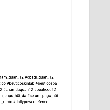
pham_quan_12 #obagi_quan_12
 #beuticoskinlab #beuticospa
12 #chamdaquan12 #beuticoq12
phục_hồi_da #serum_phục_hồi
_nước #dailypowerdefense