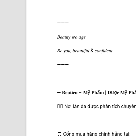
———
𝐵𝑒𝑎𝑢𝑡𝑦 𝑤𝑜 𝑎𝑔𝑒
𝐵𝑒 𝑦𝑜𝑢, 𝑏𝑒𝑎𝑢𝑡𝑖𝑓𝑢𝑙 & 𝑐𝑜𝑛𝑓𝑖𝑑𝑒𝑛𝑡
———
➖ 𝐁𝐞𝐮𝐭𝐢𝐜𝐨 – 𝐌ỹ 𝐏𝐡ẩ𝐦 | 𝐃ượ𝐜 𝐌ỹ 𝐏𝐡ẩ
👉🏿 Nơi làn da được phân tích chuy
🛒 Cổng mua hàng chính hãng tại: