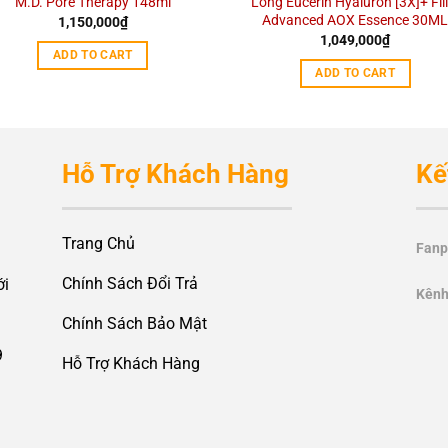
M.D. Pore Therapy 148ml
Lông Eucerin Hyaluron [3X]+ Fill
Advanced AOX Essence 30M
1,150,000
₫
1,049,000
₫
ADD TO CART
ADD TO CART
Hỗ Trợ Khách Hàng
Kế
Trang Chủ
Fanp
Chính Sách Đổi Trả
ới
Kênh
Chính Sách Bảo Mật
9
Hỗ Trợ Khách Hàng