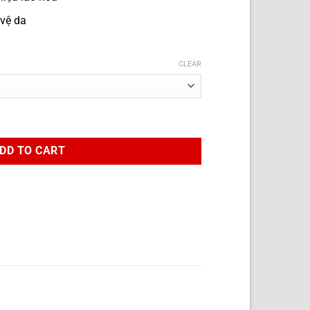
vệ da
CLEAR
Defense ZO Skin Health quantity
DD TO CART