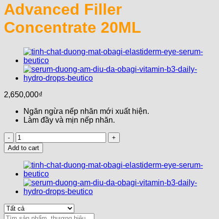
Advanced Filler
Concentrate 20ML
2,650,000
₫
Ngăn ngừa nếp nhăn mới xuất hiện.
Làm đầy và mịn nếp nhăn.
Tinh
Chất
Add to cart
Mờ
Nếp
Nhăn
OBAGI
Elastiderm
Advanced
Filler
Concentrate
Search