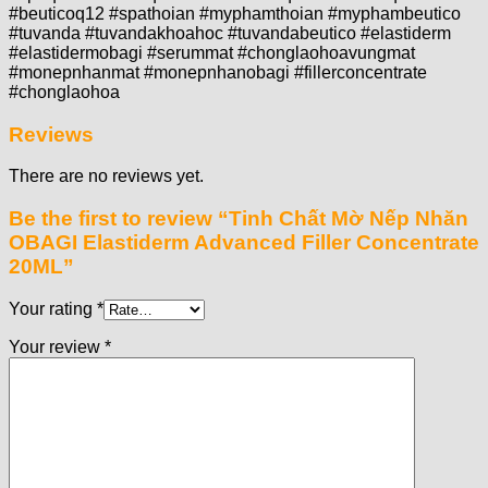
#beuticoq12 #spathoian #myphamthoian #myphambeutico
#tuvanda #tuvandakhoahoc #tuvandabeutico #elastiderm
#elastidermobagi #serummat #chonglaohoavungmat
#monepnhanmat #monepnhanobagi #fillerconcentrate
#chonglaohoa
Reviews
There are no reviews yet.
Be the first to review “Tinh Chất Mờ Nếp Nhăn
OBAGI Elastiderm Advanced Filler Concentrate
20ML”
Your rating
*
Your review
*