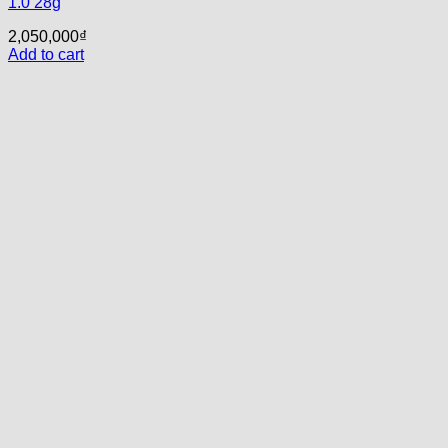
1.0 28g
2,050,000
₫
Add to cart