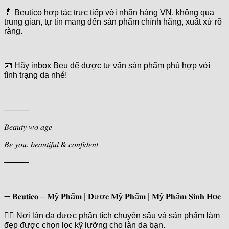
🔝 Beutico hợp tác trực tiếp với nhãn hàng VN, không qua
trung gian, tự tin mang đến sản phẩm chính hãng, xuất xứ rõ
ràng.
📧 Hãy inbox Beu để được tư vấn sản phẩm phù hợp với
tình trạng da nhé!
———
𝐵𝑒𝑎𝑢𝑡𝑦 𝑤𝑜 𝑎𝑔𝑒
𝐵𝑒 𝑦𝑜𝑢, 𝑏𝑒𝑎𝑢𝑡𝑖𝑓𝑢𝑙 & 𝑐𝑜𝑛𝑓𝑖𝑑𝑒𝑛𝑡
———
➖ 𝐁𝐞𝐮𝐭𝐢𝐜𝐨 – 𝐌ỹ 𝐏𝐡ẩ𝐦 | 𝐃ượ𝐜 𝐌ỹ 𝐏𝐡ẩ𝐦 | 𝐌ỹ 𝐏𝐡ẩ𝐦 𝐒𝐢𝐧𝐡 𝐇ọ𝐜
👉🏿 Nơi làn da được phân tích chuyên sâu và sản phẩm làm
đẹp được chọn lọc kỹ lưỡng cho làn da bạn.