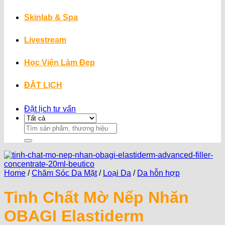
Skinlab & Spa
Livestream
Học Viện Làm Đẹp
ĐẶT LỊCH
Đặt lịch tư vấn
Search
for:
Home
/
Chăm Sóc Da Mặt
/
Loại Da
/
Da hỗn hợp
Tinh Chất Mờ Nếp Nhăn
OBAGI Elastiderm