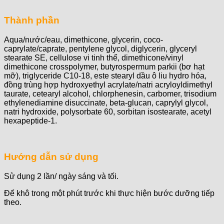
Thành phần
Aqua/nước/eau, dimethicone, glycerin, coco-
caprylate/caprate, pentylene glycol, diglycerin, glyceryl
stearate SE, cellulose vi tinh thể, dimethicone/vinyl
dimethicone crosspolymer, butyrospermum parkii (bơ hạt
mỡ), triglyceride C10-18, este stearyl dầu ô liu hydro hóa,
đồng trùng hợp hydroxyethyl acrylate/natri acryloyldimethyl
taurate, cetearyl alcohol, chlorphenesin, carbomer, trisodium
ethylenediamine disuccinate, beta-glucan, caprylyl glycol,
natri hydroxide, polysorbate 60, sorbitan isostearate, acetyl
hexapeptide-1.
Hướng dẫn sử dụng
Sử dụng 2 lần/ ngày sáng và tối.
Để khô trong một phút trước khi thực hiện bước dưỡng tiếp
theo.