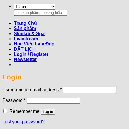
Search
for:
Trang Chủ
Sản phẩm
Skinlab & Spa
Livestream
Học Viện Làm Đẹp
ĐẶT LỊCH
Login / Register
Newsletter
Login
Required
Username or email address
*
Required
Password
*
Remember me
Log in
Lost your password?