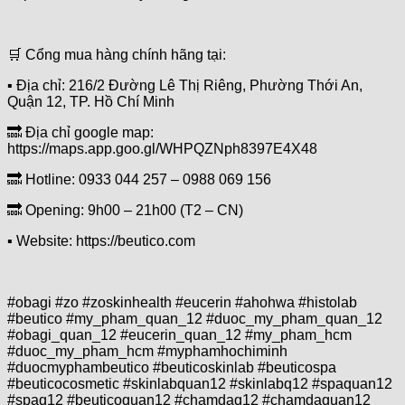
🛒 Cổng mua hàng chính hãng tại:
▪️ Địa chỉ: 216/2 Đường Lê Thị Riêng, Phường Thới An,
Quận 12, TP. Hồ Chí Minh
🔜 Địa chỉ google map:
https://maps.app.goo.gl/WHPQZNph8397E4X48
🔜 Hotline: 0933 044 257 – 0988 069 156
🔜 Opening: 9h00 – 21h00 (T2 – CN)
▪️ Website: https://beutico.com
#obagi #zo #zoskinhealth #eucerin #ahohwa #histolab
#beutico #my_pham_quan_12 #duoc_my_pham_quan_12
#obagi_quan_12 #eucerin_quan_12 #my_pham_hcm
#duoc_my_pham_hcm #myphamhochiminh
#duocmyphambeutico #beuticoskinlab #beuticospa
#beuticocosmetic #skinlabquan12 #skinlabq12 #spaquan12
#spaq12 #beuticoquan12 #chamdaq12 #chamdaquan12