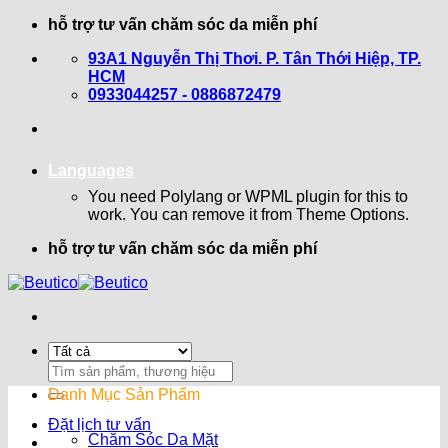
Bỏ
hỗ trợ tư vấn chăm sóc da miễn phí
qua
93A1 Nguyễn Thị Thơi. P. Tân Thới Hiệp, TP.
nội
HCM
dung
0933044257 - 0886872479
Languages
You need Polylang or WPML plugin for this to
work. You can remove it from Theme Options.
hỗ trợ tư vấn chăm sóc da miễn phí
Search
for:
Danh Mục Sản Phẩm
Đặt lịch tư vấn
Chăm Sóc Da Mặt