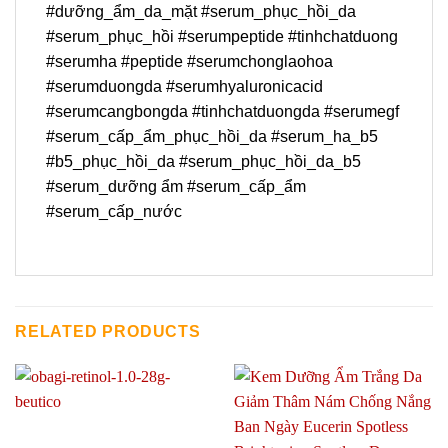
#dưỡng_ẩm_da_mặt #serum_phục_hồi_da
#serum_phục_hồi #serumpeptide #tinhchatduong
#serumha #peptide #serumchonglaohoa
#serumduongda #serumhyaluronicacid
#serumcangbongda #tinhchatduongda #serumegf
#serum_cấp_ẩm_phục_hồi_da #serum_ha_b5
#b5_phục_hồi_da #serum_phục_hồi_da_b5
#serum_dưỡng ẩm #serum_cấp_ẩm
#serum_cấp_nước
RELATED PRODUCTS