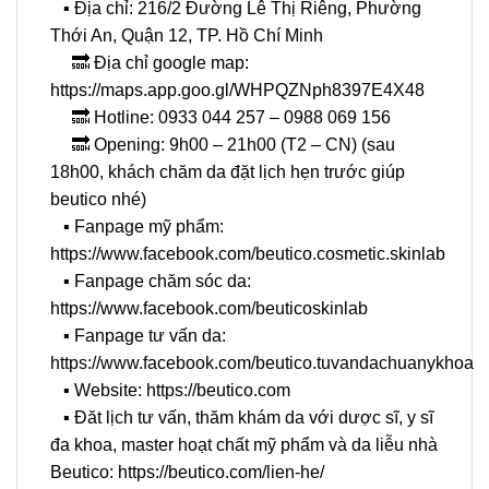
▪️ Địa chỉ: 216/2 Đường Lê Thị Riêng, Phường
Thới An, Quận 12, TP. Hồ Chí Minh
🔜 Địa chỉ google map:
https://maps.app.goo.gl/WHPQZNph8397E4X48
🔜 Hotline: 0933 044 257 – 0988 069 156
🔜 Opening: 9h00 – 21h00 (T2 – CN) (sau
18h00, khách chăm da đặt lịch hẹn trước giúp
beutico nhé)
▪️ Fanpage mỹ phẩm:
https://www.facebook.com/beutico.cosmetic.skinlab
▪️ Fanpage chăm sóc da:
https://www.facebook.com/beuticoskinlab
▪️ Fanpage tư vấn da:
https://www.facebook.com/beutico.tuvandachuanykhoa
▪️ Website: https://beutico.com
▪️ Đăt lịch tư vấn, thăm khám da với dược sĩ, y sĩ
đa khoa, master hoạt chất mỹ phẩm và da liễu nhà
Beutico: https://beutico.com/lien-he/