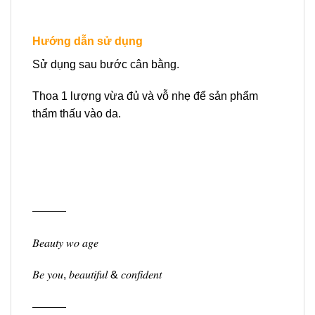
Hướng dẫn sử dụng
Sử dụng sau bước cân bằng.
Thoa 1 lượng vừa đủ và vỗ nhẹ để sản phẩm
thẩm thấu vào da.
———
𝐵𝑒𝑎𝑢𝑡𝑦 𝑤𝑜 𝑎𝑔𝑒
𝐵𝑒 𝑦𝑜𝑢, 𝑏𝑒𝑎𝑢𝑡𝑖𝑓𝑢𝑙 & 𝑐𝑜𝑛𝑓𝑖𝑑𝑒𝑛𝑡
———