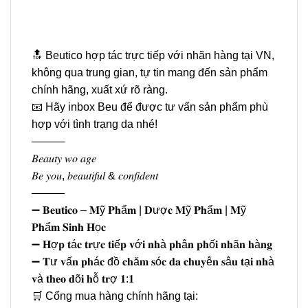
🔝 Beutico hợp tác trực tiếp với nhãn hàng tại VN,
không qua trung gian, tự tin mang đến sản phẩm
chính hãng, xuất xứ rõ ràng.
📧 Hãy inbox Beu để được tư vấn sản phẩm phù
hợp với tình trạng da nhé!
———
𝐵𝑒𝑎𝑢𝑡𝑦 𝑤𝑜 𝑎𝑔𝑒
𝐵𝑒 𝑦𝑜𝑢, 𝑏𝑒𝑎𝑢𝑡𝑖𝑓𝑢𝑙 & 𝑐𝑜𝑛𝑓𝑖𝑑𝑒𝑛𝑡
———
➖ 𝐁𝐞𝐮𝐭𝐢𝐜𝐨 – 𝐌ỹ 𝐏𝐡ẩ𝐦 | 𝐃ượ𝐜 𝐌ỹ 𝐏𝐡ẩ𝐦 | 𝐌ỹ
𝐏𝐡ẩ𝐦 𝐒𝐢𝐧𝐡 𝐇ọ𝐜
➖ 𝐇ợ𝐩 𝐭á𝐜 𝐭𝐫ự𝐜 𝐭𝐢ế𝐩 𝐯ớ𝐢 𝐧𝐡à 𝐩𝐡â𝐧 𝐩𝐡ố𝐢 𝐧𝐡ã𝐧 𝐡à𝐧𝐠
➖ 𝐓ư 𝐯ấ𝐧 𝐩𝐡á𝐜 đồ 𝐜𝐡ă𝐦 𝐬ó𝐜 𝐝𝐚 𝐜𝐡𝐮𝐲ê𝐧 𝐬â𝐮 𝐭ạ𝐢 𝐧𝐡à
𝐯à 𝐭𝐡𝐞𝐨 𝐝õ𝐢 𝐡ỗ 𝐭𝐫ợ 𝟏:𝟏
🛒 Cổng mua hàng chính hãng tại: