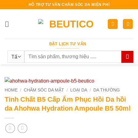
Bỏ
HỖ TRỢ TƯ VẤN CHĂM SÓC DA MIỄN PHÍ
qua
nội
dung
ĐẶT LỊCH TƯ VẤN
Search
for:
HOME
/
CHĂM SÓC DA MẶT
/
LOẠI DA
/
DA THƯỜNG
Tinh Chất B5 Cấp Ẩm Phục Hồi Da hồi
da Ahohwa Hydration Ampoule B5 50ml