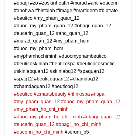
#obagi #zo #zoskinhealth #murad #ahc #eucerin
#ahohwa #histolab #image #martiderm #biotrate
#beutico #my_pham_quan_12
#duoc_my_pham_quan_12 #obagi_quan_12
#eucerin_quan_12 #ahc_quan_12
#murad_quan_12 #my_pham_hcm
#duoc_my_pham_hcm
#myphamhochiminh #duocmyphambeutico
#beuticoskinlab #beuticospa #beuticocosmetic
#skinlabquan12 #skinlabq12 #spaquan12
#spaq12 #beuticoquan12 #chamdaq12
#chamdaquan12 #beuticoq12
#beutico
#tcmartsbeauty
#rilinkispa
#rispa
#my_pham_quan_12
#duoc_my_pham_quan_12
#my_pham_ho_chi_minh
#duoc_my_pham_ho_chi_minh
#obagi_quan_12
#eucerin_quan_12
#obagi_ho_chi_minh
#eucerin_ho_chi_minh
#serum_b5