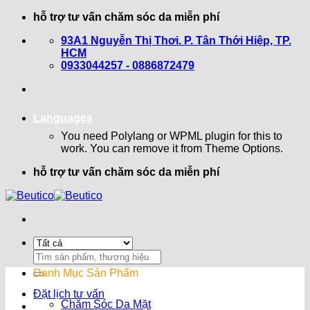
Bỏ
hỗ trợ tư vấn chăm sóc da miễn phí
qua
93A1 Nguyễn Thị Thơi. P. Tân Thới Hiệp, TP.
nội
HCM
dung
0933044257 - 0886872479
Languages
You need Polylang or WPML plugin for this to
work. You can remove it from Theme Options.
hỗ trợ tư vấn chăm sóc da miễn phí
Search
for:
Danh Mục Sản Phẩm
Đặt lịch tư vấn
Chăm Sóc Da Mặt