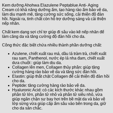
Kem dưỡng Ahohwa Elazulene Peptablue Anti- Aging
Cream có khả năng dưỡng ẩm, tạo hàng rào ẩm bảo vệ da,
làm dịu mạnh mẽ, tăng cường sức sống, cải thiện độ đàn
hồi. Ngoài ra, tinh chất còn hỗ trợ dưỡng sáng và cải thiện
nếp nhăn.
Chất kem dạng sợi chỉ tơ giúp đi sâu vào kẽ nếp nhăn để
làm căng da và tăng cường độ đàn hồi cho da.
Công thức đặc biệt chứa nhiều thành phần dưỡng chất:
Azulene, chiết xuất rau má, dầu lá tràm trà, chiết xuất
rau sam, Panthenol, nước ép lá nha đam, chiết xuất
dưa chuột : giúp làm dịu da.
Collagen lên men, Collagen thủy phân: giúp tăng
cường hàng rào bảo vệ da và tăng sức đàn hồi.
Elastin: giúp thắt chặt Collagen để cải thiện độ đàn hồi
cho da.
Peptide: tăng cường hàng rào bảo vệ da.
Hyaluronic Acid: có các kích thước khác nhau gồm
phân tử lớn, phân tử nhỏ và phân tử siêu nhỏ, vừa
giúp ngăn chặn sự bay hơi trên bề mặt da và bảo vệ
lớp sừng vừa giúp cấp ẩm sâu vào bên trong da, giữ
cho da săn chắc.