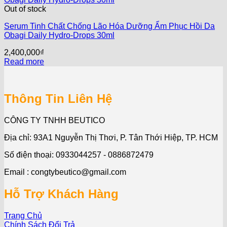
Out of stock
Serum Tinh Chất Chống Lão Hóa Dưỡng Ẩm Phục Hồi Da
Obagi Daily Hydro-Drops 30ml
2,400,000
₫
Read more
Thông Tin Liên Hệ
CÔNG TY TNHH BEUTICO
Địa chỉ: 93A1 Nguyễn Thị Thơi, P. Tân Thới Hiệp, TP. HCM
Số điện thoại: 0933044257 - 0886872479
Email : congtybeutico@gmail.com
Hỗ Trợ Khách Hàng
Trang Chủ
Chính Sách Đổi Trả