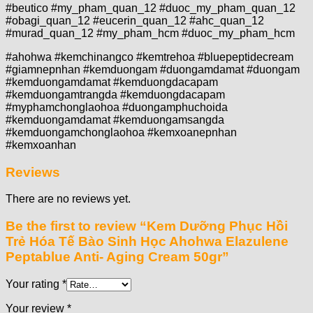
#beutico #my_pham_quan_12 #duoc_my_pham_quan_12
#obagi_quan_12 #eucerin_quan_12 #ahc_quan_12
#murad_quan_12 #my_pham_hcm #duoc_my_pham_hcm
#ahohwa #kemchinangco #kemtrehoa #bluepeptidecream
#giamnepnhan #kemduongam #duongamdamat #duongam
#kemduongamdamat #kemduongdacapam
#kemduongamtrangda #kemduongdacapam
#myphamchonglaohoa #duongamphuchoida
#kemduongamdamat #kemduongamsangda
#kemduongamchonglaohoa #kemxoanepnhan
#kemxoanhan
Reviews
There are no reviews yet.
Be the first to review “Kem Dưỡng Phục Hồi
Trẻ Hóa Tế Bào Sinh Học Ahohwa Elazulene
Peptablue Anti- Aging Cream 50gr”
Your rating
*
Your review
*