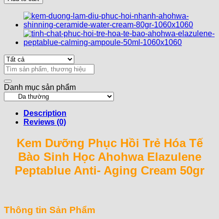
Phục
Hồi
Trẻ
Hóa
Tế
Bào
Sinh
Học
Search
Ahohwa
for:
Elazulene
Danh mục sản phẩm
Peptablue
Anti-
Aging
Description
Cream
Reviews (0)
50gr
quantity
Kem Dưỡng Phục Hồi Trẻ Hóa Tế
Bào Sinh Học Ahohwa Elazulene
Peptablue Anti- Aging Cream 50gr
Thông tin Sản Phẩm