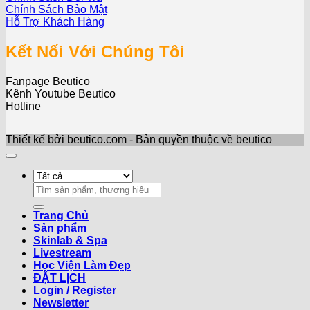
Chính Sách Bảo Mật
Hỗ Trợ Khách Hàng
Kết Nối Với Chúng Tôi
Fanpage Beutico
Kênh Youtube Beutico
Hotline
Thiết kế bởi beutico.com - Bản quyền thuộc về beutico
Search
for:
Trang Chủ
Sản phẩm
Skinlab & Spa
Livestream
Học Viện Làm Đẹp
ĐẶT LỊCH
Login / Register
Newsletter