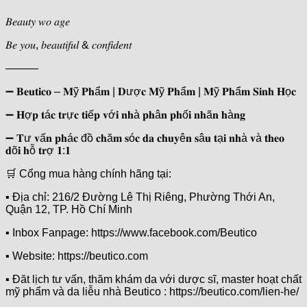
𝐵𝑒𝑎𝑢𝑡𝑦 𝑤𝑜 𝑎𝑔𝑒
𝐵𝑒 𝑦𝑜𝑢, 𝑏𝑒𝑎𝑢𝑡𝑖𝑓𝑢𝑙 & 𝑐𝑜𝑛𝑓𝑖𝑑𝑒𝑛𝑡
———
➖ 𝐁𝐞𝐮𝐭𝐢𝐜𝐨 – 𝐌ỹ 𝐏𝐡ẩ𝐦 | 𝐃ượ𝐜 𝐌ỹ 𝐏𝐡ẩ𝐦 | 𝐌ỹ 𝐏𝐡ẩ𝐦 𝐒𝐢𝐧𝐡 𝐇ọ𝐜
➖ 𝐇ợ𝐩 𝐭á𝐜 𝐭𝐫ự𝐜 𝐭𝐢ế𝐩 𝐯ớ𝐢 𝐧𝐡à 𝐩𝐡â𝐧 𝐩𝐡ố𝐢 𝐧𝐡ã𝐧 𝐡à𝐧𝐠
➖ 𝐓ư 𝐯ấ𝐧 𝐩𝐡á𝐜 đồ 𝐜𝐡ă𝐦 𝐬ó𝐜 𝐝𝐚 𝐜𝐡𝐮𝐲ê𝐧 𝐬â𝐮 𝐭ạ𝐢 𝐧𝐡à 𝐯à 𝐭𝐡𝐞𝐨
𝐝õ𝐢 𝐡ỗ 𝐭𝐫ợ 𝟏:𝟏
🛒 Cổng mua hàng chính hãng tại:
▪️ Địa chỉ: 216/2 Đường Lê Thị Riêng, Phường Thới An,
Quận 12, TP. Hồ Chí Minh
▪️ Inbox Fanpage: https://www.facebook.com/Beutico
▪️ Website: https://beutico.com
▪️ Đăt lịch tư vấn, thăm khám da với dược sĩ, master hoạt chất
mỹ phẩm và da liễu nhà Beutico : https://beutico.com/lien-he/