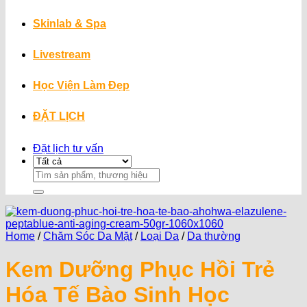
Skinlab & Spa
Livestream
Học Viện Làm Đẹp
ĐẶT LỊCH
Đặt lịch tư vấn
Search
for:
Home
/
Chăm Sóc Da Mặt
/
Loại Da
/
Da thường
Kem Dưỡng Phục Hồi Trẻ
Hóa Tế Bào Sinh Học