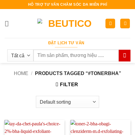
Bỏ
HỖ TRỢ TƯ VẤN CHĂM SÓC DA MIỄN PHÍ
qua
nội
dung
ĐẶT LỊCH TƯ VẤN
Search
for:
HOME
/
PRODUCTS TAGGED “#TONERBHA”
FILTER