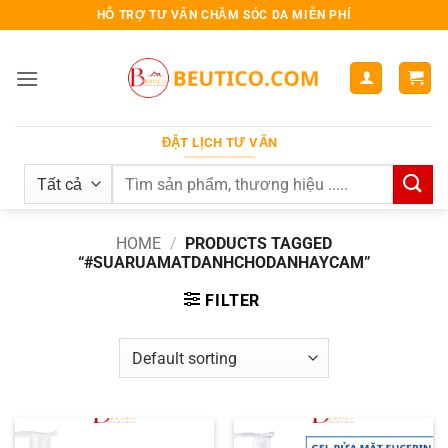
Bỏ
HỖ TRỢ TƯ VẤN CHĂM SÓC DA MIỄN PHÍ
qua
nội
dung
ĐẶT LỊCH TƯ VẤN
Search
for:
HOME
/
PRODUCTS TAGGED
“#SUARUAMATDANHCHODANHAYCAM”
FILTER