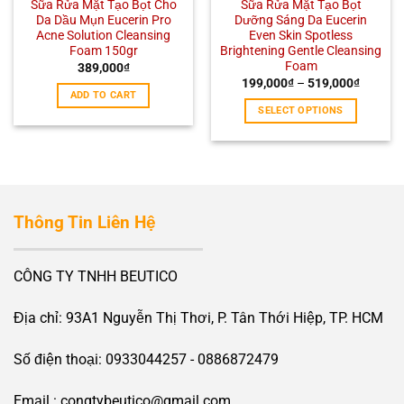
Sữa Rửa Mặt Tạo Bọt Cho
Sữa Rửa Mặt Tạo Bọt
Da Dầu Mụn Eucerin Pro
Dưỡng Sáng Da Eucerin
Acne Solution Cleansing
Even Skin Spotless
Foam 150gr
Brightening Gentle Cleansing
Foam
389,000
₫
199,000
₫
–
519,000
₫
ADD TO CART
SELECT OPTIONS
Thông Tin Liên Hệ
CÔNG TY TNHH BEUTICO
Địa chỉ: 93A1 Nguyễn Thị Thơi, P. Tân Thới Hiệp, TP. HCM
Số điện thoại: 0933044257 - 0886872479
Email : congtybeutico@gmail.com