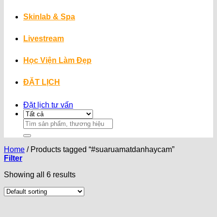
Skinlab & Spa
Livestream
Học Viện Làm Đẹp
ĐẶT LỊCH
Đặt lịch tư vấn
Search
for:
Home
/
Products tagged “#suaruamatdanhaycam”
Filter
Showing all 6 results