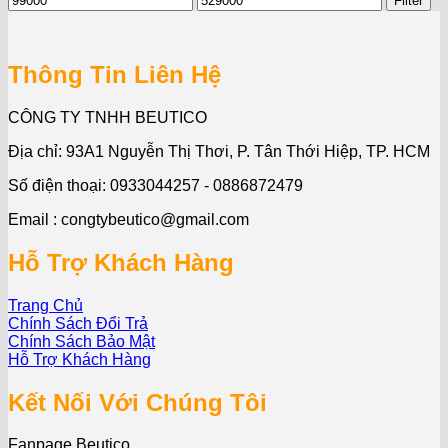
Filter
price
price
Thông Tin Liên Hệ
CÔNG TY TNHH BEUTICO
Địa chỉ: 93A1 Nguyễn Thị Thơi, P. Tân Thới Hiệp, TP. HCM
Số điện thoại: 0933044257 - 0886872479
Email : congtybeutico@gmail.com
Hỗ Trợ Khách Hàng
Trang Chủ
Chính Sách Đổi Trả
Chính Sách Bảo Mật
Hỗ Trợ Khách Hàng
Kết Nối Với Chúng Tôi
Fanpage Beutico