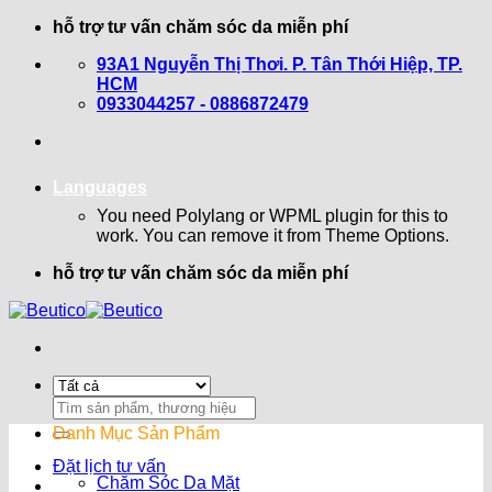
Bỏ
hỗ trợ tư vấn chăm sóc da miễn phí
qua
93A1 Nguyễn Thị Thơi. P. Tân Thới Hiệp, TP.
nội
HCM
dung
0933044257 - 0886872479
Languages
You need Polylang or WPML plugin for this to
work. You can remove it from Theme Options.
hỗ trợ tư vấn chăm sóc da miễn phí
Search
for:
Danh Mục Sản Phẩm
Đặt lịch tư vấn
Chăm Sóc Da Mặt