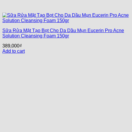
Sữa Rửa Mặt Tạo Bọt Cho Da Dầu Mụn Eucerin Pro Acne
Solution Cleansing Foam 150gr
389,000
₫
Add to cart