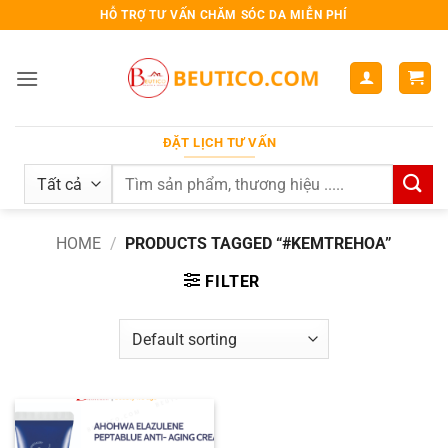
Bỏ
HỖ TRỢ TƯ VẤN CHĂM SÓC DA MIỄN PHÍ
qua
nội
dung
ĐẶT LỊCH TƯ VẤN
Search
for:
HOME
/
PRODUCTS TAGGED “#KEMTREHOA”
FILTER