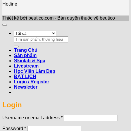
Hotline
Thiết kế bởi beutico.com - Bản quyền thuộc về beutico
Search
for:
Trang Chủ
Sản phẩm
Skinlab & Spa
Livestream
Học Viện Làm Đẹp
ĐẶT LỊCH
Login / Register
Newsletter
Login
Required
Username or email address
*
Required
Password
*