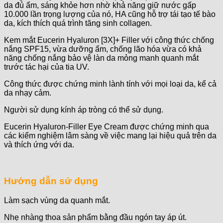
da đủ ẩm, sáng khỏe hơn nhờ khả năng giữ nước gấp
10.000 lần trọng lượng của nó, HA cũng hỗ trợ tái tạo tế bào
da, kích thích quá trình tăng sinh collagen.
Kem mắt Eucerin Hyaluron [3X]+ Filler với công thức chống
nắng SPF15, vừa dưỡng ẩm, chống lão hóa vừa có khả
năng chống nắng bảo vệ làn da mỏng manh quanh mắt
trước tác hại của tia UV.
Công thức được chứng minh lành tính với mọi loại da, kể cả
da nhạy cảm.
Người sử dụng kính áp tròng có thể sử dụng.
Eucerin Hyaluron-Filler Eye Cream được chứng minh qua
các kiểm nghiệm lâm sàng về việc mang lại hiệu quả trên da
và thích ứng với da.
Hướng dẫn sử dụng
Làm sạch vùng da quanh mắt.
Nhẹ nhàng thoa sản phẩm bằng đầu ngón tay áp út.