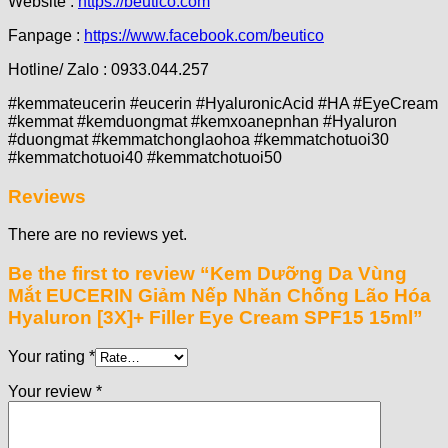
Website :
https://beutico.com
Fanpage :
https://www.facebook.com/beutico
Hotline/ Zalo : 0933.044.257
#kemmateucerin #eucerin #HyaluronicAcid #HA #EyeCream
#kemmat #kemduongmat #kemxoanepnhan #Hyaluron
#duongmat #kemmatchonglaohoa #kemmatchotuoi30
#kemmatchotuoi40 #kemmatchotuoi50
Reviews
There are no reviews yet.
Be the first to review “Kem Dưỡng Da Vùng
Mắt EUCERIN Giảm Nếp Nhăn Chống Lão Hóa
Hyaluron [3X]+ Filler Eye Cream SPF15 15ml”
Your rating
*
Your review
*