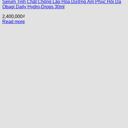
Serum Tinh Chất Chống Lão Hóa Dưỡng Ẩm Phục Hồi Da
Obagi Daily Hydro-Drops 30ml
2,400,000
₫
Read more