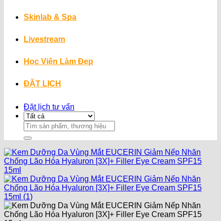
Skinlab & Spa
Livestream
Học Viện Làm Đẹp
ĐẶT LỊCH
Đặt lịch tư vấn
Search
for: