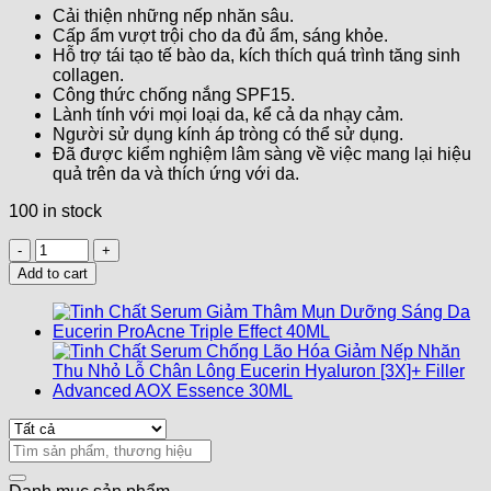
Cải thiện những nếp nhăn sâu.
Cấp ẩm vượt trội cho da đủ ẩm, sáng khỏe.
Hỗ trợ tái tạo tế bào da, kích thích quá trình tăng sinh
collagen.
Công thức chống nắng SPF15.
Lành tính với mọi loại da, kể cả da nhạy cảm.
Người sử dụng kính áp tròng có thể sử dụng.
Đã được kiểm nghiệm lâm sàng về việc mang lại hiệu
quả trên da và thích ứng với da.
100 in stock
Kem
Dưỡng
Add to cart
Da
Vùng
Mắt
EUCERIN
Giảm
Nếp
Nhăn
Chống
Lão
Search
Hóa
for:
Hyaluron