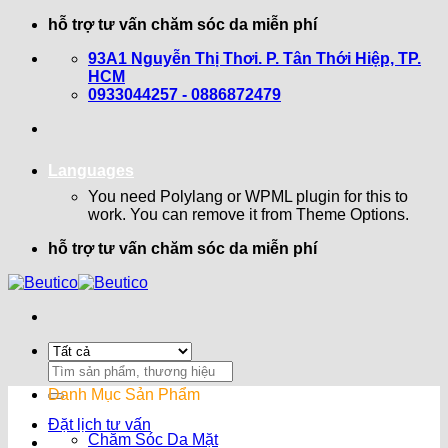
Bỏ
hỗ trợ tư vấn chăm sóc da miễn phí
qua
93A1 Nguyễn Thị Thơi. P. Tân Thới Hiệp, TP.
nội
HCM
dung
0933044257 - 0886872479
Languages
You need Polylang or WPML plugin for this to
work. You can remove it from Theme Options.
hỗ trợ tư vấn chăm sóc da miễn phí
Search
for:
Danh Mục Sản Phẩm
Đặt lịch tư vấn
Chăm Sóc Da Mặt