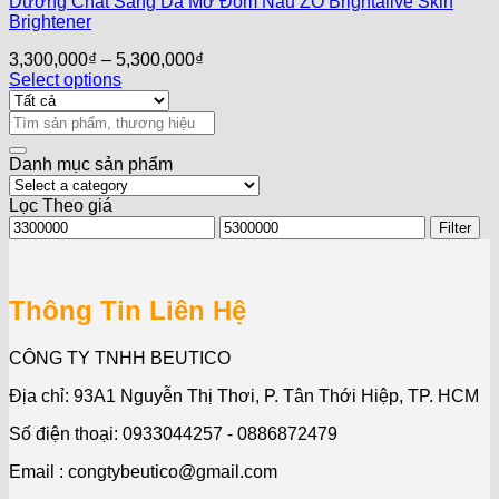
Dưỡng Chất Sáng Da Mờ Đốm Nâu ZO Brightalive Skin
Brightener
3,300,000
₫
–
5,300,000
₫
Select options
Search
for:
Danh mục sản phẩm
Lọc Theo giá
Min
Max
Filter
price
price
Thông Tin Liên Hệ
CÔNG TY TNHH BEUTICO
Địa chỉ: 93A1 Nguyễn Thị Thơi, P. Tân Thới Hiệp, TP. HCM
Số điện thoại: 0933044257 - 0886872479
Email : congtybeutico@gmail.com