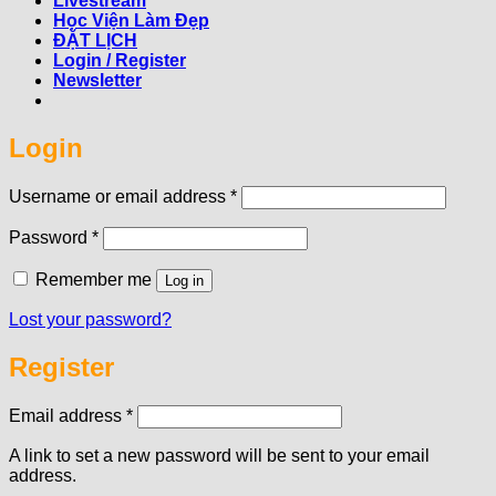
Livestream
Học Viện Làm Đẹp
ĐẶT LỊCH
Login / Register
Newsletter
Login
Required
Username or email address
*
Required
Password
*
Remember me
Log in
Lost your password?
Register
Required
Email address
*
A link to set a new password will be sent to your email
address.