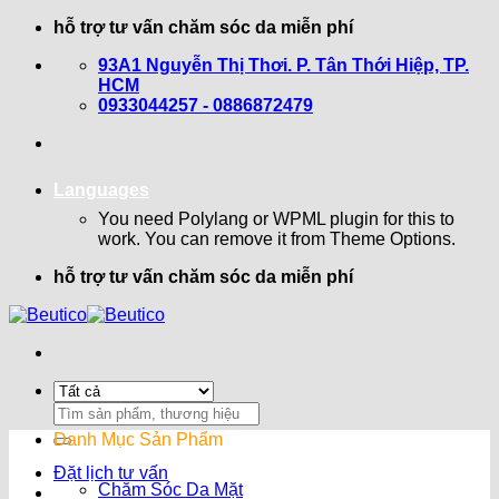
Bỏ
hỗ trợ tư vấn chăm sóc da miễn phí
qua
93A1 Nguyễn Thị Thơi. P. Tân Thới Hiệp, TP.
nội
HCM
dung
0933044257 - 0886872479
Languages
You need Polylang or WPML plugin for this to
work. You can remove it from Theme Options.
hỗ trợ tư vấn chăm sóc da miễn phí
Search
for:
Danh Mục Sản Phẩm
Đặt lịch tư vấn
Chăm Sóc Da Mặt