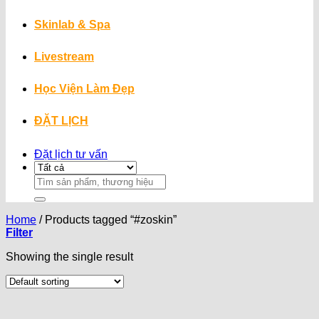
Skinlab & Spa
Livestream
Học Viện Làm Đẹp
ĐẶT LỊCH
Đặt lịch tư vấn
Search
for:
Home
/
Products tagged “#zoskin”
Filter
Showing the single result