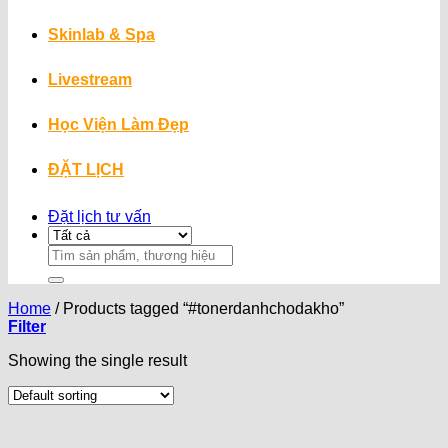
Skinlab & Spa
Livestream
Học Viện Làm Đẹp
ĐẶT LỊCH
Đặt lịch tư vấn
Search
for:
Home
/
Products tagged “#tonerdanhchodakho”
Filter
Showing the single result