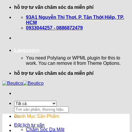
Bỏ
hỗ trợ tư vấn chăm sóc da miễn phí
qua
93A1 Nguyễn Thị Thơi. P. Tân Thới Hiệp, TP.
nội
HCM
dung
0933044257 - 0886872479
Languages
You need Polylang or WPML plugin for this to
work. You can remove it from Theme Options.
hỗ trợ tư vấn chăm sóc da miễn phí
Search
for:
Danh Mục Sản Phẩm
Đặt lịch tư vấn
Chăm Sóc Da Mặt