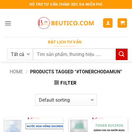
Bỏ
HỖ TRỢ TƯ VẤN CHĂM SÓC DA MIỄN PHÍ
qua
nội
dung
ĐẶT LỊCH TƯ VẤN
Search
for:
HOME
/
PRODUCTS TAGGED “#TONERCHODAMUN”
FILTER